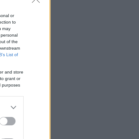
ρκελώνης, η
sonal or
ection to
ou may
 personal
out of the
 downstream
B’s List of
er and store
to grant or
ed purposes