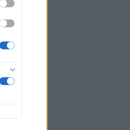
κοκτέιλ
Το «κόκκινο