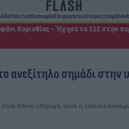
λάδα
Πολιτική
Οικονομία
Επιχειρήσεις
Κόσμος
Σπορ
Showb
φάνι Κορινθίας - Ήχησε το 112 στην π
 το ανεξίτηλο σημάδι στην 
είναι πάντα υπέροχη, είναι η τέλεια εικόνα μ