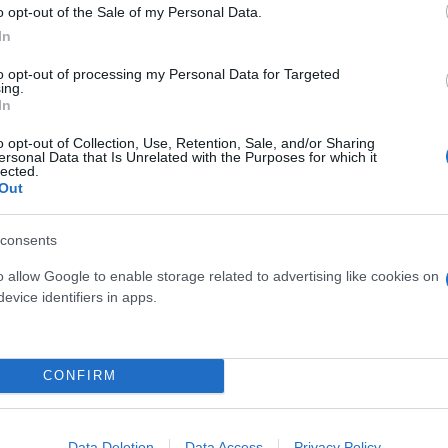
o opt-out of the Sale of my Personal Data.
In
to opt-out of processing my Personal Data for Targeted
ing.
In
o opt-out of Collection, Use, Retention, Sale, and/or Sharing
ersonal Data that Is Unrelated with the Purposes for which it
lected.
Out
consents
ρκετά χρόνια αργότερα, το 1959, με ένα στράπλες 
o allow Google to enable storage related to advertising like cookies on
 το όνομα του εμβληματικού σχεδιαστή από τότε. 
evice identifiers in apps.
 ομώνυμου ιταλικού οίκου μόδας.
CONFIRM
Data Deletion
Data Access
Privacy Policy