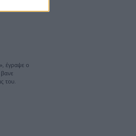
», έγραψε ο
μβανε
ς του.