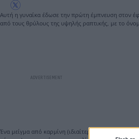
Αυτή η γυναίκα έδωσε την πρώτη έμπνευση στον έφη
από τους θρύλους της υψηλής ραπτικής, με το όνομ
Ένα μείγμα από καρμίνη (ιδιαίτερη κόκκινη χρωστι