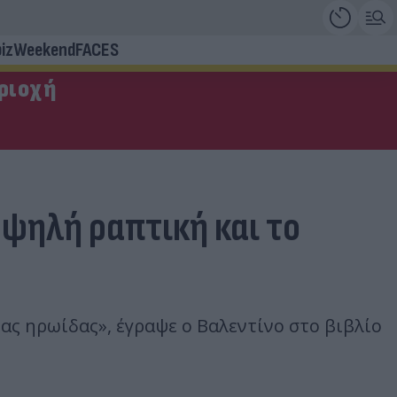
iz
Weekend
FACES
εριοχή
υψηλή ραπτική και το
ιας ηρωίδας», έγραψε ο Βαλεντίνο στο βιβλίο