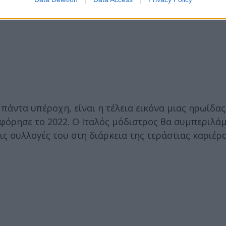
 πάντα υπέροχη, είναι η τέλεια εικόνα μιας ηρωίδας
οφόρησε το 2022. Ο Ιταλός μόδιστρος θα συμπεριλά
ς συλλογές του στη διάρκεια της τεράστιας καριέρα