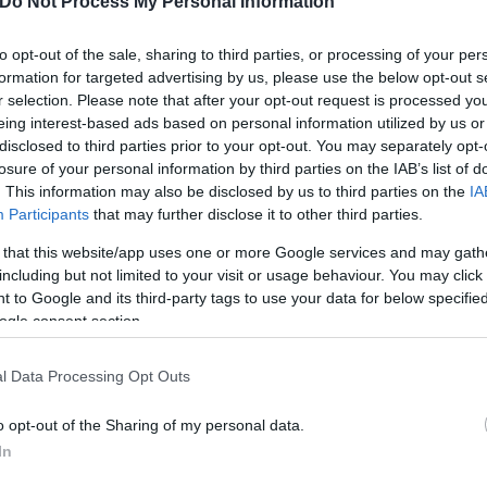
ση, εμπνευσμένη από τη γυναίκα στην Όπερα της Βα
Do Not Process My Personal Information
to opt-out of the sale, sharing to third parties, or processing of your per
formation for targeted advertising by us, please use the below opt-out s
r selection. Please note that after your opt-out request is processed y
eing interest-based ads based on personal information utilized by us or
disclosed to third parties prior to your opt-out. You may separately opt-
losure of your personal information by third parties on the IAB’s list of
. This information may also be disclosed by us to third parties on the
IA
Participants
that may further disclose it to other third parties.
 that this website/app uses one or more Google services and may gath
including but not limited to your visit or usage behaviour. You may click 
 to Google and its third-party tags to use your data for below specifi
ogle consent section.
l Data Processing Opt Outs
o opt-out of the Sharing of my personal data.
In