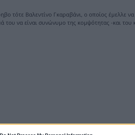
βο τότε Βαλεντίνο Γκαραβάνι, ο οποίος έμελλε να 
ά του να είναι συνώνυμο της κομψότητας -και του 
κή που βρίσκεται στο έντομο κοχενίλη) και σκάρλετ