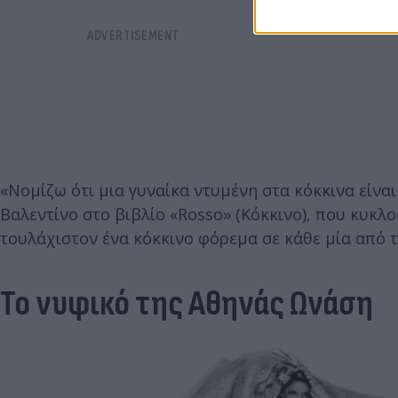
«Νομίζω ότι μια γυναίκα ντυμένη στα κόκκινα είναι
Βαλεντίνο στο βιβλίο «Rosso» (Κόκκινο), που κυκλ
τουλάχιστον ένα κόκκινο φόρεμα σε κάθε μία από τι
Το νυφικό της Αθηνάς Ωνάση