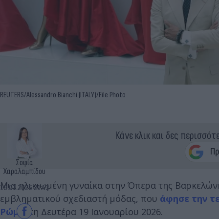
REUTERS/Alessandro Bianchi (ITALY)/File Photo
Κάνε κλικ και δες περισσότ
Σοφία
Χαραλαμπίδου
Μια ηλικιωμένη γυναίκα στην Όπερα της Βαρκελώνη
19.01.2026 21:43
εμβληματικού σχεδιαστή μόδας, που
άφησε την τε
Ρώμη
, τη Δευτέρα 19 Ιανουαρίου 2026.