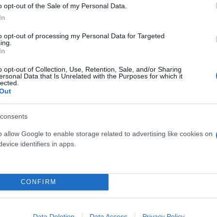
έση του καρπού με ένα χοντρό πλαστικό καλαμάκι.
o opt-out of the Sale of my Personal Data.
In
στο στόμιο του μπουκαλιού, με το άλλο σας χέρι «τ
to opt-out of processing my Personal Data for Targeted
ing.
πουκάλι!
In
o opt-out of Collection, Use, Retention, Sale, and/or Sharing
ersonal Data that Is Unrelated with the Purposes for which it
gram από τον λογαριασμό @just_family_and_home θ
lected.
ε στο εξής τα κουκούτσια από τα κεράσια μέσα σε
Out
consents
o allow Google to enable storage related to advertising like cookies on
evice identifiers in apps.
CONFIRM
Data Deletion
Data Access
Privacy Policy