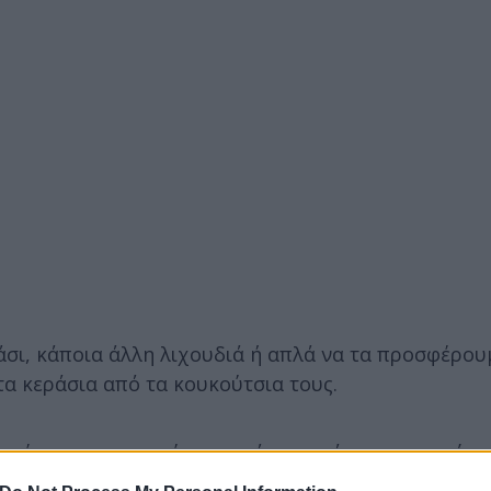
άσι, κάποια άλλη λιχουδιά ή απλά να τα προσφέρου
τα κεράσια από τα κουκούτσια τους.
ιρέσουν τα κουκούτσια από τα κεράσια με μαχαίρι
Εμείς λοιπόν ανακαλύψαμε έναν απίθανο τρόπο να τ