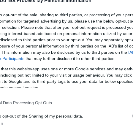
Do Not Process My Personal Information
to opt-out of the sale, sharing to third parties, or processing of your per
formation for targeted advertising by us, please use the below opt-out s
r selection. Please note that after your opt-out request is processed y
eing interest-based ads based on personal information utilized by us or
disclosed to third parties prior to your opt-out. You may separately opt-
losure of your personal information by third parties on the IAB’s list of
. This information may also be disclosed by us to third parties on the
IA
Participants
that may further disclose it to other third parties.
 that this website/app uses one or more Google services and may gath
including but not limited to your visit or usage behaviour. You may click 
 to Google and its third-party tags to use your data for below specifi
ogle consent section.
l Data Processing Opt Outs
υκούτσια σε δευτερόλεπτα
o opt-out of the Sharing of my personal data.
In
όμιο – σαν τα μπουκάλια των αναψυκτικών. Αφού α