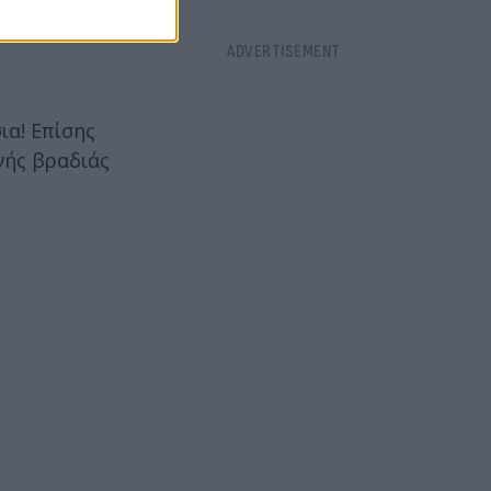
ια! Επίσης
νής βραδιάς