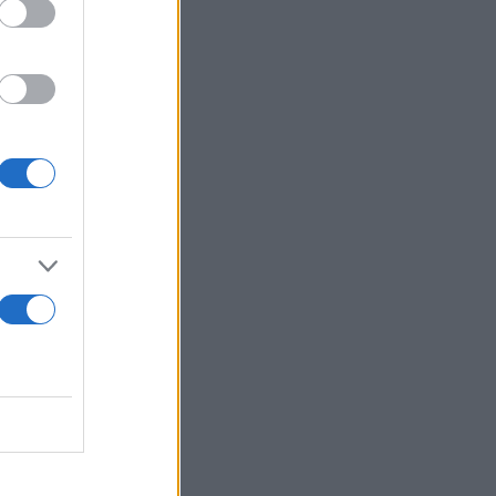
ρυπάτε» το
α σας φανεί