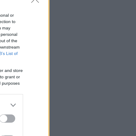
sonal or
ection to
ou may
 personal
out of the
 downstream
B’s List of
er and store
to grant or
ed purposes
κουμπήσετε