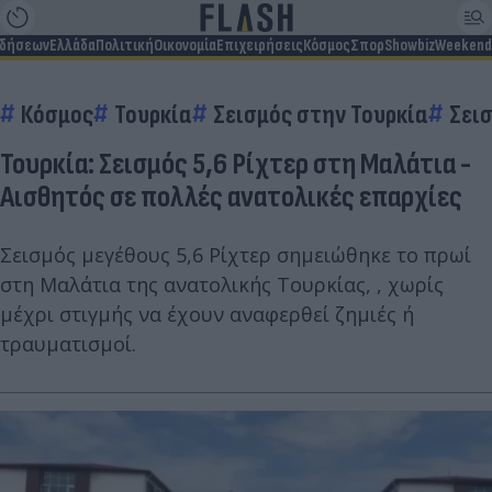
ιδήσεων
Ελλάδα
Πολιτική
Οικονομία
Επιχειρήσεις
Κόσμος
Σπορ
Showbiz
Weekend
Κόσμος
Τουρκία
Σεισμός στην Τουρκία
Σει
Τουρκία: Σεισμός 5,6 Ρίχτερ στη Μαλάτια -
Αισθητός σε πολλές ανατολικές επαρχίες
Σεισμός μεγέθους 5,6 Ρίχτερ σημειώθηκε το πρωί
στη Μαλάτια της ανατολικής Τουρκίας, , χωρίς
μέχρι στιγμής να έχουν αναφερθεί ζημιές ή
τραυματισμοί.