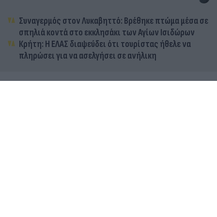
Συναγερμός στον Λυκαβηττό: Βρέθηκε πτώμα μέσα σε
σπηλιά κοντά στο εκκλησάκι των Αγίων Ισιδώρων
Κρήτη: Η ΕΛΑΣ διαψεύδει ότι τουρίστας ήθελε να
πληρώσει για να ασελγήσει σε ανήλικη