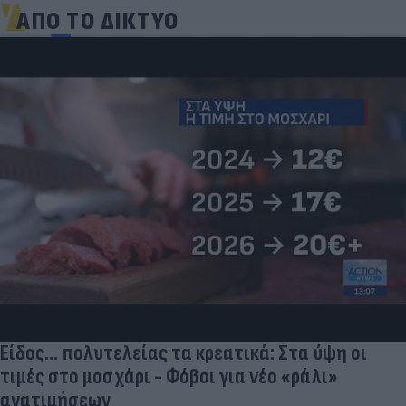
ΑΠΟ ΤΟ ΔΙΚΤΥΟ
Είδος... πολυτελείας τα κρεατικά: Στα ύψη οι
τιμές στο μοσχάρι - Φόβοι για νέο «ράλι»
ανατιμήσεων