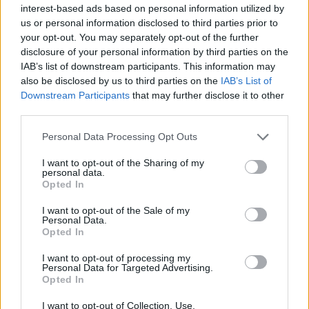
interest-based ads based on personal information utilized by
us or personal information disclosed to third parties prior to
Ο Αμερικανός πρόεδρος, μετά από ερώτηση
your opt-out. You may separately opt-out of the further
δημοσιογράφου αν πιστεύει ότι υπάρχει
disclosure of your personal information by third parties on the
πιθανότητα σύγκρουσης μεταξύ Ισραήλ και
IAB’s list of downstream participants. This information may
also be disclosed by us to third parties on the
IAB’s List of
Τουρκίας, απάντησε: «Μου αρέσει πολύ ο Ερντογάν.
Downstream Participants
that may further disclose it to other
Είναι ισχυρό άτομο... Δεν νομίζω ότι αυτό θα
third parties.
συμβεί με την Τουρκία, όσο είμαι πρόεδρος,
Please note that this website/app uses one or more Google
Personal Data Processing Opt Outs
επειδή ο Ερντογάν με σέβεται και τον σέβομαι».
services and may gather and store information including but
not limited to your visit or usage behaviour. You may click to
I want to opt-out of the Sharing of my
personal data.
grant or deny consent to Google and its third-party tags to
Opted In
use your data for below specified purposes in below Google
consent section.
I want to opt-out of the Sale of my
Personal Data.
Opted In
I want to opt-out of processing my
Personal Data for Targeted Advertising.
Opted In
I want to opt-out of Collection, Use,