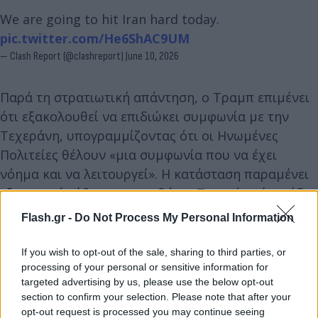
We are going to hit Iran hard today.
pic.twitter.com/He6ShAC9UM
— Clash Report (@clashreport)
June 10, 2026
Παρά τη στρατιωτική απάντηση, ο Τραμπ επιμένει
ότι εξακολουθεί να επιδιώκει συμφωνία με την
Τεχεράνη, υπογραμμίζοντας ότι οι Ηνωμένες
Πολιτείες θέλουν «μια συμφωνία που να έχει
νόημα και να λειτουργεί». Η κατάσταση παραμένει
εξαιρετικά εύθραυστη, καθώς η Τεχεράνη έχει ήδη
απαντήσει με επιθέσεις κατά αμερικανικών στόχων
Flash.gr -
Do Not Process My Personal Information
στην περιοχή, ενώ οι φόβοι για ευρύτερη ανάφλεξη
στη Μέση Ανατολή ενισχύονται ώρα με την ώρα.
If you wish to opt-out of the sale, sharing to third parties, or
processing of your personal or sensitive information for
targeted advertising by us, please use the below opt-out
«Δεν θα υπάρξει σύγκρουση Τουρκίας-Ισραήλ
section to confirm your selection. Please note that after your
όσο είμαι πρόεδρος»
opt-out request is processed you may continue seeing