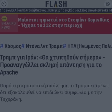
ιδήσεων
Ελλάδα
Πολιτική
Οικονομία
Επιχειρήσεις
Κόσμος
Σπορ
Showbiz
Weekend
Μαίνεται η φωτιά στο Στεφάνι Κορινθίας
BREAKING
- Ήχησε το 112 στην περιοχή
NEWS
Κόσμος
Ντόναλντ Τραμπ
ΗΠΑ (Ηνωμένες Πολι
Τραμπ για Ιράν: «Θα χτυπηθούν σήμερα» -
Προαναγγέλλει σκληρή απάντηση για το
Apache
Παρά τη στρατιωτική απάντηση, ο Τραμπ επιμένει
ότι εξακολουθεί να επιδιώκει συμφωνία με την
Τεχεράνη.