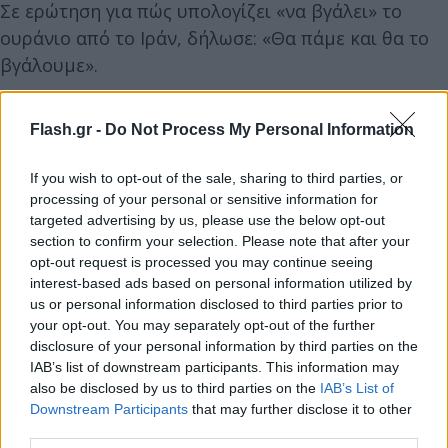
Σε ερώτηση για πώς υπολογίζει «να βγάλει» το
ουράνιο από το Ιράν, δήλωσε: «Θα πάμε και θα το
βγάλουμε».
«Αυτό που ο πρόεδρος Τραμπ μού είπε είναι: ‘θέλω
Flash.gr -
Do Not Process My Personal Information
να πάω’. Και πιστεύω ότι είναι πρακτικά δυνατό.
Δεν είναι εκεί το πρόβλημα. Αν έχουμε μια
If you wish to opt-out of the sale, sharing to third parties, or
συμφωνία, ας πάμε κι ας το βγάλουμε, γιατί όχι;
processing of your personal or sensitive information for
targeted advertising by us, please use the below opt-out
Αυτή είναι η καλύτερη λύση», πρόσθεσε.
section to confirm your selection. Please note that after your
opt-out request is processed you may continue seeing
«Στο τέλος θα το ανακτήσουμε (…) το
interest-based ads based on personal information utilized by
παρακολουθούμε από κοντά», δήλωσε ο
us or personal information disclosed to third parties prior to
your opt-out. You may separately opt-out of the further
αμερικανός πρόεδρος σε χωριστή συνέντευξή του
disclosure of your personal information by third parties on the
που δημοσιοποιήθηκε σήμερα και είχε
IAB’s list of downstream participants. This information may
μαγνητοσκοπηθεί νωρίτερα μέσα στην εβδομάδα.
also be disclosed by us to third parties on the
IAB’s List of
Downstream Participants
that may further disclose it to other
third parties.
«Αν πλησιάσει κάποιος στο μέρος, θα το μάθουμε