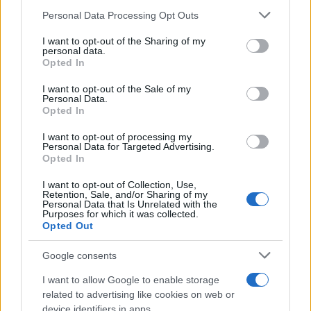
Please note that this website/app uses one or more Google
και θα τον ανατινάξουμε», πρόσθεσε .
Personal Data Processing Opt Outs
services and may gather and store information including but
not limited to your visit or usage behaviour. You may click to
I want to opt-out of the Sharing of my
«Αν το αναλάβει ο Διεθνής Οργανισμός Ατομικής
personal data.
grant or deny consent to Google and its third-party tags to
Opted In
Ενέργειας (σ.σ.: να ανακτήσει το ουράνιο), αυτό μας
use your data for below specified purposes in below Google
consent section.
κάνει επίσης», δήλωσε το πρωί σε χωριστή
I want to opt-out of the Sale of my
Personal Data.
συνέντευξή του στο CBS ο αμερικανός υπουργός
Opted In
Ενέργειας Κρις Ράιτ.
I want to opt-out of processing my
Personal Data for Targeted Advertising.
Opted In
I want to opt-out of Collection, Use,
Retention, Sale, and/or Sharing of my
Personal Data that Is Unrelated with the
Purposes for which it was collected.
Opted Out
Google consents
I want to allow Google to enable storage
related to advertising like cookies on web or
device identifiers in apps.