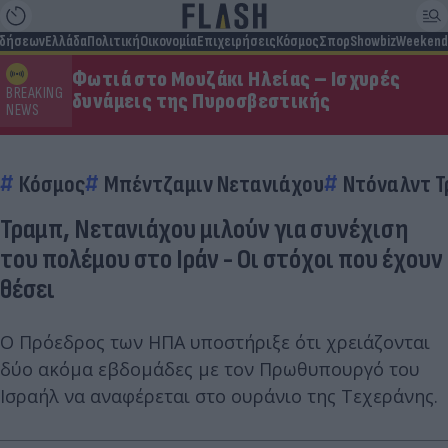
ιδήσεων
Ελλάδα
Πολιτική
Οικονομία
Επιχειρήσεις
Κόσμος
Σπορ
Showbiz
Weekend
Φωτιά στο Μουζάκι Ηλείας – Ισχυρές
BREAKING
δυνάμεις της Πυροσβεστικής
NEWS
Κόσμος
Μπέντζαμιν Νετανιάχου
Ντόναλντ Τ
Τραμπ, Νετανιάχου μιλούν για συνέχιση
του πολέμου στο Ιράν - Οι στόχοι που έχουν
θέσει
Ο Πρόεδρος των ΗΠΑ υποστήριξε ότι χρειάζονται
δύο ακόμα εβδομάδες με τον Πρωθυπουργό του
Ισραήλ να αναφέρεται στο ουράνιο της Τεχεράνης.