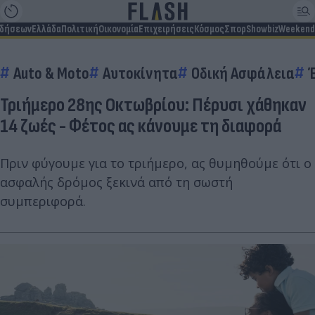
ιδήσεων
Ελλάδα
Πολιτική
Οικονομία
Επιχειρήσεις
Κόσμος
Σπορ
Showbiz
Weekend
Auto & Moto
Αυτοκίνητα
Οδική Ασφάλεια
Τριήμερο 28ης Οκτωβρίου: Πέρυσι χάθηκαν
14 ζωές - Φέτος ας κάνουμε τη διαφορά
Πριν φύγουμε για το τριήμερο, ας θυμηθούμε ότι ο
ασφαλής δρόμος ξεκινά από τη σωστή
συμπεριφορά.