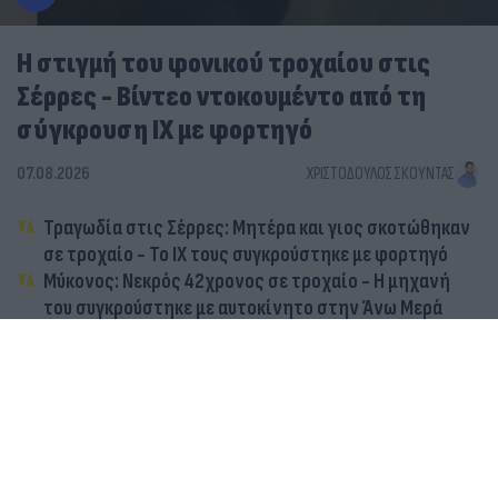
Η στιγμή του φονικού τροχαίου στις
Σέρρες - Βίντεο ντοκουμέντο από τη
σύγκρουση ΙΧ με φορτηγό
07.08.2026
ΧΡΙΣΤΌΔΟΥΛΟΣ ΣΚΟΎΝΤΑΣ
Τραγωδία στις Σέρρες: Μητέρα και γιος σκοτώθηκαν
σε τροχαίο - Το ΙΧ τους συγκρούστηκε με φορτηγό
Μύκονος: Νεκρός 42χρονος σε τροχαίο - Η μηχανή
του συγκρούστηκε με αυτοκίνητο στην Άνω Μερά