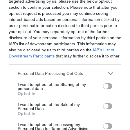
targeted advertising by us, please use the below opt-out
section to confirm your selection. Please note that after your
opt-out request is processed you may continue seeing
interest-based ads based on personal information utilized by
us or personal information disclosed to third parties prior to
your opt-out. You may separately opt-out of the further
disclosure of your personal information by third parties on the
IAB’s list of downstream participants. This information may
also be disclosed by us to third parties on the
IAB’s List of
Εξετάζουμε
την πίεση των ελαστικών, τα υγρά
Downstream Participants
that may further disclose it to other
third parties.
φρένων, λιπαντικών και ψύξης, καθώς και τη
λειτουργία φώτων και υαλοκαθαριστήρων.
Please note that this website/app uses one or more Google
Personal Data Processing Opt Outs
services and may gather and store information including but
not limited to your visit or usage behaviour. You may click to
I want to opt-out of the Sharing of my
Έχουμε πάντα μαζί μας τα απαραίτητα:
personal data.
grant or deny consent to Google and its third-party tags to
Opted In
Πυροσβεστήρα, τρίγωνο, φαρμακείο, ανακλαστικό
use your data for below specified purposes in below Google
consent section.
γιλέκο και φακό.
I want to opt-out of the Sale of my
Personal Data.
Opted In
Τοποθετούμε τις αποσκευές σωστά:
Τα βαριά
I want to opt-out of processing my
Personal Data for Targeted Advertising.
αντικείμενα στον χώρο αποσκευών, κοντά στα