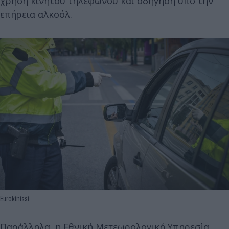
χρήση κινητού τηλεφώνου και οδήγηση υπό την
επήρεια αλκοόλ.
Eurokinissi
Παράλληλα, η Εθνική Μετεωρολογική Υπηρεσία