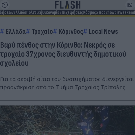
ιδήσεων
Ελλάδα
Πολιτική
Οικονομία
Επιχειρήσεις
Κόσμος
Σπορ
Showbiz
Weekend
Ελλάδα
Τροχαίο
Κόρινθος
Local News
Βαρύ πένθος στην Κόρινθο: Νεκρός σε
τροχαίο 37χρονος διευθυντής δημοτικού
σχολείου
Για τα ακριβή αίτια του δυστυχήματος διενεργείται
προανάκριση από το Τμήμα Τροχαίας Τρίπολης.