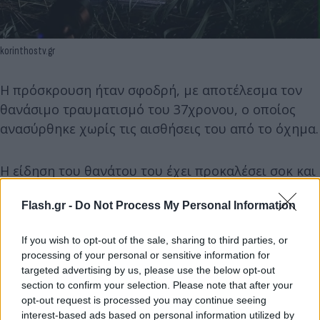
korinthostv.gr
Η πρόσκρουση ήταν σφοδρή, με αποτέλεσμα τον
θανάσιμο τραυματισμό του 37χρονου, ο οποίος
ανασύρθηκε χωρίς τις αισθήσεις του από το όχημα.
Η είδηση του θανάτου του έχει προκαλέσει σοκ και
βαθιά συγκίνηση σε συναδέλφους, μαθητές και
Flash.gr -
Do Not Process My Personal Information
γονείς, που κάνουν λόγο για έναν ιδιαίτερα
αγαπητό εκπαιδευτικό και άνθρωπο με προσφορά
If you wish to opt-out of the sale, sharing to third parties, or
στην τοπική κοινωνία.
processing of your personal or sensitive information for
targeted advertising by us, please use the below opt-out
section to confirm your selection. Please note that after your
opt-out request is processed you may continue seeing
interest-based ads based on personal information utilized by