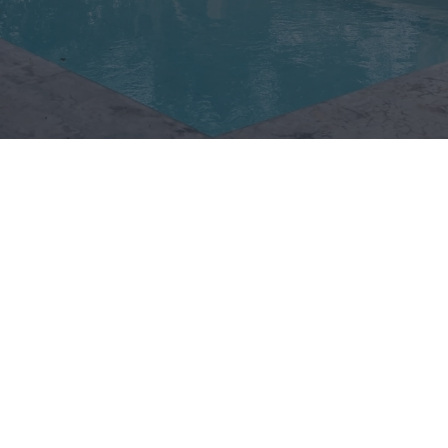
Τραγωδία στην Πάρο: Πνίγηκε 4χρονο
παιδί σε πισίνα – Προσήχθησαν γονείς
και ιδιοκτήτης
08.08.2026
ΚΏΣΤΑΣ ΠΑΠΑΔΌΠΟΥΛΟΣ
Αναβαθμίζεται το αεροδρόμιο Πάρου με έργα 45,44
εκατ. ευρώ – Νέα εποχή για τις Κυκλάδες
Τραγική η εικόνα από τις τεράστιες καμένες
εκτάσεις στην Πάρο