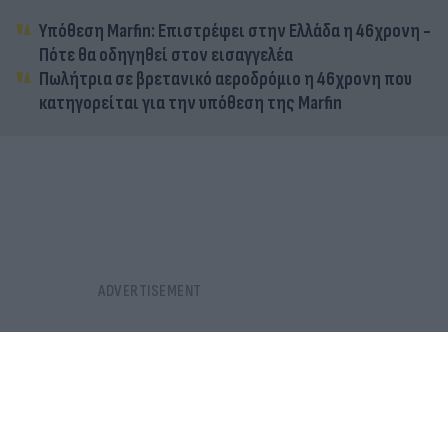
χειροπέδες στη ΓΑΔΑ (εικόνες-βίντεο)
06.08.2026
ΓΙΆΝΝΗΣ ΚΈΜΜΟΣ
Υπόθεση Marfin: Επιστρέφει στην Ελλάδα η 46χρονη -
Πότε θα οδηγηθεί στον εισαγγελέα
Πωλήτρια σε βρετανικό αεροδρόμιο η 46χρονη που
κατηγορείται για την υπόθεση της Marfin