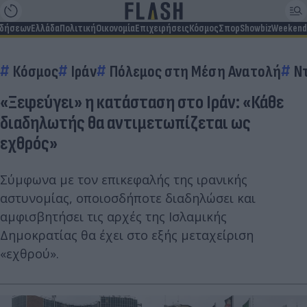
ιδήσεων
Ελλάδα
Πολιτική
Οικονομία
Επιχειρήσεις
Κόσμος
Σπορ
Showbiz
Weekend
Κόσμος
Ιράν
Πόλεμος στη Μέση Ανατολή
Ν
«Ξεφεύγει» η κατάσταση στο Ιράν: «Κάθε
διαδηλωτής θα αντιμετωπίζεται ως
εχθρός»
Σύμφωνα με τον επικεφαλής της ιρανικής
αστυνομίας, οποιοσδήποτε διαδηλώσει και
αμφισβητήσει τις αρχές της Ισλαμικής
Δημοκρατίας θα έχει στο εξής μεταχείριση
«εχθρού».