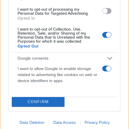
σώματος μπορεί να προκαλέσει πόνο στον ώμο ή
I want to opt-out of processing my
στη μέση. Ορισμένοι άνθρωποι παραπονιούνται
Personal Data for Targeted Advertising.
Opted In
επίσης για σφίξιμο στη γνάθο ή πονοκεφάλους,
ιδίως αν κοιμούνται με τον λαιμό στραμμένο για
I want to opt-out of Collection, Use,
Retention, Sale, and/or Sharing of my
ώρες προς μία κατεύθυνση. Αυτά τα προβλήματα
Personal Data that Is Unrelated with the
Purposes for which it was collected.
είναι πιο συχνά όταν δεν χρησιμοποιούμε σωστά
Opted Out
μαξιλάρια ή όταν το στρώμα είναι πολύ σκληρό ή
Google consents
πολύ μαλακό.
I want to allow Google to enable storage
related to advertising like cookies on web or
device identifiers in apps.
CONFIRM
Data Deletion
Data Access
Privacy Policy