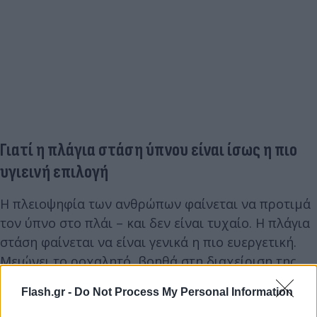
Γιατί η πλάγια στάση ύπνου είναι ίσως η πιο
υγιεινή επιλογή
Η πλειοψηφία των ανθρώπων φαίνεται να προτιμά
τον ύπνο στο πλάι – και δεν είναι τυχαίο. Η πλάγια
στάση φαίνεται να είναι γενικά η πιο ευεργετική.
Μειώνει το ροχαλητό, βοηθά στη διαχείριση της
υπνικής άπνοιας και μπορεί να βελτιώσει την
Flash.gr -
Do Not Process My Personal Information
ποιότητα του ύπνου. Ειδικά η αριστερή πλευρά