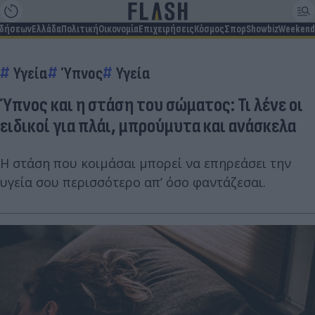
ιδήσεων
Ελλάδα
Πολιτική
Οικονομία
Επιχειρήσεις
Κόσμος
Σπορ
Showbiz
Weekend
Υγεία
Ύπνος
Υγεία
Ύπνος και η στάση του σώματος: Τι λένε οι
ειδικοί για πλάι, μπρούμυτα και ανάσκελα
Η στάση που κοιμάσαι μπορεί να επηρεάσει την
υγεία σου περισσότερο απ’ όσο φαντάζεσαι.