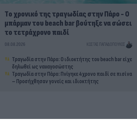
Tο χρονικό της τραγωδίας στην Πάρο - Ο
μπάρμαν του beach bar βούτηξε να σώσει
το τετράχρονο παιδί
08.08.2026
ΚΏΣΤΑΣ ΠΑΠΑΔΌΠΟΥΛΟΣ
Τραγωδία στην Πάρο: Ο ιδιοκτήτης του beach bar είχε
δηλωθεί ως ναυαγοσώστης
Τραγωδία στην Πάρο: Πνίγηκε 4χρονο παιδί σε πισίνα
– Προσήχθησαν γονείς και ιδιοκτήτης