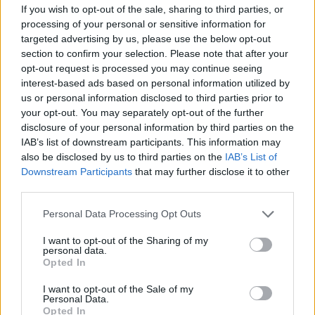
φαίνεται να προσφέρει επιπλέον οφέλη, καθώς
If you wish to opt-out of the sale, sharing to third parties, or
βοηθά στην πέψη και στην καλύτερη λειτουργία
processing of your personal or sensitive information for
του εντέρου.
targeted advertising by us, please use the below opt-out
section to confirm your selection. Please note that after your
opt-out request is processed you may continue seeing
Όταν κοιμάσαι στο αριστερό πλάι, η βαρύτητα
interest-based ads based on personal information utilized by
βοηθά τα απόβλητα του σώματος να κινηθούν πιο
us or personal information disclosed to third parties prior to
your opt-out. You may separately opt-out of the further
εύκολα μέσα από το παχύ έντερο. Αυτή η μικρή
disclosure of your personal information by third parties on the
διαφορά στη στάση μπορεί να διευκολύνει τη
IAB’s list of downstream participants. This information may
φυσική διαδικασία αποβολής του οργανισμού.
also be disclosed by us to third parties on the
IAB’s List of
Downstream Participants
that may further disclose it to other
Επιπλέον, έρευνες σε πειραματόζωα υποδεικνύουν
third parties.
ότι ο ύπνος στο πλάι μπορεί να βοηθήσει στην
απομάκρυνση των τοξινών από τον εγκέφαλο,
Please note that this website/app uses one or more Google
Personal Data Processing Opt Outs
services and may gather and store information including but
μειώνοντας ενδεχομένως τον κίνδυνο εμφάνισης
not limited to your visit or usage behaviour. You may click to
I want to opt-out of the Sharing of my
νόσου Αλτσχάιμερ ή Πάρκινσον.
personal data.
grant or deny consent to Google and its third-party tags to
Opted In
use your data for below specified purposes in below Google
consent section.
I want to opt-out of the Sale of my
Βέβαια, και ο ύπνος στο πλάι δεν είναι τέλειος. Το
Personal Data.
βάρος που ασκείται συνεχώς στη μία πλευρά του
Opted In