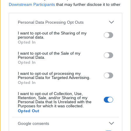
Downstream Participants
that may further disclose it to other
νόσου. Μάλιστα, σε κάποιες περιπτώσεις, η
third parties.
απώλεια ακοής μπορεί να αποτελεί πρώιμο
Please note that this website/app uses one or more Google
σύμπτωμα άνοιας.
Personal Data Processing Opt Outs
services and may gather and store information including but
not limited to your visit or usage behaviour. You may click to
I want to opt-out of the Sharing of my
personal data.
Η έγκαιρη διάγνωση και η χρήση ακουστικών
grant or deny consent to Google and its third-party tags to
Opted In
use your data for below specified purposes in below Google
βοηθημάτων ενδέχεται να συμβάλουν στη μείωση
consent section.
I want to opt-out of the Sale of my
του κινδύνου.
Personal Data.
Opted In
I want to opt-out of processing my
Personal Data for Targeted Advertising.
Opted In
I want to opt-out of Collection, Use,
Retention, Sale, and/or Sharing of my
Personal Data that Is Unrelated with the
Purposes for which it was collected.
Opted Out
Google consents