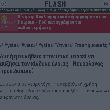
ιδήσεων
Ελλάδα
Πολιτική
Οικονομία
Επιχειρήσεις
Κόσμος
Σπορ
Showbiz
Weekend
Κίνηση: Κυκλοφοριακό «έμφραγμα» στον
Πειραιά - Πού καταγράφονται
BREAKING
καθυστερήσεις
NEWS
Υγεία
Άνοια
Υγεία
Ύπνος
Επιστημονικές 
Αυτή η συνήθεια στον ύπνο μπορεί να
αυξήσει τον κίνδυνο άνοιας - Νευρολόγος
προειδοποιεί
Σύμφωνα με νευρολόγο, η υπερβολική χρήση
λευκού θορύβου ενδέχεται να αυξήσει τον κίνδυνο
εμφάνισης άνοιας.