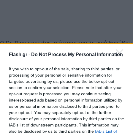
Ο Dr. Bing προτείνει η ένταση του λευκού θορύβου
να μην ξεπερνά τα 50 decibels, ενώ η συσκευή
Flash.gr -
Do Not Process My Personal Information
πρέπει να τοποθετείται τουλάχιστον 30 εκατοστά
μακριά από το κρεβάτι, ειδικά όταν πρόκειται για
If you wish to opt-out of the sale, sharing to third parties, or
παιδιά.
processing of your personal or sensitive information for
targeted advertising by us, please use the below opt-out
section to confirm your selection. Please note that after your
Η απώλεια ακοής μπορεί να οδηγήσει σε κοινωνική
opt-out request is processed you may continue seeing
απομόνωση και έκπτωση των γνωστικών
interest-based ads based on personal information utilized by
us or personal information disclosed to third parties prior to
λειτουργιών – δύο παράγοντες που σχετίζονται
your opt-out. You may separately opt-out of the further
στενά με την άνοια. Σύμφωνα με την Alzheimer’s
disclosure of your personal information by third parties on the
Society, τα προβλήματα ακοής στη μέση ηλικία (40–
IAB’s list of downstream participants. This information may
65 ετών) αυξάνουν τον κίνδυνο εμφάνισης της
also be disclosed by us to third parties on the
IAB’s List of