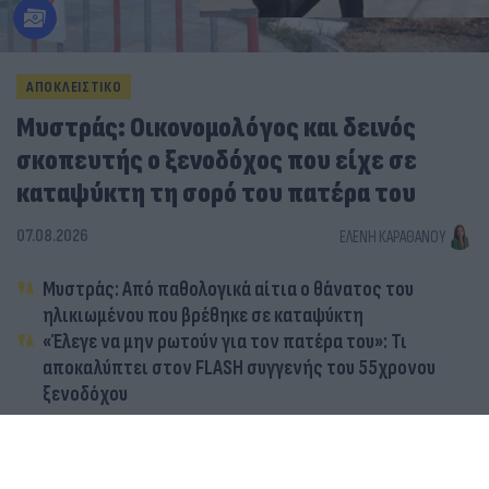
ΑΠΟΚΛΕΙΣΤΙΚΟ
Μυστράς: Οικονομολόγος και δεινός
σκοπευτής ο ξενοδόχος που είχε σε
καταψύκτη τη σορό του πατέρα του
07.08.2026
ΕΛΈΝΗ ΚΑΡΑΘΆΝΟΥ
Μυστράς: Από παθολογικά αίτια ο θάνατος του
ηλικιωμένου που βρέθηκε σε καταψύκτη
«Έλεγε να μην ρωτούν για τον πατέρα του»: Τι
αποκαλύπτει στον FLASH συγγενής του 55χρονου
ξενοδόχου