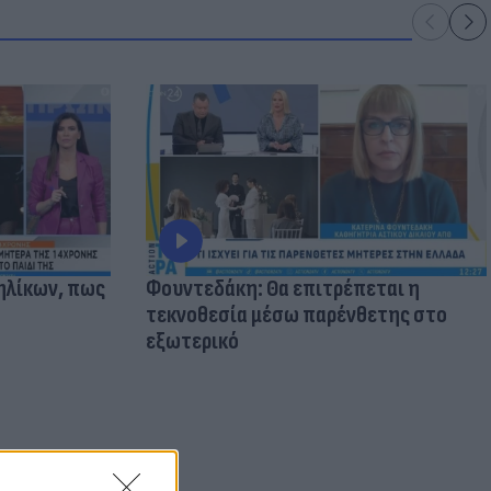
ηλίκων, πως
Φουντεδάκη: Θα επιτρέπεται η
τεκνοθεσία μέσω παρένθετης στο
εξωτερικό