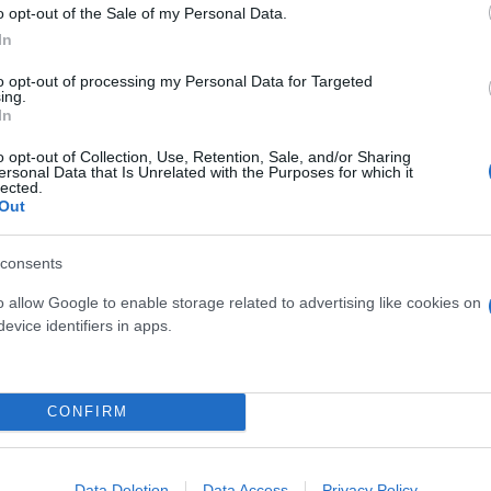
o opt-out of the Sale of my Personal Data.
In
to opt-out of processing my Personal Data for Targeted
ing.
In
ς ταινίας «Ονειρικό
Δίαιτες εξπρές για να πρ
o opt-out of Collection, Use, Retention, Sale, and/or Sharing
eam Scenario) με τον
Χριστούγεννα
ersonal Data that Is Unrelated with the Purposes for which it
lected.
ζ
Out
consents
o allow Google to enable storage related to advertising like cookies on
evice identifiers in apps.
CONFIRM
Data Deletion
Data Access
Privacy Policy