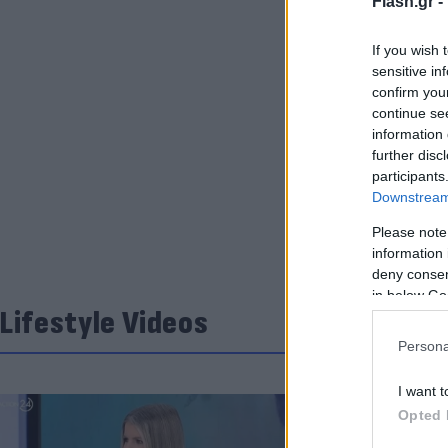
Flash.gr -
If you wish 
sensitive in
confirm you
continue se
information 
further disc
participants
Downstream 
Please note
information 
deny consent
in below Go
Lifestyle Videos
Persona
I want t
Opted 