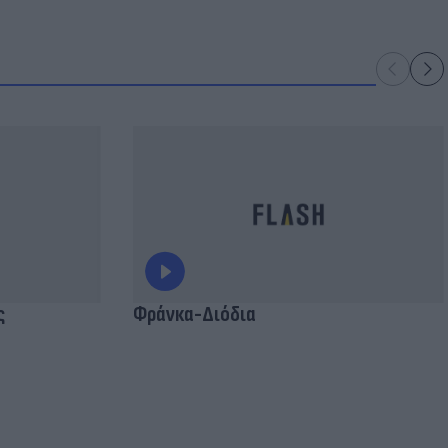
ς
Φράνκα-Διόδια