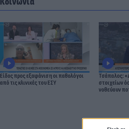
Κοινωνία
Είδος προς εξαφάνιση οι παθολόγοι
Τσάπαλος: 
από τις κλινικές του ΕΣΥ
στοιχείων 
νοθεύουν πο