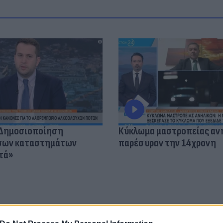
«Δημοσιοποίηση
Κύκλωμα μαστροπείας αν
όσων καταστημάτων
παρέσυραν την 14χρονη
τά»