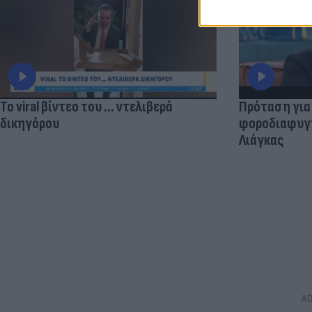
Το viral βίντεο του ... ντελιβερά
Πρόταση για
δικηγόρου
φοροδιαφυγής
Λιάγκας