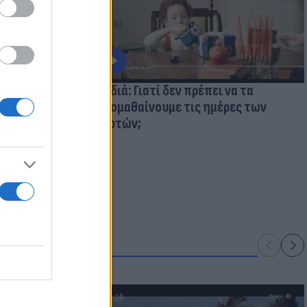
ολάβουμε τα
Παιδιά: Γιατί δεν πρέπει να τα
κακομαθαίνουμε τις ημέρες των
γιορτών;