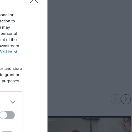
sonal or
ection to
ou may
 personal
out of the
 downstream
B’s List of
er and store
to grant or
ed purposes