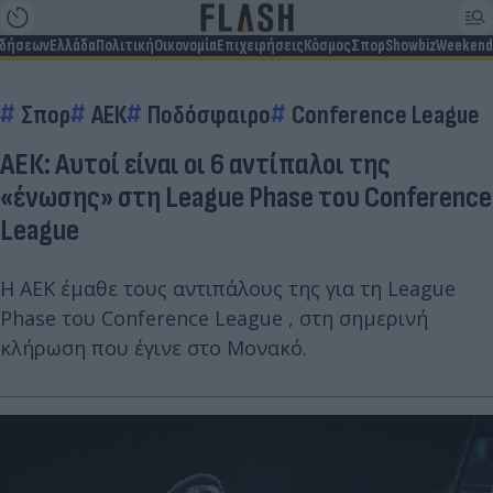
ιδήσεων
Ελλάδα
Πολιτική
Οικονομία
Επιχειρήσεις
Κόσμος
Σπορ
Showbiz
Weekend
Σπορ
ΑΕΚ
Ποδόσφαιρο
Conference League
ΑΕΚ: Αυτοί είναι οι 6 αντίπαλοι της
«ένωσης» στη League Phase του Conference
League
Η ΑΕΚ έμαθε τους αντιπάλους της για τη League
Phase του Conference League , στη σημερινή
κλήρωση που έγινε στο Μονακό.