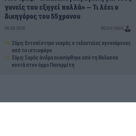
γονείς του εξηγεί πολλά» – Τι λέει ο
δικηγόρος του 55χρονου
06.08.2026
ΒΑΣΊΛΗΣ ΛΑΔΙΆΣ
Σύμη: Εντοπίστηκε νεκρός ο τελευταίος αγνοούμενος
από το ιστιοφόρο
Σύμη: Σορός άνδρα ανασύρθηκε από τη θάλασσα
κοντά στον όρμο Πανορμίτη