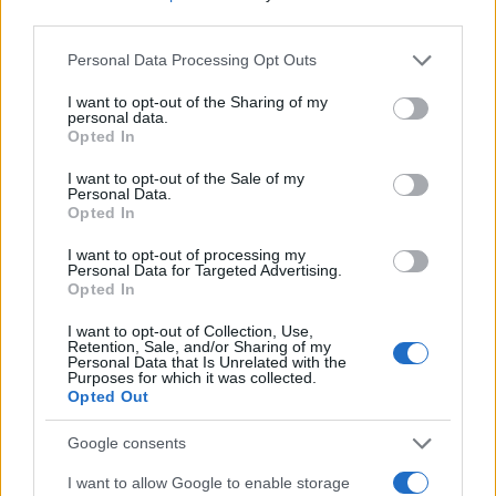
third parties.
Please note that this website/app uses one or more Google
Personal Data Processing Opt Outs
services and may gather and store information including but
not limited to your visit or usage behaviour. You may click to
I want to opt-out of the Sharing of my
personal data.
grant or deny consent to Google and its third-party tags to
Opted In
use your data for below specified purposes in below Google
consent section.
I want to opt-out of the Sale of my
Personal Data.
Opted In
I want to opt-out of processing my
Personal Data for Targeted Advertising.
Opted In
I want to opt-out of Collection, Use,
Retention, Sale, and/or Sharing of my
Personal Data that Is Unrelated with the
Purposes for which it was collected.
Opted Out
Google consents
I want to allow Google to enable storage