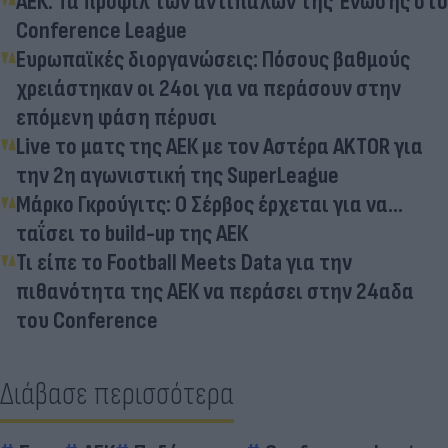
ΑΕΚ: Τα προφίλ των αντιπάλων της Ένωσης στο
Conference League
Ευρωπαϊκές διοργανώσεις: Πόσους βαθμούς
χρειάστηκαν οι 24οι για να περάσουν στην
επόμενη φάση πέρυσι
Live το ματς της ΑΕΚ με τον Αστέρα AKTOR για
την 2η αγωνιστική της SuperLeague
Μάρκο Γκρούγιτς: Ο Σέρβος έρχεται για να...
ταΐσει το build-up της ΑΕΚ
Τι είπε το Football Meets Data για την
πιθανότητα της ΑΕΚ να περάσει στην 24αδα
του Conference
Διάβασε περισσότερα