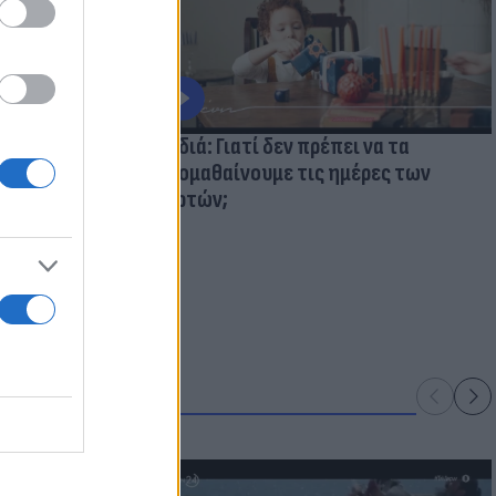
ολάβουμε τα
Παιδιά: Γιατί δεν πρέπει να τα
κακομαθαίνουμε τις ημέρες των
γιορτών;