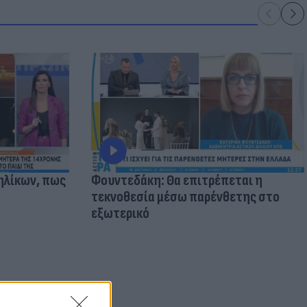
ηλίκων, πως
Φουντεδάκη: Θα επιτρέπεται η
τεκνοθεσία μέσω παρένθετης στο
εξωτερικό