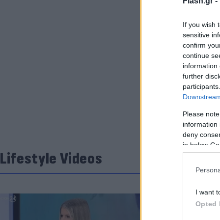
Flash.gr -
If you wish 
sensitive in
confirm you
continue se
information 
further disc
participants
Downstream 
Please note
information 
deny consent
in below Go
Lifestyle Videos
Persona
I want t
Opted 