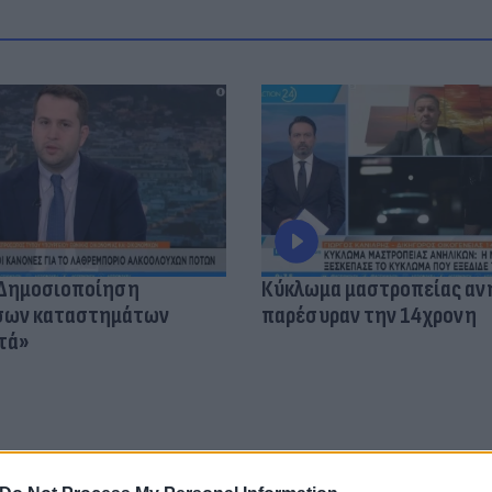
«Δημοσιοποίηση
Κύκλωμα μαστροπείας αν
όσων καταστημάτων
παρέσυραν την 14χρονη
τά»