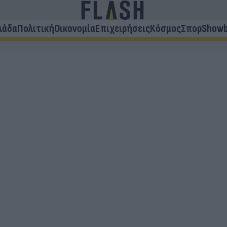
λάδα
Πολιτική
Οικονομία
Επιχειρήσεις
Κόσμος
Σπορ
Showb