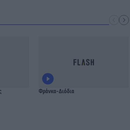
ς
Φράνκα-Διόδια