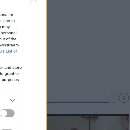
sonal or
ection to
ou may
 personal
out of the
 downstream
B’s List of
er and store
to grant or
ed purposes