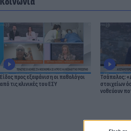
Κοινωνία
Είδος προς εξαφάνιση οι παθολόγοι
Τσάπαλος: 
από τις κλινικές του ΕΣΥ
στοιχείων 
νοθεύουν πο