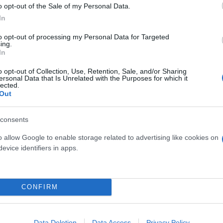
o opt-out of the Sale of my Personal Data.
In
to opt-out of processing my Personal Data for Targeted
ing.
In
ς ταινίας «Ονειρικό
Δίαιτες εξπρές για να πρ
o opt-out of Collection, Use, Retention, Sale, and/or Sharing
eam Scenario) με τον
Χριστούγεννα
ersonal Data that Is Unrelated with the Purposes for which it
lected.
ζ
Out
consents
o allow Google to enable storage related to advertising like cookies on
evice identifiers in apps.
CONFIRM
Data Deletion
Data Access
Privacy Policy