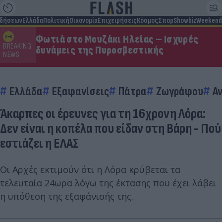
ιδήσεων
Ελλάδα
Πολιτική
Οικονομία
Επιχειρήσεις
Κόσμος
Σπορ
Showbiz
Weekend
Φωτιά στο Μουζάκι Ηλείας – Ισχυρές
BREAKING
δυνάμεις της Πυροσβεστικής
NEWS
Ελλάδα
Εξαφανίσεις
Πάτρα
Ζωγράφου
Α
Άκαρπες οι έρευνες για τη 16χρονη Λόρα:
Δεν είναι η κοπέλα που είδαν στη Βάρη - Πού
εστιάζει η ΕΛΑΣ
Οι Αρχές εκτιμούν ότι η Λόρα κρύβεται τα
τελευταία 24ωρα λόγω της έκτασης που έχει λάβει
η υπόθεση της εξαφάνισής της.