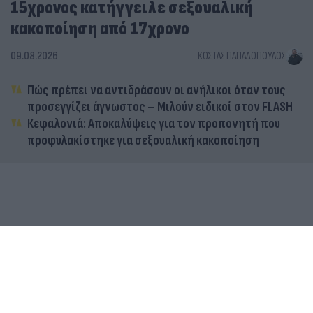
15χρονος κατήγγειλε σεξουαλική
κακοποίηση από 17χρονο
09.08.2026
ΚΏΣΤΑΣ ΠΑΠΑΔΌΠΟΥΛΟΣ
Πώς πρέπει να αντιδράσουν οι ανήλικοι όταν τους
προσεγγίζει άγνωστος – Μιλούν ειδικοί στον FLASH
Κεφαλονιά: Αποκαλύψεις για τον προπονητή που
προφυλακίστηκε για σεξουαλική κακοποίηση