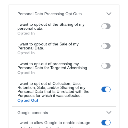
third parties.
Please note that this website/app uses one or more Google
Personal Data Processing Opt Outs
services and may gather and store information including but
not limited to your visit or usage behaviour. You may click to
I want to opt-out of the Sharing of my
personal data.
grant or deny consent to Google and its third-party tags to
Opted In
use your data for below specified purposes in below Google
consent section.
I want to opt-out of the Sale of my
Personal Data.
Opted In
I want to opt-out of processing my
Personal Data for Targeted Advertising.
Opted In
I want to opt-out of Collection, Use,
Retention, Sale, and/or Sharing of my
Personal Data that Is Unrelated with the
Purposes for which it was collected.
Opted Out
Google consents
I want to allow Google to enable storage