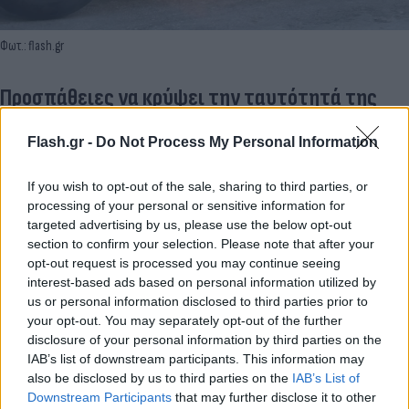
Φωτ.: flash.gr
Προσπάθειες να κρύψει την ταυτότητά της
Μαρτυρίες αναφέρουν ότι η Λόρα προσπαθεί να
Flash.gr -
Do Not Process My Personal Information
καλύπτει τα χαρακτηριστικά της φορώντας
κουκούλα και καπέλο, κρατώντας το κεφάλι της
If you wish to opt-out of the sale, sharing to third parties, or
processing of your personal or sensitive information for
χαμηλωμένο, ένδειξη πως επιδιώκει να μην
targeted advertising by us, please use the below opt-out
αναγνωριστεί. Παράλληλα, η Αστυνομία έχει
section to confirm your selection. Please note that after your
ενεργοποιήσει τεχνικά μέσα για τον εντοπισμό του
opt-out request is processed you may continue seeing
interest-based ads based on personal information utilized by
κινητού της, συνεχίζοντας εξονυχιστικούς
us or personal information disclosed to third parties prior to
ελέγχους στην περιοχή.
your opt-out. You may separately opt-out of the further
disclosure of your personal information by third parties on the
IAB’s list of downstream participants. This information may
also be disclosed by us to third parties on the
IAB’s List of
Downstream Participants
that may further disclose it to other