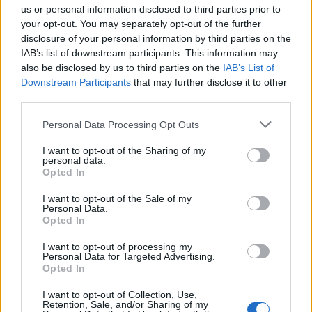
us or personal information disclosed to third parties prior to
το πρώτο δίμηνο του 2025.
your opt-out. You may separately opt-out of the further
disclosure of your personal information by third parties on the
Πάντως σε ανοδική τροχιά εκτιμάται ότι θα
IAB’s list of downstream participants. This information may
also be disclosed by us to third parties on the
IAB’s List of
παραμείνουν οι μεταβιβάσεις ακινήτων καθώς οι
Downstream Participants
that may further disclose it to other
φορολογούμενοι σχεδιάζουν να προχωρήσουν σε
third parties.
αγοραπωλησίες, γονικές παροχές και δωρεές για να
Please note that this website/app uses one or more Google
Personal Data Processing Opt Outs
προλάβουν τη νέα αναπροσαρμογή των
services and may gather and store information including but
αντικειμενικών αξιών των ακινήτων που θα
not limited to your visit or usage behaviour. You may click to
I want to opt-out of the Sharing of my
personal data.
ξεπεράσει ακόμη και το 40% σε ορισμένες περιοχές
grant or deny consent to Google and its third-party tags to
Opted In
use your data for below specified purposes in below Google
προκειμένου να κλείσει η ψαλίδα μεταξύ
consent section.
I want to opt-out of the Sale of my
εμπορικών τιμών και αντικειμενικών αξιών.
Personal Data.
Opted In
I want to opt-out of processing my
Personal Data for Targeted Advertising.
Opted In
I want to opt-out of Collection, Use,
Retention, Sale, and/or Sharing of my