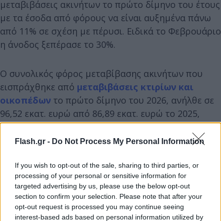
μεταβιβάσεις ακινήτων το πρώτο δίμηνο του έτους
με τα έσοδα από φόρους να είναι αυξημένα πάνω
από 11% σε σχέση με πέρυσι. Ειδικά το Φεβρουάριο
η άνοδος ξεπέρασε το 30%.
Ο συνολικός φόρος μεταβίβασης ακινήτων που
εισπράχθηκε από
μεταβιβάσεις κτιρίων και
οικοπέδων
το πρώτο δίμηνο του 2026, ανήλθε σε
96,52 εκατ. ευρώ από 86,89 εκατ. ευρώ το 2025,
παρουσιάζοντας αύξηση 11,1%. Ο φόρος
μεταβίβασης επί των οικοδομών που βεβαιώθηκε
Flash.gr -
Do Not Process My Personal Information
το πρώτο δίμηνο του έτους ανήλθε σε 81,25 εκατ.
ευρώ έναντι 72,87 εκατ. ευρώ το πρώτο δίμηνο του
If you wish to opt-out of the sale, sharing to third parties, or
processing of your personal or sensitive information for
2025 καταγράφοντας αύξηση κατά 11,5%. Το ίδιο
targeted advertising by us, please use the below opt-out
διάστημα, οι φόροι και τα τέλη επί δωρεών,
section to confirm your selection. Please note that after your
γονικών και λοιπών παροχών που βεβαιώθηκαν
opt-out request is processed you may continue seeing
interest-based ads based on personal information utilized by
ανήλθαν σε 38,36 εκατ. ευρώ, από 38,38 εκατ. ευρώ