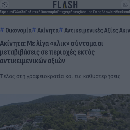
ιδήσεων
Ελλάδα
Πολιτική
Οικονομία
Επιχειρήσεις
Κόσμος
Σπορ
Showbiz
Weekend
Οικονομία
Ακίνητα
Αντικειμενικές Αξίες Ακ
Ακίνητα: Με λίγα «κλικ» σύντομα οι
μεταβιβάσεις σε περιοχές εκτός
αντικειμενικών αξιών
Τέλος στη γραφειοκρατία και τις καθυστερήσεις.