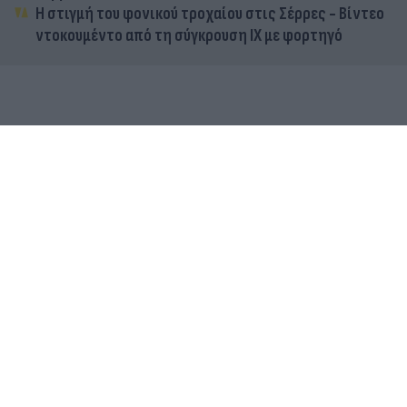
Η στιγμή του φονικού τροχαίου στις Σέρρες - Βίντεο
ντοκουμέντο από τη σύγκρουση ΙΧ με φορτηγό