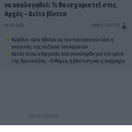
να απολογηθεί: Τι θα ισχυριστεί στις
Αρχές - Δείτε βίντεο
06.08.2026
ΓΙΆΝΝΗΣ ΤΣΟΎΡΤΗΣ
Κυψέλη: «Δεν ήθελαν να τον παντρευτεί» λέει η
συγγενής της συζύγου του Αφγανού
Αυτός είναι ο Αφγανός που συνελήφθη για τον φόνο
της Βρετανίδας - Η Μόρια, η βάπτιση και η πυγμαχία