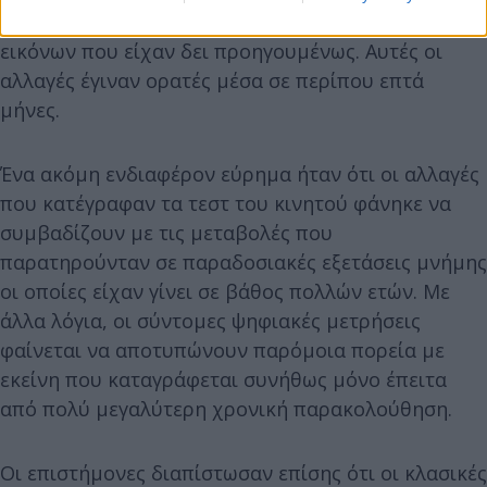
θυμούνταν αντικείμενα αλλά και στην αναγνώριση
εικόνων που είχαν δει προηγουμένως. Αυτές οι
αλλαγές έγιναν ορατές μέσα σε περίπου επτά
μήνες.
Ένα ακόμη ενδιαφέρον εύρημα ήταν ότι οι αλλαγές
που κατέγραφαν τα τεστ του κινητού φάνηκε να
συμβαδίζουν με τις μεταβολές που
παρατηρούνταν σε παραδοσιακές εξετάσεις μνήμης
οι οποίες είχαν γίνει σε βάθος πολλών ετών. Με
άλλα λόγια, οι σύντομες ψηφιακές μετρήσεις
φαίνεται να αποτυπώνουν παρόμοια πορεία με
εκείνη που καταγράφεται συνήθως μόνο έπειτα
από πολύ μεγαλύτερη χρονική παρακολούθηση.
Οι επιστήμονες διαπίστωσαν επίσης ότι οι κλασικές