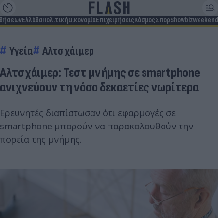
ιδήσεων
Ελλάδα
Πολιτική
Οικονομία
Επιχειρήσεις
Κόσμος
Σπορ
Showbiz
Weekend
Υγεία
Αλτσχάιμερ
Αλτσχάιμερ: Τεστ μνήμης σε smartphone
ανιχνεύουν τη νόσο δεκαετίες νωρίτερα
Ερευνητές διαπίστωσαν ότι εφαρμογές σε
smartphone μπορούν να παρακολουθούν την
πορεία της μνήμης.