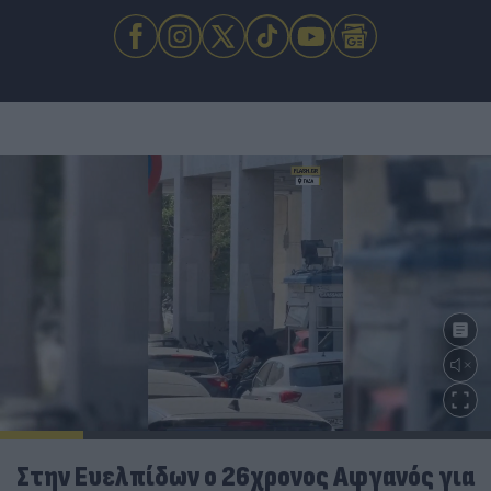
Στην Ευελπίδων ο 26χρονος Αφγανός για