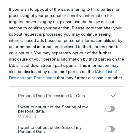
μεγαλύτερες διαφορές εμφανίστηκαν ιδιαίτερα σε
If you wish to opt-out of the sale, sharing to third parties, or
όσους είχαν βιολογικές ενδείξεις που
processing of your personal or sensitive information for
παραπέμπουν σε Αλτσχάιμερ.
targeted advertising by us, please use the below opt-out
section to confirm your selection. Please note that after your
opt-out request is processed you may continue seeing
interest-based ads based on personal information utilized by
us or personal information disclosed to third parties prior to
your opt-out. You may separately opt-out of the further
disclosure of your personal information by third parties on the
IAB’s list of downstream participants. This information may
also be disclosed by us to third parties on the
IAB’s List of
Downstream Participants
that may further disclose it to other
third parties.
Please note that this website/app uses one or more Google
Personal Data Processing Opt Outs
services and may gather and store information including but
not limited to your visit or usage behaviour. You may click to
I want to opt-out of the Sharing of my
personal data.
grant or deny consent to Google and its third-party tags to
Opted In
use your data for below specified purposes in below Google
consent section.
I want to opt-out of the Sale of my
Personal Data.