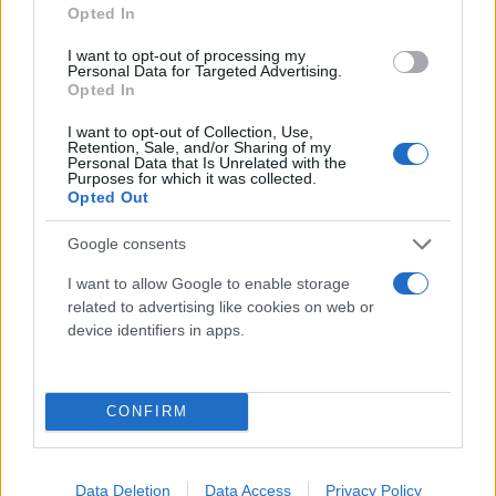
Opted In
I want to opt-out of processing my
Personal Data for Targeted Advertising.
Opted In
I want to opt-out of Collection, Use,
Retention, Sale, and/or Sharing of my
Personal Data that Is Unrelated with the
Purposes for which it was collected.
Opted Out
Google consents
I want to allow Google to enable storage
related to advertising like cookies on web or
device identifiers in apps.
Οι αλλαγές που φάνηκαν μέσα σε μόλις επτά
μήνες
CONFIRM
Ειδικότερα, όσοι είχαν ήπια γνωστική διαταραχή
και θετικά σημάδια βήτα-αμυλοειδούς εμφάνισαν
πιο έντονη επιδείνωση στην ακρίβεια με την οποία
Data Deletion
Data Access
Privacy Policy