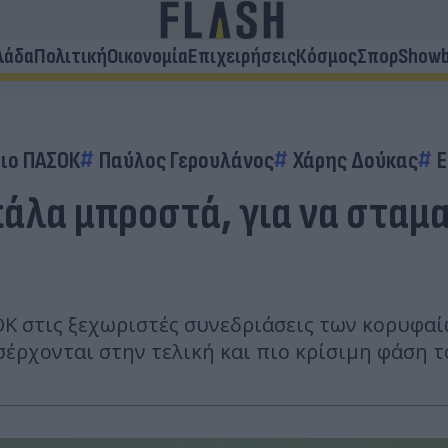
λάδα
Πολιτική
Οικονομία
Επιχειρήσεις
Κόσμος
Σπορ
Showb
ιο ΠΑΣΟΚ
Παύλος Γερουλάνος
Χάρης Δούκας
Ε
πάλα μπροστά, για να σταμ
Κ στις ξεχωριστές συνεδριάσεις των κορυφαί
σέρχονται στην τελική και πιο κρίσιμη φάση τ