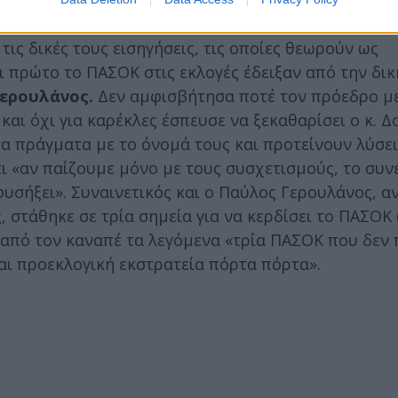
νεοτέρας
ις δικές τους εισηγήσεις, τις οποίες θεωρούν ως
 πρώτο το ΠΑΣΟΚ στις εκλογές έδειξαν από την δικ
Γερουλάνος.
Δεν αμφισβήτησα ποτέ τον πρόεδρο με
αι όχι για καρέκλες έσπευσε να ξεκαθαρίσει ο κ. Δ
τα πράγματα με το όνομά τους και προτείνουν λύσει
ι «αν παίζουμε μόνο με τους συσχετισμούς, το συν
φυσήξει». Συναινετικός και ο Παύλος Γερουλάνος, αν
 στάθηκε σε τρία σημεία για να κερδίσει το ΠΑΣΟΚ 
 από τον καναπέ τα λεγόμενα «τρία ΠΑΣΟΚ που δεν 
και προεκλογική εκστρατεία πόρτα πόρτα».