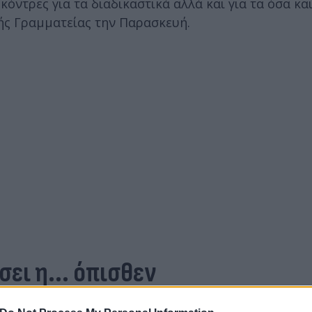
ντρες για τα διαδικαστικά αλλά και για τα όσα και
ής Γραμματείας την Παρασκευή.
ει η... όπισθεν
εύεται ως φαίνεται μέχρι στιγμής η Χαριλάου Τρικ