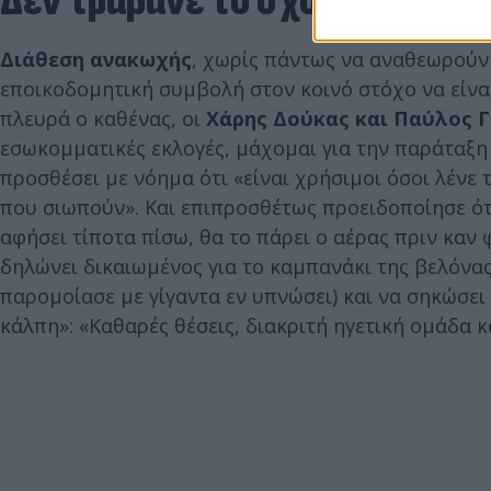
Δεν τραβάνε το σχοινί μέχρι 
Διάθεση ανακωχής
, χωρίς πάντως να αναθεωρούν τ
εποικοδομητική συμβολή στον κοινό στόχο να είναι
πλευρά ο καθένας, οι
Χάρης Δούκας και Παύλος 
εσωκομματικές εκλογές, μάχομαι για την παράταξη κ
προσθέσει με νόημα ότι «είναι χρήσιμοι όσοι λένε 
που σιωπούν». Και επιπροσθέτως προειδοποίησε ότ
αφήσει τίποτα πίσω, θα το πάρει ο αέρας πριν καν 
δηλώνει δικαιωμένος για το καμπανάκι της βελόνας,
παρομοίασε με γίγαντα εν υπνώσει) και να σηκώσει
κάλπη»: «Καθαρές θέσεις, διακριτή ηγετική ομάδα 