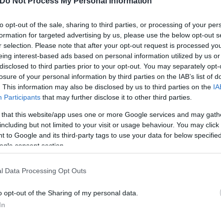
Do Not Process My Personal Information
 γι’ αυτό ο Νίκος Ανδρουλάκης, ενδεχομένως υιοθετ
δοτήσει νέες εντάσεις αλλά να πετάξει τη μπάλα μπ
to opt-out of the sale, sharing to third parties, or processing of your per
formation for targeted advertising by us, please use the below opt-out s
r selection. Please note that after your opt-out request is processed y
eing interest-based ads based on personal information utilized by us or
disclosed to third parties prior to your opt-out. You may separately opt-
πολιτική αλλαγή, συγκροτώντας μια προοδευτική κυβ
losure of your personal information by third parties on the IAB’s list of
αντίον του προγνωστικά.
. This information may also be disclosed by us to third parties on the
IA
Participants
that may further disclose it to other third parties.
 that this website/app uses one or more Google services and may gath
including but not limited to your visit or usage behaviour. You may click 
 to Google and its third-party tags to use your data for below specifi
ogle consent section.
l Data Processing Opt Outs
o opt-out of the Sharing of my personal data.
In