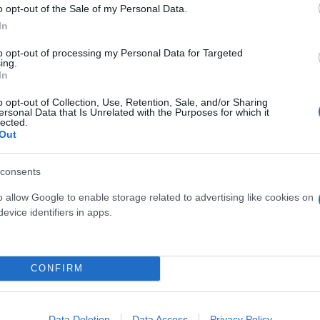
o opt-out of the Sale of my Personal Data.
In
ντηση: «Ο μόνος δρόμος για τη νίκη είναι η ενότητα
to opt-out of processing my Personal Data for Targeted
ing.
ναντι στον κοινό αντίπαλο, που είναι η Νέα Δημοκρ
In
ικούς όρους, με καθαρό σχέδιο και διάλογο, όλοι 
o opt-out of Collection, Use, Retention, Sale, and/or Sharing
ος στη διεύρυνση, έκανε λόγο για ένα έναν πλατύ
ersonal Data that Is Unrelated with the Purposes for which it
lected.
ούς και σεβασμό στη διαφορετικότητα».
Out
υ χαρακτηρίστηκε για ακόμη μία φορά «βατήρας» γι
consents
 όπως τόνισε ο πρόεδρος του ΠΑΣΟΚ, στέλνοντας μήν
o allow Google to enable storage related to advertising like cookies on
ότι «η μάχη θα δοθεί στην κοινωνία, γι’ αυτό οφείλ
evice identifiers in apps.
σε κάθε γωνιά της πατρίδας». Είχαν προηγηθεί ωστό
ου υπενθύμιζαν ότι «οι εσωκομματικές εκλογές έχο
 στα όργανα και τις συνεδριάσεις».
CONFIRM
Data Deletion
Data Access
Privacy Policy