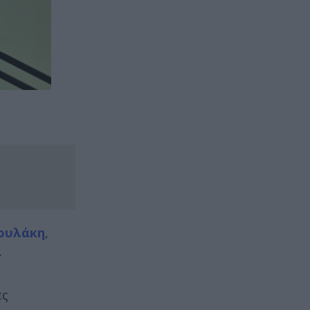
ουλάκη
,
.
ες