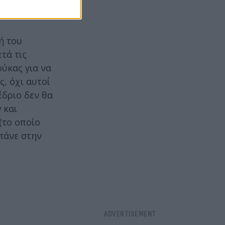
ή του
τά τις
ούκας για να
ς, όχι αυτοί
έδριο δεν θα
 και
(το οποίο
πάνε στην