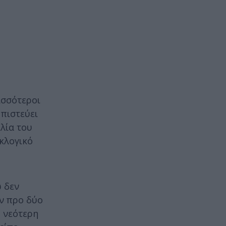
ισσότεροι
 πιστεύει
ιλία του
κλογικό
ω δεν
ην προ δύο
η νεότερη