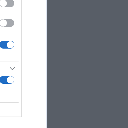
, γιατί
ατία.
απέναντι σε
 δρόμο
α το μεγάλο
υμα σε όσους
ουμε να
σο, δύο
υν