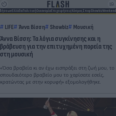
ιδήσεων
Ελλάδα
Πολιτική
Οικονομία
Επιχειρήσεις
Κόσμος
Σπορ
Showbiz
Weekend
LIFE
Άννα Βίσση
Showbiz
Μουσική
Άννα Βίσση: Τα λόγια συγκίνησης και η
βράβευση για την επιτυχημένη πορεία της
στη μουσική
«Όσα βραβεία κι αν έχω εισπράξει στη ζωή μου, το
σπουδαιότερο βραβείο μου το χαρίσατε εσείς,
κρατώντας με στην κορυφή» εξομολογήθηκε.