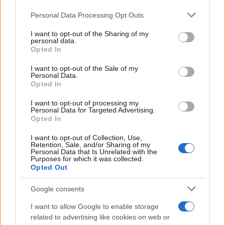
Please note that this website/app uses one or more Google
Personal Data Processing Opt Outs
services and may gather and store information including but
not limited to your visit or usage behaviour. You may click to
I want to opt-out of the Sharing of my
personal data.
grant or deny consent to Google and its third-party tags to
Opted In
use your data for below specified purposes in below Google
consent section.
«Να κάνεις το σωστό λάθος στη ζωή σου»
I want to opt-out of the Sale of my
Personal Data.
Opted In
Το να νικάς αυτές τις μάχες που δίνεις απαιτεί
I want to opt-out of processing my
-κατά τη γνώμη μου- δύναμη πνεύματος και κυρίως
Personal Data for Targeted Advertising.
πίστη στον εαυτό μας. Από μωρό παιδί, πάντα είχα
Opted In
αυτοπεποίθηση.
I want to opt-out of Collection, Use,
Retention, Sale, and/or Sharing of my
Personal Data that Is Unrelated with the
Purposes for which it was collected.
Μπορεί μικρή να με έλεγαν τρελή με μια βούρτσα
Opted Out
στο χέρι μπροστά από τον καθρέφτη, αλλά εγώ
είχα την πίστη στον εαυτό μου και μεγαλώνοντας
Google consents
ήθελα να κάνω και να είμαι πάντα αυτή που ήμουν
I want to allow Google to enable storage
κι ας φαινόταν πολλές φορές λάθος για τους
related to advertising like cookies on web or