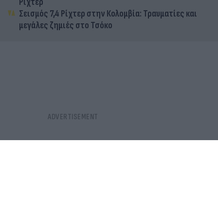
Ρίχτερ
Σεισμός 7,4 Ρίχτερ στην Κολομβία: Τραυματίες και
μεγάλες ζημιές στο Τσόκο