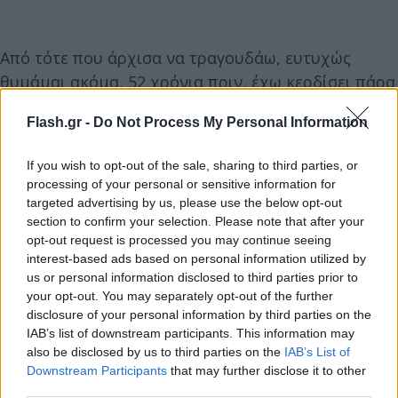
Από τότε που άρχισα να τραγουδάω, ευτυχώς
θυμάμαι ακόμα, 52 χρόνια πριν, έχω κερδίσει πάρα
πολλά βραβεία και όπως είπα και φέτος στο
Flash.gr -
Do Not Process My Personal Information
Καλλιμάρμαρο
: αυτό που μου χαρίζετε είναι η
δικαίωση και ο νοών νοείτω. Δικαίωση, μια πολύ
If you wish to opt-out of the sale, sharing to third parties, or
σπουδαία λέξη γιατί όλοι δίνουμε τις μάχες μας και
processing of your personal or sensitive information for
ειδικά εμείς οι γυναίκες έχουμε δεχτεί και
targeted advertising by us, please use the below opt-out
section to confirm your selection. Please note that after your
συνεχίζουμε να δεχόμαστε πυρά από κριτική,
opt-out request is processed you may continue seeing
ρατσιστική θα την έλεγα κιόλας , σε σχέση με την
interest-based ads based on personal information utilized by
ηλικία, την εμφάνιση, την αντοχή, την ικανότητα,
us or personal information disclosed to third parties prior to
τη σεξουαλικότητα και πάει λέγοντας…»
your opt-out. You may separately opt-out of the further
disclosure of your personal information by third parties on the
IAB’s list of downstream participants. This information may
also be disclosed by us to third parties on the
IAB’s List of
Downstream Participants
that may further disclose it to other
third parties.