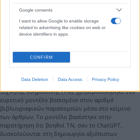
Google consents
Αξίζει να σημειωθεί, ότι η έρευνα αξιοποίησε
I want to allow Google to enable storage
αυτοματοποιημένα εργαλεία για τη συλλογή και
related to advertising like cookies on web or
ανάλυση όλων των άρθρων του περιοδικού,
device identifiers in apps.
εξετάζοντας στοιχεία όπως τον αριθμό
βιβλιογραφικών παραπομπών που περιέχουν τα
άρθρα, τα ιδρύματα των συγγραφέων και
CONFIRM
διευθύνσεις ηλεκτρονικού ταχυδρομείου ως
στοιχεία επικοινωνίας τους. Για τον εντοπισμό
Data Deletion
Data Access
Privacy Policy
άρθρων, που πιθανώς είχαν γραφτεί με τη χρήση
τεχνητής νοημοσύνης (ΤΝ), χρησιμοποιήθηκε ένα
ευρετικό μοντέλο βασισμένο στον αριθμό
βιβλιογραφικών παραπομπών μέσα στο κείμενο
των άρθρων. Το μοντέλο βασίστηκε στην
παρατήρηση ότι βοηθοί ΤΝ, σαν το ChatGPT,
δυσκολεύονται στη δημιουργία αξιόπιστων