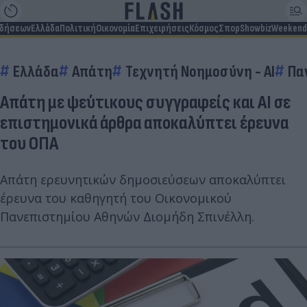
ιδήσεων
Ελλάδα
Πολιτική
Οικονομία
Επιχειρήσεις
Κόσμος
Σπορ
Showbiz
Weekend
Ελλάδα
Απάτη
Τεχνητή Νοημοσύνη - AI
Πα
Απάτη με ψεύτικους συγγραφείς και AI σε
επιστημονικά άρθρα αποκαλύπτει έρευνα
του ΟΠΑ
Απάτη ερευνητικών δημοσιεύσεων αποκαλύπτει
έρευνα του καθηγητή του Οικονομικού
Πανεπιστημίου Αθηνών Διομήδη Σπινέλλη.