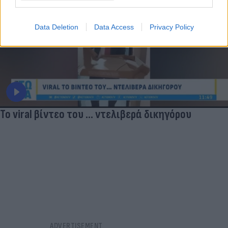
Data Deletion
Data Access
Privacy Policy
Το viral βίντεο του ... ντελιβερά δικηγόρου