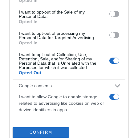
Opted In
use your data for below specified purposes in below Google
consent section.
I want to opt-out of the Sale of my
Personal Data.
Opted In
I want to opt-out of processing my
Personal Data for Targeted Advertising.
Opted In
I want to opt-out of Collection, Use,
Retention, Sale, and/or Sharing of my
Personal Data that Is Unrelated with the
Τι λένε τα άστρα για τον Φεβρουάριο - Οι
Purposes for which it was collected.
προβλέψεις της Αθηνάς Βαγενά
Opted Out
Google consents
I want to allow Google to enable storage
related to advertising like cookies on web or
Χιούμορ
device identifiers in apps.
CONFIRM