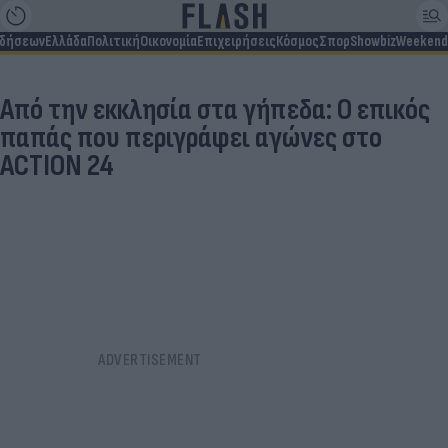
ιδήσεων
Ελλάδα
Πολιτική
Οικονομία
Επιχειρήσεις
Κόσμος
Σπορ
Showbiz
Weekend
Από την εκκλησία στα γήπεδα: Ο επικός
παπάς που περιγράφει αγώνες στο
ACTION 24