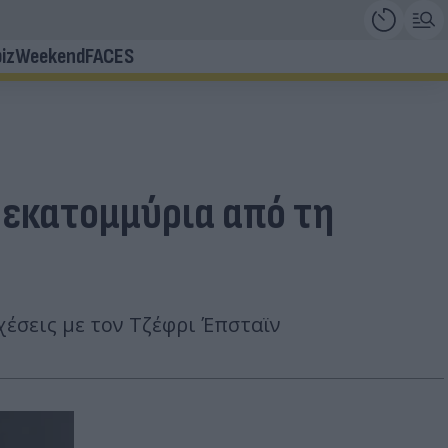
iz
Weekend
FACES
εκατομμύρια από τη
έσεις με τον Τζέφρι Έπσταϊν