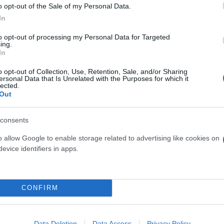
o opt-out of the Sale of my Personal Data.
In
 αποκαλύψεις
to opt-out of processing my Personal Data for Targeted
ing.
In
 να ήταν αποδέκτης κληρονομιάς ύψους 5 εκατομμυ
o opt-out of Collection, Use, Retention, Sale, and/or Sharing
διά της οικογένειας φέρονται να είχαν οριστεί δικ
ersonal Data that Is Unrelated with the Purposes for which it
lected.
του το 2019.
Out
consents
της διαθήκης του Έπσταϊν το 2017, αν και ο διορισ
o allow Google to enable storage related to advertising like cookies on
evice identifiers in apps.
CONFIRM
να είχε επισκεφθεί το ιδιωτικό νησί του Έπσταϊν, Li
 του ήταν περίπου 10 ετών.
Data Deletion
Data Access
Privacy Policy