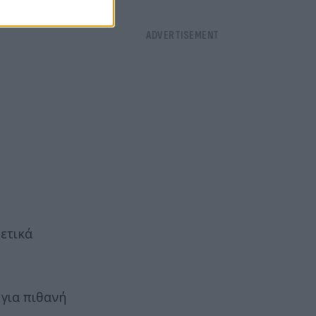
θετικά
 για πιθανή