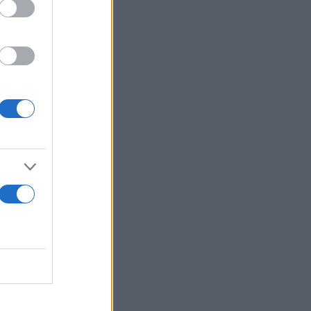
ρίων
αιούχοι
μός αυτός
ttle Saint