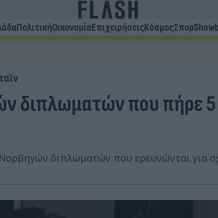
λάδα
Πολιτική
Οικονομία
Επιχειρήσεις
Κόσμος
Σπορ
Showb
ταϊν
ν διπλωματών που πήρε 5 
 Νορβηγών διπλωματών που ερευνώνται για σχ