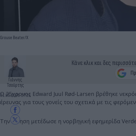
Grouse Beater/X
Κάνε κλικ και δες περισσότ
Γιάννης
Τσούρτης
Ο 25χρονος Edward Juul Rød-Larsen βρέθηκε νεκρός
01.05.2026 17:13
έρευνας για τους γονείς του σχετικά με τις φερόμε
Την είδηση μετέδωσε η νορβηγική εφημερίδα Verd