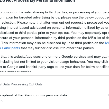
Do Not Process My Personal Information
 Rød-Larsen, βρίσκονται υπό διερεύνηση από τις νορ
α του Υπουργείου Δικαιοσύνης των ΗΠΑ.
to opt-out of the sale, sharing to third parties, or processing of your per
formation for targeted advertising by us, please use the below opt-out s
r selection. Please note that after your opt-out request is processed y
ν τον θάνατο του γιου τους εν μέρει στην έντονη 
eing interest-based ads based on personal information utilized by us or
disclosed to third parties prior to your opt-out. You may separately opt-
 λόγο για «μήνες δημόσιας έκθεσης» που επηρέασα
losure of your personal information by third parties on the IAB’s list of
. This information may also be disclosed by us to third parties on the
IA
Participants
that may further disclose it to other third parties.
 that this website/app uses one or more Google services and may gath
including but not limited to your visit or usage behaviour. You may click 
 to Google and its third-party tags to use your data for below specifi
ogle consent section.
l Data Processing Opt Outs
o opt-out of the Sharing of my personal data.
In