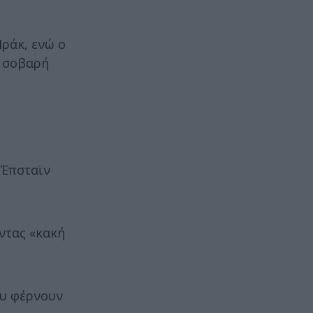
Ιράκ, ενώ ο
α σοβαρή
 Έπσταϊν
ντας «κακή
ου φέρνουν