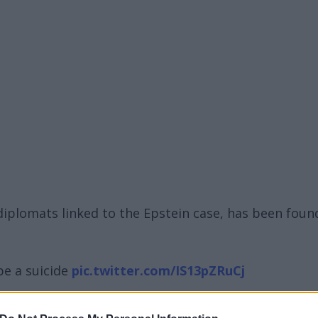
diplomats linked to the Epstein case, has been foun
be a suicide
pic.twitter.com/IS13pZRuCj