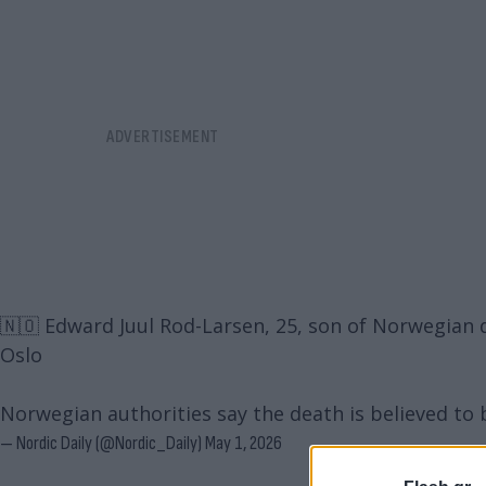
🇳🇴 Edward Juul Rod-Larsen, 25, son of Norwegian 
Oslo
Norwegian authorities say the death is believed to 
— Nordic Daily (@Nordic_Daily)
May 1, 2026