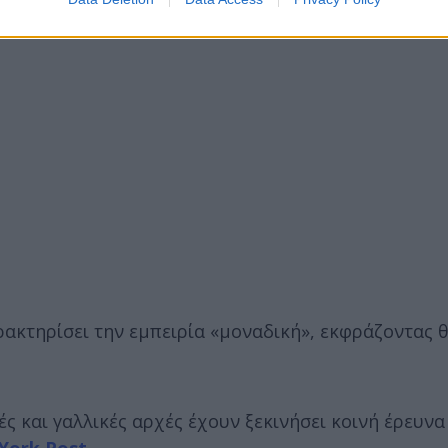
αρακτηρίσει την εμπειρία «μοναδική», εκφράζοντας 
ς και γαλλικές αρχές έχουν ξεκινήσει κοινή έρευνα
York Post
.