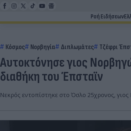
Ροή Ειδήσεων
Ελ
Κόσμος
Νορβηγία
Διπλωμάτες
Τζέφρι Έπσ
Αυτοκτόνησε γιος Νορβηγώ
διαθήκη του Έπσταϊν
Νεκρός εντοπίστηκε στο Όσλο 25χρονος, γιος