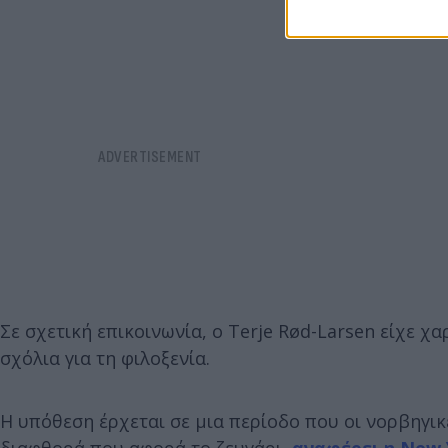
Σε σχετική επικοινωνία, ο Terje Rød-Larsen είχε χ
σχόλια για τη φιλοξενία.
Η υπόθεση έρχεται σε μια περίοδο που οι νορβηγικέ
διαφθορά που αφορά το ζευγάρι,
αναφέρει η New 