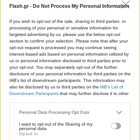
Flash.gr -
Do Not Process My Personal Information
If you wish to opt-out of the sale, sharing to third parties, or
processing of your personal or sensitive information for
targeted advertising by us, please use the below opt-out
section to confirm your selection. Please note that after your
opt-out request is processed you may continue seeing
interest-based ads based on personal information utilized by
us or personal information disclosed to third parties prior to
BP Uber: Ενώνουν δυνάμεις για τη μετάβαση στην
your opt-out. You may separately opt-out of the further
disclosure of your personal information by third parties on the
ηλεκτροκίνηση
IAB’s list of downstream participants. This information may
Αγγελική
also be disclosed by us to third parties on the
IAB’s List of
03.04.2023 13:44
Γιαννακού
Downstream Participants
that may further disclose it to other
third parties.
Please note that this website/app uses one or more Google
Personal Data Processing Opt Outs
services and may gather and store information including but
not limited to your visit or usage behaviour. You may click to
I want to opt-out of the Sharing of my
personal data.
grant or deny consent to Google and its third-party tags to
Opted In
use your data for below specified purposes in below Google