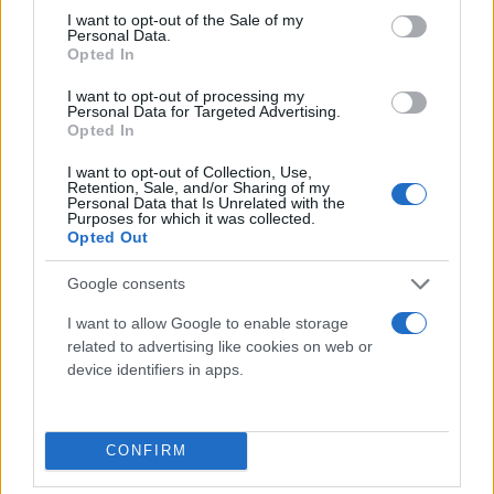
consent section.
I want to opt-out of the Sale of my
Personal Data.
Opted In
I want to opt-out of processing my
Personal Data for Targeted Advertising.
Opted In
BP: Κέρδη-ρεκόρ για το 2022
Έλλη
I want to opt-out of Collection, Use,
07.02.2023 11:18
Retention, Sale, and/or Sharing of my
Κομνηνού
Personal Data that Is Unrelated with the
Purposes for which it was collected.
Opted Out
Google consents
I want to allow Google to enable storage
related to advertising like cookies on web or
device identifiers in apps.
CONFIRM