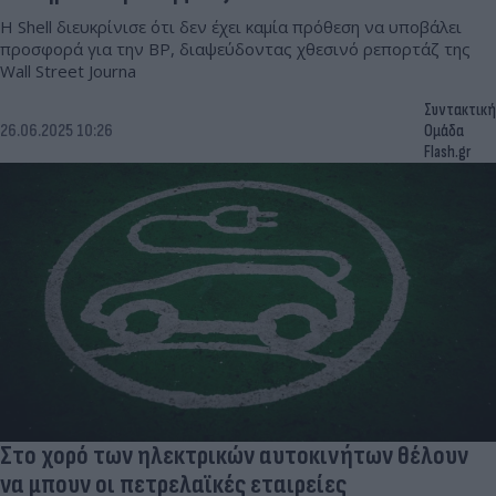
Η Shell διευκρίνισε ότι δεν έχει καμία πρόθεση να υποβάλει
προσφορά για την BP, διαψεύδοντας χθεσινό ρεπορτάζ της
Wall Street Journa
Συντακτική
26.06.2025 10:26
Ομάδα
Flash.gr
Στο χορό των ηλεκτρικών αυτοκινήτων θέλουν
να μπουν οι πετρελαϊκές εταιρείες