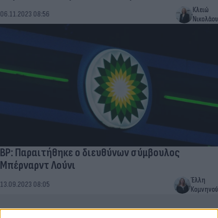
Κλειώ
06.11.2023 08:56
Νικολάου
BP: Παραιτήθηκε ο διευθύνων σύμβουλος
Μπέρναρντ Λούνι
Έλλη
13.09.2023 08:05
Κομνηνού