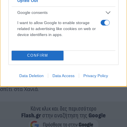
Opted Out
Google consents
I want to allow Google to enable storage
related to advertising like cookies on web or
device identifiers in apps.
CONFIRM
Οι δύο ανήλικες υποστήριξαν ότι το περιστατικό
σημειώθηκε τα μεσάνυχτα της Πέμπτης, όταν
αρχικά βρέθηκαν σε δωμάτιο τουριστικού
Data Deletion
Data Access
Privacy Policy
καταλύματος και στη συνέχεια μεταφέρθηκαν σε
σπίτι στα Χανιά.
Κάνε κλικ και δες περισσότερο
Flash.gr
στην αναζήτηση της
Google