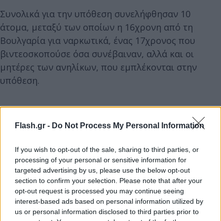
Συνολικά για την υπόθεση συνελήφθησαν 10
άτομα, μεταξύ των οποίων η 16χρονη από τη
Βουλγαρία για ναρκωτικά, ένας 17χρονος που
βιντεοσκοπούσε όσα συνέβαιναν, αλλά και οι
μητέρες των ανηλίκων, που εμπλέκονται στην
υπόθεση.
Σύμφωνα με δημοσίευμα
του zarpanews.gr
, η απολογία τους διήρκησε
Flash.gr -
Do Not Process My Personal Information
περίπου 10 ώρες, με τη διαδικασία να
ολοκληρώνεται αργά το βράδυ. Μετά το πέρας της,
If you wish to opt-out of the sale, sharing to third parties, or
processing of your personal or sensitive information for
αποφασίστηκε να αφεθούν ελεύθεροι, ωστόσο τους
targeted advertising by us, please use the below opt-out
επιβλήθηκαν περιοριστικοί όροι καθώς και
section to confirm your selection. Please note that after your
χρηματικές εγγυήσεις που κυμαίνονται από 2.000
opt-out request is processed you may continue seeing
έως 8.000 ευρώ.
interest-based ads based on personal information utilized by
us or personal information disclosed to third parties prior to