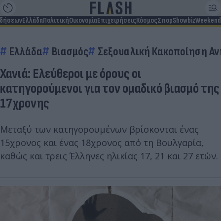
ιδήσεων
Ελλάδα
Πολιτική
Οικονομία
Επιχειρήσεις
Κόσμος
Σπορ
Showbiz
Weekend
Ελλάδα
Βιασμός
Σεξουαλική Κακοποίηση Αν
Χανιά: Ελεύθεροι με όρους οι
κατηγορούμενοι για τον ομαδικό βιασμό της
17χρονης
Μεταξύ των κατηγορουμένων βρίσκονται ένας
15χρονος και ένας 18χρονος από τη Βουλγαρία,
καθώς και τρεις Έλληνες ηλικίας 17, 21 και 27 ετών.