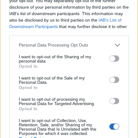
your opt-out. You may separately opt-out of the further
disclosure of your personal information by third parties on the
IAB’s list of downstream participants. This information may
also be disclosed by us to third parties on the
IAB’s List of
Downstream Participants
that may further disclose it to other
third parties.
Please note that this website/app uses one or more Google
Personal Data Processing Opt Outs
services and may gather and store information including but
not limited to your visit or usage behaviour. You may click to
I want to opt-out of the Sharing of my
personal data.
grant or deny consent to Google and its third-party tags to
Opted In
use your data for below specified purposes in below Google
consent section.
I want to opt-out of the Sale of my
Personal Data.
Opted In
I want to opt-out of processing my
Personal Data for Targeted Advertising.
Opted In
I want to opt-out of Collection, Use,
Retention, Sale, and/or Sharing of my
Personal Data that Is Unrelated with the
Purposes for which it was collected.