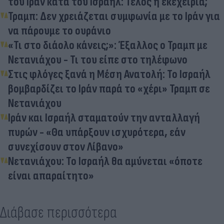
του Ιράν κατά του Ισραήλ: Τέλος η εκεχειρία;
Τραμπ: Δεν χρειάζεται συμφωνία με το Ιράν για
να πάρουμε το ουράνιο
«Τι στο διάολο κάνεις;»: Έξαλλος ο Τραμπ με
Νετανιάχου - Τι του είπε στο τηλέφωνο
Στις φλόγες ξανά η Μέση Ανατολή: Το Ισραήλ
βομβαρδίζει το Ιράν παρά το «χέρι» Τραμπ σε
Νετανιάχου
Ιράν και Ισραήλ σταματούν την ανταλλαγή
πυρών - «Θα υπάρξουν ισχυρότερα, εάν
συνεχίσουν στον Λίβανο»
Νετανιάχου: Το Ισραήλ θα αμύνεται «όποτε
είναι απαραίτητο»
Διάβασε περισσότερα