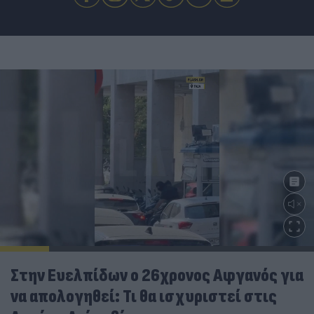
Στην Ευελπίδων ο 26χρονος Αφγανός για
να απολογηθεί: Τι θα ισχυριστεί στις