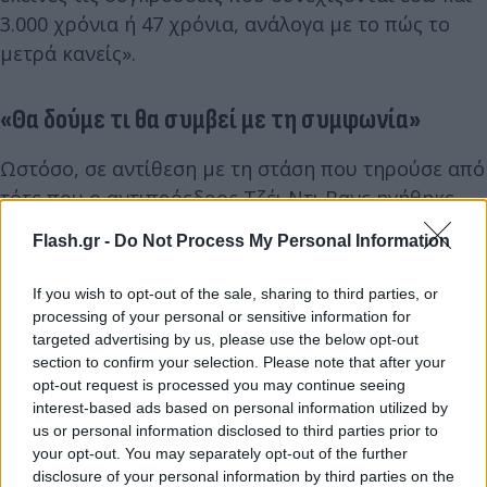
3.000 χρόνια ή 47 χρόνια, ανάλογα με το πώς το
μετρά κανείς».
«Θα δούμε τι θα συμβεί με τη συμφωνία»
Ωστόσο, σε αντίθεση με τη στάση που τηρούσε από
τότε που ο αντιπρόεδρος Τζέι Ντι Βανς ηγήθηκε
των πρώτων διαπραγματεύσεων με το Ιράν στις
Flash.gr -
Do Not Process My Personal Information
αρχές Απριλίου, ο Τραμπ δεν εμφανίστηκε τόσο
βέβαιος ότι μια συμφωνία με την Τεχεράνη είναι
If you wish to opt-out of the sale, sharing to third parties, or
πλέον κοντά.
processing of your personal or sensitive information for
targeted advertising by us, please use the below opt-out
section to confirm your selection. Please note that after your
opt-out request is processed you may continue seeing
interest-based ads based on personal information utilized by
us or personal information disclosed to third parties prior to
your opt-out. You may separately opt-out of the further
disclosure of your personal information by third parties on the