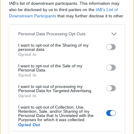
IAB’s list of downstream participants. This information may
also be disclosed by us to third parties on the
IAB’s List of
Downstream Participants
that may further disclose it to other
third parties.
Please note that this website/app uses one or more Google
Personal Data Processing Opt Outs
services and may gather and store information including but
not limited to your visit or usage behaviour. You may click to
I want to opt-out of the Sharing of my
personal data.
grant or deny consent to Google and its third-party tags to
Opted In
use your data for below specified purposes in below Google
consent section.
I want to opt-out of the Sale of my
Personal Data.
Opted In
I want to opt-out of processing my
Personal Data for Targeted Advertising.
Opted In
I want to opt-out of Collection, Use,
Retention, Sale, and/or Sharing of my
Personal Data that Is Unrelated with the
Purposes for which it was collected.
Opted Out