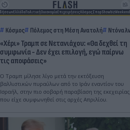
ιδήσεων
Ελλάδα
Πολιτική
Οικονομία
Επιχειρήσεις
Κόσμος
Σπορ
Showbiz
Weekend
Κόσμος
Πόλεμος στη Μέση Ανατολή
Ντόναλν
«Χέρι» Τραμπ σε Νετανιάχου: «Θα δεχθεί τη
συμφωνία - Δεν έχει επιλογή, εγώ παίρνω
τις αποφάσεις»
Ο Τραμπ μίλησε λίγο μετά την εκτόξευση
βαλλιστικών πυραύλων από το Ιράν εναντίον του
Ισραήλ, στην πιο σοβαρή παραβίαση της εκεχειρίας
που είχε συμφωνηθεί στις αρχές Απριλίου.