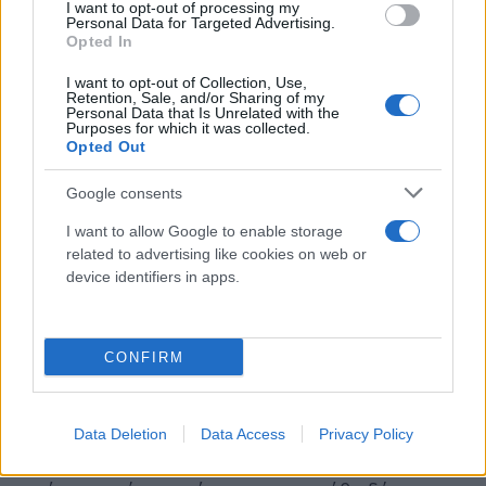
I want to opt-out of processing my
Personal Data for Targeted Advertising.
Opted In
I want to opt-out of Collection, Use,
Retention, Sale, and/or Sharing of my
Personal Data that Is Unrelated with the
Purposes for which it was collected.
Opted Out
Google consents
I want to allow Google to enable storage
related to advertising like cookies on web or
device identifiers in apps.
Ο Κυριάκος Μητσοτάκης καλωσόρισε τον κ.
Λοβέρδο και τα στελέχη των «Δημοκρατών» στη
Νέα Δημοκρατία λέγοντας: «Καλωσορίζουμε στη
CONFIRM
Νέα Δημοκρατία τον καθηγητή Ανδρέα Λοβέρδο και
στελέχη των Δημοκρατών. Ό ίδιος δεν χρειάζεται
συστάσεις, καθώς έχει ήδη μακρά πορεία στην
Data Deletion
Data Access
Privacy Policy
πολιτική. Ενώ η παράταξή μας έχει αποδείξει ότι