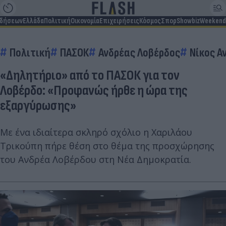
ιδήσεων
Ελλάδα
Πολιτική
Οικονομία
Επιχειρήσεις
Κόσμος
Σπορ
Showbiz
Weekend
Πολιτική
ΠΑΣΟΚ
Ανδρέας Λοβέρδος
Νίκος Α
«Δηλητήριο» από το ΠΑΣΟΚ για τον
Λοβέρδο: «Προφανώς ήρθε η ώρα της
εξαργύρωσης»
Με ένα ιδιαίτερα σκληρό σχόλιο η Χαριλάου
Τρικούπη πήρε θέση στο θέμα της προσχώρησης
του Ανδρέα Λοβέρδου στη Νέα Δημοκρατία.