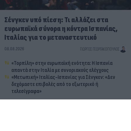
Σένγκεν υπό πίεση: Τι αλλάζει στα
ευρωπαϊκά σύνορα η κόντρα Ισπανίας,
Ιταλίας για το μεταναστευτικό
08.08.2026
ΓΙΏΡΓΟΣ ΓΕΩΡΓΑΚΌΠΟΥΛΟΣ
«Τορπίλη» στην ευρωπαϊκή ενότητα: Η Ισπανία
απαντά στην Ιταλία με συνοριακούς ελέγχους
«Μετωπική» Ιταλίας-Ισπανίας για Σένγκεν: «Δεν
δεχόμαστε επιβολές από το εξωτερικό ή
τελεσίγραφα»