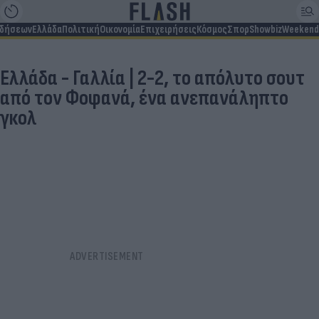
ιδήσεων
Ελλάδα
Πολιτική
Οικονομία
Επιχειρήσεις
Κόσμος
Σπορ
Showbiz
Weekend
Ελλάδα - Γαλλία | 2-2, το απόλυτο σουτ
από τον Φοφανά, ένα ανεπανάληπτο
γκολ