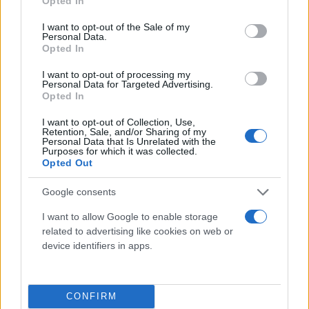
Opted In
use your data for below specified purposes in below Google
consent section.
I want to opt-out of the Sale of my
Personal Data.
Opted In
I want to opt-out of processing my
Personal Data for Targeted Advertising.
Opted In
I want to opt-out of Collection, Use,
Retention, Sale, and/or Sharing of my
Personal Data that Is Unrelated with the
Τι λένε τα άστρα για τον Φεβρουάριο - Οι
Purposes for which it was collected.
προβλέψεις της Αθηνάς Βαγενά
Opted Out
Google consents
I want to allow Google to enable storage
related to advertising like cookies on web or
Χιούμορ
device identifiers in apps.
CONFIRM