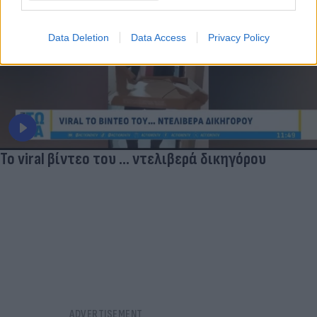
Data Deletion
Data Access
Privacy Policy
Το viral βίντεο του ... ντελιβερά δικηγόρου