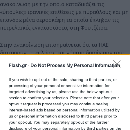
ανακοίνωση με την οποία καταδικάζει τις
«ύπουλες» ιρανικές επιθέσεις με πυραύλους και μη
επανδρωμένα αεροσκάφη τα οποία έπληξαν τις
πετρελαϊκές εγκαταστάσεις στη Φουτζέιρα.
Στην ανακοίνωση επισημαίνεται ότι τα ΗΑΕ
διατηρούν το «πλήρες και νόμιμο δικαίωμά» τους
να απαντήσουν στις επιθέσεις, τις οποίες
Flash.gr -
Do Not Process My Personal Information
χαρακτηρίζουν ως σοβαρή κλιμάκωση και άμεση
απειλή για την ασφάλεια της χώρας.
If you wish to opt-out of the sale, sharing to third parties, or
processing of your personal or sensitive information for
targeted advertising by us, please use the below opt-out
الإمارات تُدين بشدة تجدد العدوان الإيراني الغادر باستخدام
section to confirm your selection. Please note that after your
الصواريخ والطائرات المسيّرة
opt-out request is processed you may continue seeing
pic.twitter.com/1fAwX6GFuK
interest-based ads based on personal information utilized by
— MoFA وزارة الخارجية (@mofauae)
May 4, 2026
us or personal information disclosed to third parties prior to
your opt-out. You may separately opt-out of the further
disclosure of your personal information by third parties on the