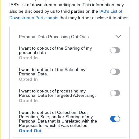
IAB’s list of downstream participants. This information may
also be disclosed by us to third parties on the
IAB’s List of
Downstream Participants
that may further disclose it to other
third parties.
Please note that this website/app uses one or more Google
Personal Data Processing Opt Outs
services and may gather and store information including but
not limited to your visit or usage behaviour. You may click to
I want to opt-out of the Sharing of my
personal data.
grant or deny consent to Google and its third-party tags to
Opted In
use your data for below specified purposes in below Google
consent section.
I want to opt-out of the Sale of my
Personal Data.
Opted In
I want to opt-out of processing my
Personal Data for Targeted Advertising.
Opted In
I want to opt-out of Collection, Use,
Retention, Sale, and/or Sharing of my
Personal Data that Is Unrelated with the
Purposes for which it was collected.
Opted Out