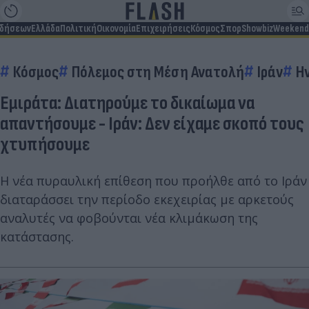
ιδήσεων
Ελλάδα
Πολιτική
Οικονομία
Επιχειρήσεις
Κόσμος
Σπορ
Showbiz
Weekend
Κόσμος
Πόλεμος στη Μέση Ανατολή
Ιράν
Η
Εμιράτα: Διατηρούμε το δικαίωμα να
απαντήσουμε - Ιράν: Δεν είχαμε σκοπό τους
χτυπήσουμε
Η νέα πυραυλική επίθεση που προήλθε από το Ιράν
διαταράσσει την περίοδο εκεχειρίας με αρκετούς
αναλυτές να φοβούνται νέα κλιμάκωση της
κατάστασης.