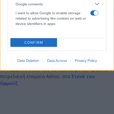
Google consents
I want to allow Google to enable storage
related to advertising like cookies on web or
device identifiers in apps.
Κατάρ: Παραβιάζεται το διεθνές δίκαιο
CONFIRM
Από την πλευρά; του, το Κατάρ αντέδρασε άμεσα
ιδίως μετά τις τελευταίες αναφορές για την επίθεση
Data Deletion
Data Access
Privacy Policy
στη Φουτζέιρα οι οποίες ακολούθησαν μια επίθεση
σε δεξαμενόπλοιο που συνδέεται με την κρατική
πετρελαϊκή εταιρεία Adnoc, στα
Στενά του
Ορμούζ
.