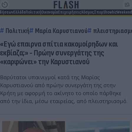
ιδήσεων
Ελλάδα
Πολιτική
Οικονομία
Επιχειρήσεις
Κόσμος
Σπορ
Showbiz
Weekend
Πολιτική
Μαρία Καρυστιανού
πλειστηριασμ
«Εγώ επαιρνα σπίτια κακομοίρηδων και
εκβίαζα;» - Πρώην συνεργάτης της
«καρφώνει» την Καρυστιανού
Βαρύτατοι υπαινιγμοί κατά της Μαρίας
Καρυστιανού από πρώην συνεργάτη της στην
Κρήτη με αφορμή το ακίνητο το οποίο πάρθηκε
από την ίδια, μέσω εταιρείας, από πλειστηριασμό.