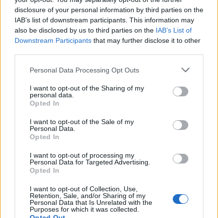
να μην μαθευτεί??
disclosure of your personal information by third parties on the
IAB’s list of downstream participants. This information may
also be disclosed by us to third parties on the
IAB’s List of
Εγώ είμαι αυτός που ενώ μου δολοφονησαν το
Downstream Participants
that may further disclose it to other
παιδί μου έψαχνα πως θα κάνω τα 3 μου σπίτια 4??
third parties.
Please note that this website/app uses one or more Google
Personal Data Processing Opt Outs
services and may gather and store information including but
not limited to your visit or usage behaviour. You may click to
I want to opt-out of the Sharing of my
personal data.
grant or deny consent to Google and its third-party tags to
Opted In
use your data for below specified purposes in below Google
consent section.
I want to opt-out of the Sale of my
Personal Data.
Opted In
I want to opt-out of processing my
Personal Data for Targeted Advertising.
Opted In
I want to opt-out of Collection, Use,
Retention, Sale, and/or Sharing of my
Personal Data that Is Unrelated with the
Purposes for which it was collected.
Opted Out