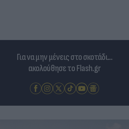
Είδος... πολυτελείας τα κρεατικά: Στα ύψη οι
τιμές στο μοσχάρι - Φόβοι για νέο «ράλι»
ανατιμήσεων
Για να μην μένεις στο σκοτάδι...
ακολούθησε το Flash.gr