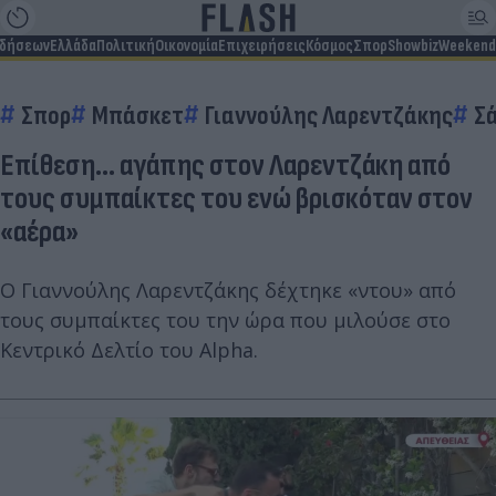
ιδήσεων
Ελλάδα
Πολιτική
Οικονομία
Επιχειρήσεις
Κόσμος
Σπορ
Showbiz
Weekend
Σπορ
Μπάσκετ
Γιαννούλης Λαρεντζάκης
Σ
Επίθεση... αγάπης στον Λαρεντζάκη από
τους συμπαίκτες του ενώ βρισκόταν στον
«αέρα»
Ο Γιαννούλης Λαρεντζάκης δέχτηκε «ντου» από
τους συμπαίκτες του την ώρα που μιλούσε στο
Κεντρικό Δελτίο του Alpha.