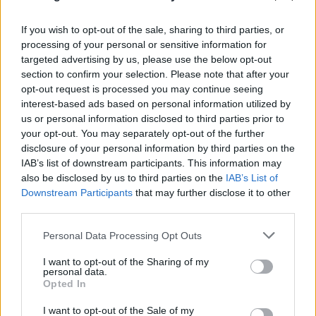
If you wish to opt-out of the sale, sharing to third parties, or
processing of your personal or sensitive information for
targeted advertising by us, please use the below opt-out
section to confirm your selection. Please note that after your
opt-out request is processed you may continue seeing
interest-based ads based on personal information utilized by
us or personal information disclosed to third parties prior to
your opt-out. You may separately opt-out of the further
disclosure of your personal information by third parties on the
IAB’s list of downstream participants. This information may
also be disclosed by us to third parties on the
IAB’s List of
Downstream Participants
that may further disclose it to other
third parties.
Please note that this website/app uses one or more Google
Personal Data Processing Opt Outs
services and may gather and store information including but
«Νονός της AI» προειδοποιεί: Σε λίγο δεν θα
not limited to your visit or usage behaviour. You may click to
I want to opt-out of the Sharing of my
personal data.
grant or deny consent to Google and its third-party tags to
μπορούμε να «ξεπεράσουμε» νοητικά την
Opted In
use your data for below specified purposes in below Google
Τεχνητή Νοημοσύνη
consent section.
I want to opt-out of the Sale of my