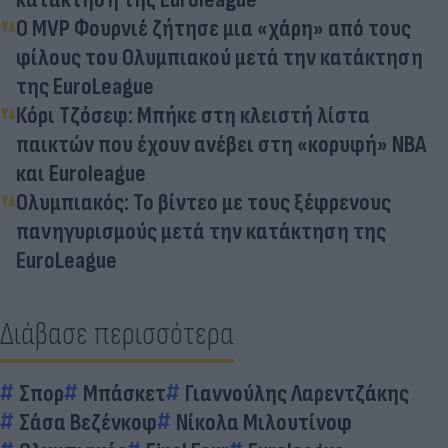
Ο MVP Φουρνιέ ζήτησε μια «χάρη» από τους
φίλους του Ολυμπιακού μετά την κατάκτηση
της EuroLeague
Κόρι Τζόσεφ: Μπήκε στη κλειστή λίστα
παικτών που έχουν ανέβει στη «κορυφή» NBA
και Euroleague
Ολυμπιακός: Το βίντεο με τους ξέφρενους
πανηγυρισμούς μετά την κατάκτηση της
EuroLeague
Διάβασε περισσότερα
Σπορ
Μπάσκετ
Γιαννούλης Λαρεντζάκης
Σάσα Βεζένκοφ
Νίκολα Μιλουτίνοφ