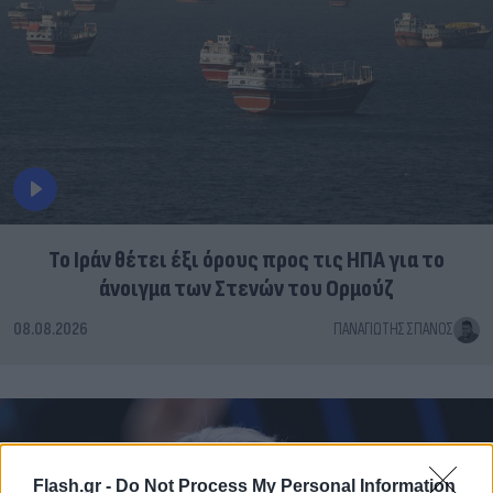
Το Ιράν θέτει έξι όρους προς τις ΗΠΑ για το
άνοιγμα των Στενών του Ορμούζ
08.08.2026
ΠΑΝΑΓΙΏΤΗΣ ΣΠΑΝΌΣ
Flash.gr -
Do Not Process My Personal Information