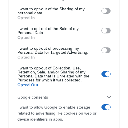
services and may gather and store information including but
not limited to your visit or usage behaviour. You may click to
I want to opt-out of the Sharing of my
personal data.
grant or deny consent to Google and its third-party tags to
«Εκτός από μια χούφτα χώρες, σχεδόν κανείς δεν
Opted In
use your data for below specified purposes in below Google
θέλει να σταθεί δίπλα στο Ισραήλ και την
consent section.
I want to opt-out of the Sale of my
κυβέρνηση Νετανιάχου, ούτε να φωτογραφηθεί
Personal Data.
Opted In
μαζί τους. Είμαστε πολύ ικανοποιημένοι που ο
αριθμός των χωρών που αναγνωρίζουν την
I want to opt-out of processing my
Personal Data for Targeted Advertising.
Παλαιστίνη έφτασε τις 158, ως χώρα που έχει
Opted In
αναλάβει ουσιαστικά την ηγεσία αυτού του αγώνα»
I want to opt-out of Collection, Use,
σχολίασε και προσέθεσε: Όλοι αναγνωρίζουν ότι ο
Retention, Sale, and/or Sharing of my
Personal Data that Is Unrelated with the
Νετανιάχου, ο οποίος έχει στριμωχτεί από τις
Purposes for which it was collected.
έρευνες για διαφθορά, άναψε φωτιές στην περιοχή
Opted Out
και στον κόσμο για να διατηρήσει τη θέση του.
Google consents
Στεκόμαστε αταλάντευτα στο πλευρό του
I want to allow Google to enable storage
παλαιστινιακού λαού που υπερασπίζεται τη γη, την
related to advertising like cookies on web or
ελευθερία και την αξιοπρέπειά του».
device identifiers in apps.