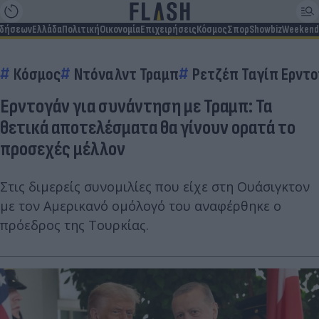
ιδήσεων
Ελλάδα
Πολιτική
Οικονομία
Επιχειρήσεις
Κόσμος
Σπορ
Showbiz
Weekend
Κόσμος
Ντόναλντ Τραμπ
Ρετζέπ Ταγίπ Ερντ
Ερντογάν για συνάντηση με Τραμπ: Τα
θετικά αποτελέσματα θα γίνουν ορατά το
προσεχές μέλλον
Στις διμερείς συνομιλίες που είχε στη Ουάσιγκτον
με τον Αμερικανό ομόλογό του αναφέρθηκε ο
πρόεδρος της Τουρκίας.