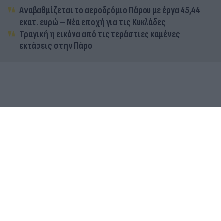
Αναβαθμίζεται το αεροδρόμιο Πάρου με έργα 45,44
εκατ. ευρώ – Νέα εποχή για τις Κυκλάδες
Τραγική η εικόνα από τις τεράστιες καμένες
εκτάσεις στην Πάρο