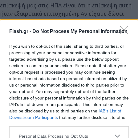
επίσκεψή μας στις ΗΠΑ είναι ότι η επίσκεψη αυτή
ήταν εξαιρετικά επιτυχημένη. Αν είχαμε δώσει
σημασία σε ό,τι έλεγε η αντιπολίτευση, η Τουρκία
δεν θα είχε σήμερα καμία από τις επενδύσεις για
Flash.gr -
Do Not Process My Personal Information
υποδομές που διαθέτει. Από την εξωτερική
πολιτική έως τις μεταφορές, από την ενέργεια έως
If you wish to opt-out of the sale, sharing to third parties, or
processing of your personal or sensitive information for
την αμυντική βιομηχανία, από τον τουρισμό έως
targeted advertising by us, please use the below opt-out
την υγεία, πετύχαμε κάθε μας βήμα παρά τη
section to confirm your selection. Please note that after your
διαρκή αντιπολίτευση».
opt-out request is processed you may continue seeing
interest-based ads based on personal information utilized by
us or personal information disclosed to third parties prior to
«Ο Νετανιάχου έχει στριμωχτεί»
your opt-out. You may separately opt-out of the further
disclosure of your personal information by third parties on the
Αναφερόμενος στις εξελίξεις στη Μέση Ανατολή, ο
IAB’s list of downstream participants. This information may
also be disclosed by us to third parties on the
IAB’s List of
Ρετζέπ Ταγίπ Ερντογάν είπε ότι «παρά τις
Downstream Participants
that may further disclose it to other
προσπάθειες παρεμπόδισης του Ισραήλ, η υπόθεση
third parties.
της Παλαιστίνης άφησε το στίγμα της στην 80ή
Please note that this website/app uses one or more Google
Personal Data Processing Opt Outs
Γενική Συνέλευση» του ΟΗΕ.