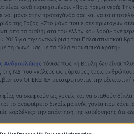
» είναι κενά περιεχομένου. «Ποια ήρεμα νερά; Την
είναι μόνο στην προπαγάνδα σας και να τα αποτελέ
ίδα της Γάζας. «Στο μόνο που είστε πρωταγωνιστές
αντι από τα αισθήματα του ελληνικού λαού» ανέφερ
υ 2015 για την αναγνώριση του Παλαιστινιακού Κρ
με τη φωνή μας με τα άλλα ευρωπαϊκά κράτη».
ς Ανδρουλάκης
τόνισε πως «η Βουλή δεν είναι πλυ
ς της ΝΔ που «κάλεσε ως μάρτυρες τρεις ανθρώπου
λεβαν τον ΟΠΕΚΕΠΕ» μετατρέποντας την εξεταστική 
ψηφίας να σκεφτούν ως γονείς και να σταθούν δίπλα
ται το αναφαίρετο δικαίωμα ενός γονέα που κάνει 
τές κορδέλες» την απάντηση της κυβέρνησης ότι «δ