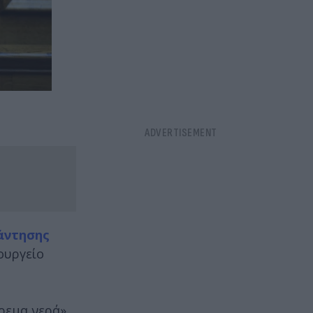
άντησης
ουργείο
ρεμα νερά»