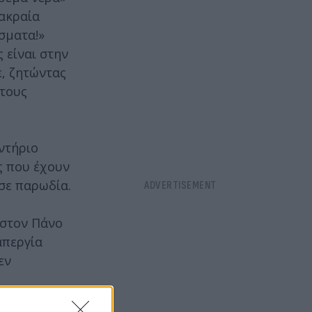
 ακραία
σματα!»
 είναι στην
ε, ζητώντας
άτους
ντήριο
ς που έχουν
σε παρωδία.
 στον Πάνο
απεργία
εν