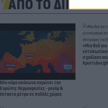
ΑΠΟ ΤΟ ΔΙΚΤΥΟ
«Μια θεά για 
εντυπωσίασε
σχολίασε κα
Κριστιάνο (p
Νέο κύμα καύσωνα σαρώνει την
Ευρώπη: Θερμοκρασίες - ρεκόρ &
έκτακτα μέτρα σε πολλές χώρες