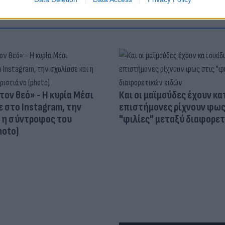
τον θεό» - Η κυρία Μέσι
Και οι μαϊμούδες έχουν κατ
 στο Instagram, την
επιστήμονες ρίχνουν φως
ι η σύντροφος του
"φιλίες" μεταξύ διαφορε
hoto)