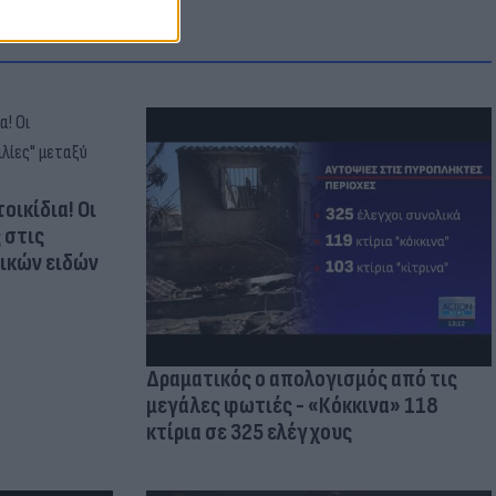
οικίδια! Οι
 στις
τικών ειδών
Δραματικός ο απολογισμός από τις
μεγάλες φωτιές - «Κόκκινα» 118
κτίρια σε 325 ελέγχους