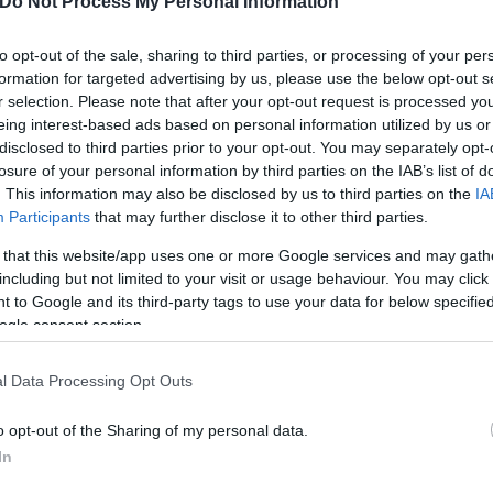
Do Not Process My Personal Information
 για τη ρύθμιση του ιδιωτικού χρέους, σημείωσε π
την κάνει ο λαός στις επόμενες εκλογές. Θέλει δίκα
to opt-out of the sale, sharing to third parties, or processing of your per
νάγκες του και στην ακρίβεια. Δεν αντέχει άλλη ακ
formation for targeted advertising by us, please use the below opt-out s
ωτικού χρέους», όπως επεσήμανε ο Νίκος Ανδρουλάκ
r selection. Please note that after your opt-out request is processed y
eing interest-based ads based on personal information utilized by us or
disclosed to third parties prior to your opt-out. You may separately opt-
ερο
Flash.gr
στην αναζήτηση της
Google
losure of your personal information by third parties on the IAB’s list of
. This information may also be disclosed by us to third parties on the
IA
Participants
that may further disclose it to other third parties.
 that this website/app uses one or more Google services and may gath
including but not limited to your visit or usage behaviour. You may click 
 to Google and its third-party tags to use your data for below specifi
ogle consent section.
l Data Processing Opt Outs
ό ο κ. Μητσοτάκης, θα το πληρώσει στην κάλπη - 
o opt-out of the Sharing of my personal data.
In