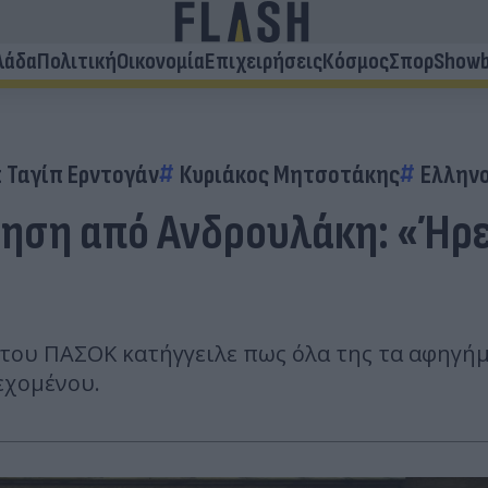
λάδα
Πολιτική
Οικονομία
Επιχειρήσεις
Κόσμος
Σπορ
Showb
 Ταγίπ Ερντογάν
Κυριάκος Μητσοτάκης
Ελλην
ηση από Ανδρουλάκη: «Ήρε
του ΠΑΣΟΚ κατήγγειλε πως όλα της τα αφηγήμα
εχομένου.