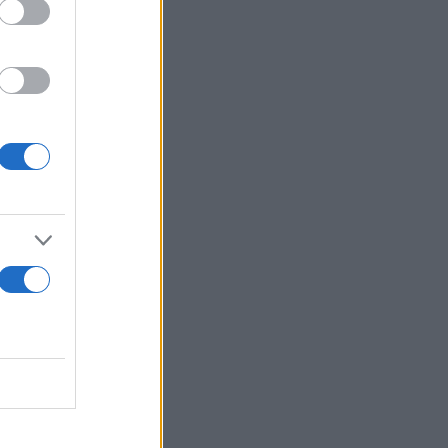
απαντά ο
σοτάκης