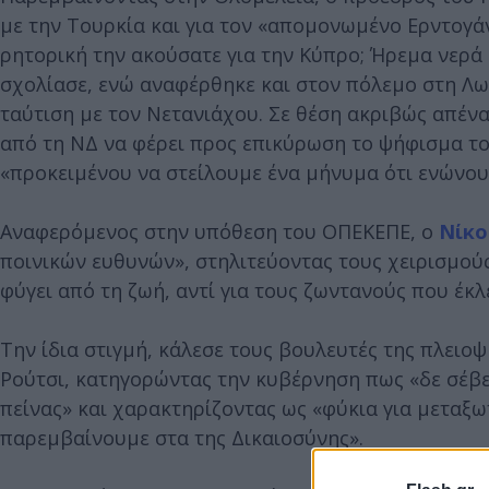
με την Τουρκία και για τον «απομονωμένο Ερντογάν
ρητορική την ακούσατε για την Κύπρο; Ήρεμα νερά 
σχολίασε, ενώ αναφέρθηκε και στον πόλεμο στη Λωρ
ταύτιση με τον Νετανιάχου. Σε θέση ακριβώς απέν
από τη ΝΔ να φέρει προς επικύρωση το ψήφισμα το
«προκειμένου να στείλουμε ένα μήνυμα ότι ενώνου
Αναφερόμενος στην υπόθεση του ΟΠΕΚΕΠΕ, ο
Νίκο
ποινικών ευθυνών», στηλιτεύοντας τους χειρισμού
φύγει από τη ζωή, αντί για τους ζωντανούς που έκ
Την ίδια στιγμή, κάλεσε τους βουλευτές της πλειο
Ρούτσι, κατηγορώντας την κυβέρνηση πως «δε σέβε
πείνας» και χαρακτηρίζοντας ως «φύκια για μεταξω
παρεμβαίνουμε στα της Δικαιοσύνης».