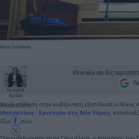
Φωτο: Eurokinissi
Κάνε κλικ και δες περισσότ
Κατερίνα
Κανάκη
Φουλ επίθεση στην κυβέρνηση εξαπέλυσε ο Νίκος
24.09.2025 18:51
Μητσοτάκη - Ερντογάν στη Νέα Υόρκη
, καταλογί
Εξωτερικών.
Παρεμβαίνοντας στην Ολομέλεια, ο πρόεδρος του Π