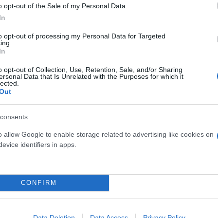
 τη ΔΕΘ»
o opt-out of the Sale of my Personal Data.
από τους διεκδικητές της ηγεσίας - Με «μέτρο» 
In
to opt-out of processing my Personal Data for Targeted
 Άμεσες πρωτοβουλίες για την ανασύνθεση του
ing.
In
o opt-out of Collection, Use, Retention, Sale, and/or Sharing
ουρά» της Κωνσταντοπούλου στην εξεταστική του
ersonal Data that Is Unrelated with the Purposes for which it
lected.
Out
consents
o allow Google to enable storage related to advertising like cookies on
evice identifiers in apps.
Βουλή
Ρετζέπ Ταγίπ Ερντογάν
Κυριάκος Μητ
ΑΣΟΚ
CONFIRM
Data Deletion
Data Access
Privacy Policy