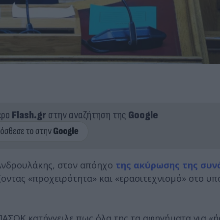
ερο
Flash.gr
στην αναζήτηση της
Google
 Ανδρουλάκης, στον απόηχο
της ακύρωσης της συν
ζοντας «προχειρότητα» και «ερασιτεχνισμό» στο υπ
ΑΣΟΚ κατήγγειλε πως όλα της τα αφηγήματα για «ή