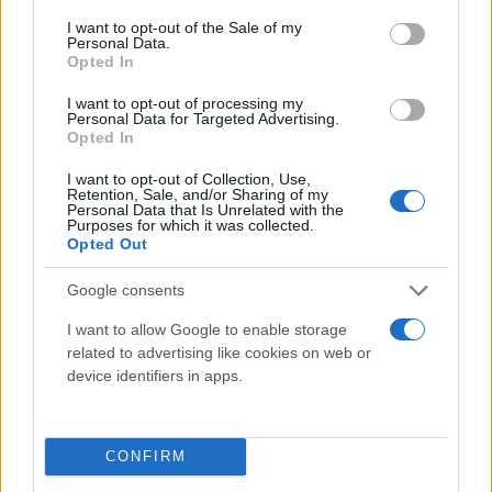
consent section.
I want to opt-out of the Sale of my
Personal Data.
Opted In
I want to opt-out of processing my
Personal Data for Targeted Advertising.
Opted In
I want to opt-out of Collection, Use,
Retention, Sale, and/or Sharing of my
Τι λένε τα άστρα για τον Φεβρουάριο - Οι
Personal Data that Is Unrelated with the
Purposes for which it was collected.
προβλέψεις της Αθηνάς Βαγενά
Opted Out
Google consents
I want to allow Google to enable storage
Χιούμορ
related to advertising like cookies on web or
device identifiers in apps.
CONFIRM