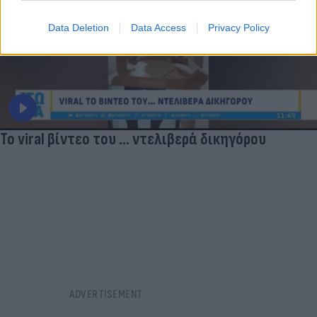
Data Deletion
Data Access
Privacy Policy
Το viral βίντεο του ... ντελιβερά δικηγόρου