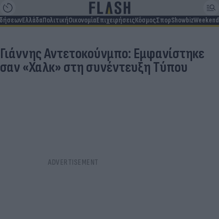
ιδήσεων
Ελλάδα
Πολιτική
Οικονομία
Επιχειρήσεις
Κόσμος
Σπορ
Showbiz
Weekend
Γιάννης Αντετοκούνμπο: Εμφανίστηκε
σαν «Χαλκ» στη συνέντευξη Τύπου