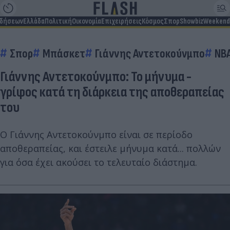
ιδήσεων
Ελλάδα
Πολιτική
Οικονομία
Επιχειρήσεις
Κόσμος
Σπορ
Showbiz
Weekend
Σπορ
Μπάσκετ
Γιάννης Αντετοκούνμπο
NB
Γιάννης Αντετοκούνμπο: Το μήνυμα -
γρίφος κατά τη διάρκεια της αποθεραπείας
του
Ο Γιάννης Αντετοκούνμπο είναι σε περίοδο
αποθεραπείας, και έστειλε μήνυμα κατά... πολλών
για όσα έχει ακούσει το τελευταίο διάστημα.