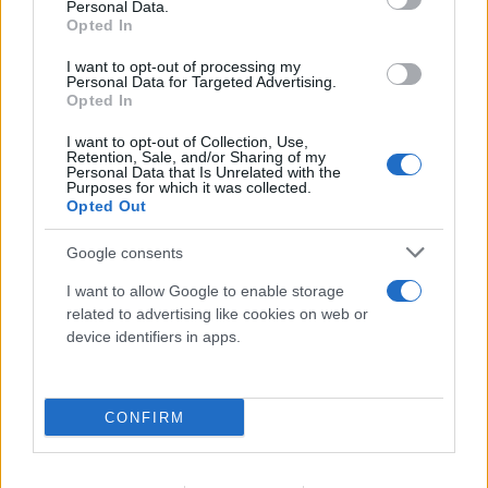
Personal Data.
Opted In
I want to opt-out of processing my
Personal Data for Targeted Advertising.
Opted In
Ιωάννα Τούνη: Ο προορισμός που επέλεξε για να
I want to opt-out of Collection, Use,
γιορτάσει τα 33α γενέθλιά της
Retention, Sale, and/or Sharing of my
Personal Data that Is Unrelated with the
Purposes for which it was collected.
09.08.2026
ΤΖΏΡΤΖΙΑ ΓΕΩΡΓΊΟΥ
Opted Out
Google consents
I want to allow Google to enable storage
related to advertising like cookies on web or
device identifiers in apps.
CONFIRM