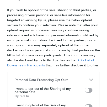
για την υγεία του – Άγνωστο πότε καταγράφηκε
If you wish to opt-out of the sale, sharing to third parties, or
09.08.2026
processing of your personal or sensitive information for
targeted advertising by us, please use the below opt-out
section to confirm your selection. Please note that after your
opt-out request is processed you may continue seeing
interest-based ads based on personal information utilized by
us or personal information disclosed to third parties prior to
your opt-out. You may separately opt-out of the further
disclosure of your personal information by third parties on the
IAB’s list of downstream participants. This information may
also be disclosed by us to third parties on the
IAB’s List of
Downstream Participants
that may further disclose it to other
third parties.
Please note that this website/app uses one or more Google
Personal Data Processing Opt Outs
services and may gather and store information including but
not limited to your visit or usage behaviour. You may click to
I want to opt-out of the Sharing of my
personal data.
grant or deny consent to Google and its third-party tags to
Opted In
use your data for below specified purposes in below Google
consent section.
I want to opt-out of the Sale of my