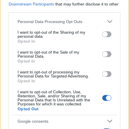
Downstream Participants
that may further disclose it to other
third parties.
Please note that this website/app uses one or more Google
Personal Data Processing Opt Outs
services and may gather and store information including but
not limited to your visit or usage behaviour. You may click to
I want to opt-out of the Sharing of my
personal data.
grant or deny consent to Google and its third-party tags to
Opted In
use your data for below specified purposes in below Google
consent section.
I want to opt-out of the Sale of my
Personal Data.
Η δημοσίευση κοινοποιήθηκε από το χρήστη Aliki Vougiouklaki Official (@alikivougiouklakiofficial)
Opted In
I want to opt-out of processing my
Personal Data for Targeted Advertising.
Η αναφορά στον Κλεισθένη και το μήνυμα στην
Opted In
Αλίκη
I want to opt-out of Collection, Use,
Retention, Sale, and/or Sharing of my
Ο Γιάννης Παπαμιχαήλ αναφέρθηκε και στον
Personal Data that Is Unrelated with the
Purposes for which it was collected.
αγαπημένο φωτογράφο της Αλίκης Βουγιουκλάκη,
Opted Out
τον Κλεισθένη, ο οποίος, όπως σημείωσε, στάθηκε
Google consents
στο πλευρό της από τα πρώτα χρόνια της καριέρας