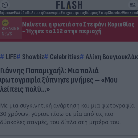
ιδήσεων
Ελλάδα
Πολιτική
Οικονομία
Επιχειρήσεις
Κόσμος
Σπορ
Showbiz
Weekend
Μαίνεται η φωτιά στο Στεφάνι Κορινθίας
BREAKING
- Ήχησε το 112 στην περιοχή
NEWS
LIFE
Showbiz
Celebrities
Αλίκη Βουγιουκλά
Γιάννης Παπαμιχαήλ: Μια παλιά
φωτογραφία ξύπνησε μνήμες – «Μου
λείπεις πολύ...»
Με μια συγκινητική ανάρτηση και μια φωτογραφία
30 χρόνων, γύρισε πίσω σε μία από τις πιο
δύσκολες στιγμές, του δίπλα στη μητέρα του.