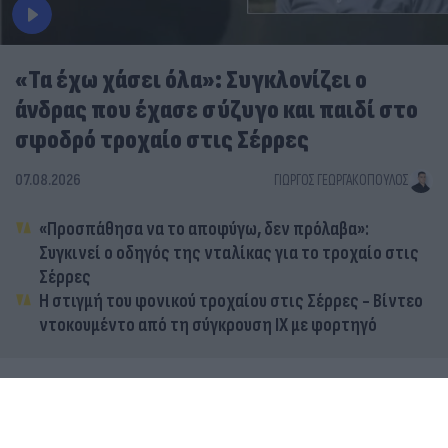
«Τα έχω χάσει όλα»: Συγκλονίζει ο
άνδρας που έχασε σύζυγο και παιδί στο
σφοδρό τροχαίο στις Σέρρες
07.08.2026
ΓΙΏΡΓΟΣ ΓΕΩΡΓΑΚΌΠΟΥΛΟΣ
«Προσπάθησα να το αποφύγω, δεν πρόλαβα»:
Συγκινεί ο οδηγός της νταλίκας για το τροχαίο στις
Σέρρες
Η στιγμή του φονικού τροχαίου στις Σέρρες - Βίντεο
ντοκουμέντο από τη σύγκρουση ΙΧ με φορτηγό