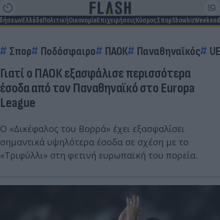
ιδήσεων
Ελλάδα
Πολιτική
Οικονομία
Επιχειρήσεις
Κόσμος
Σπορ
Showbiz
Weekend
Σπορ
Ποδόσφαιρο
ΠΑΟΚ
Παναθηναϊκός
UE
Γιατί ο ΠΑΟΚ εξασφάλισε περισσότερα
έσοδα από τον Παναθηναϊκό στο Europa
League
Ο «Δικέφαλος του Βορρά» έχει εξασφαλίσει
σημαντικά υψηλότερα έσοδα σε σχέση με το
«Τριφύλλι» στη φετινή ευρωπαϊκή του πορεία.