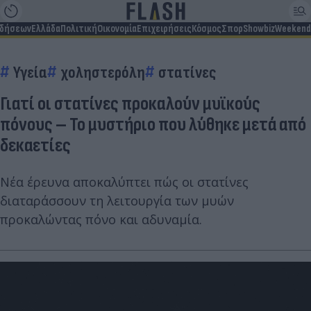
ιδήσεων
Ελλάδα
Πολιτική
Οικονομία
Επιχειρήσεις
Κόσμος
Σπορ
Showbiz
Weekend
Υγεία
χοληστερόλη
στατίνες
Γιατί οι στατίνες προκαλούν μυϊκούς
πόνους – Το μυστήριο που λύθηκε μετά από
δεκαετίες
Νέα έρευνα αποκαλύπτει πώς οι στατίνες
διαταράσσουν τη λειτουργία των μυών
προκαλώντας πόνο και αδυναμία.