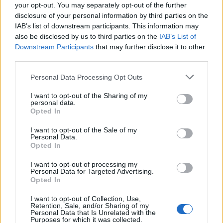
your opt-out. You may separately opt-out of the further
disclosure of your personal information by third parties on the
IAB’s list of downstream participants. This information may
also be disclosed by us to third parties on the
IAB’s List of
Downstream Participants
that may further disclose it to other
Το αποτέλεσμα είναι η ανεξέλεγκτη διαρροή
third parties.
ασβεστίου μέσα στα μυϊκά κύτταρα. Αυτό μπορεί
είτε να προκαλέσει άμεση καταστροφή των μυϊκών
Please note that this website/app uses one or more Google
Personal Data Processing Opt Outs
services and may gather and store information including but
ινών είτε να ενεργοποιήσει ένζυμα που «τρώνε»
not limited to your visit or usage behaviour. You may click to
I want to opt-out of the Sharing of my
τον μυϊκό ιστό. Έτσι εξηγούνται συμπτώματα όπως
personal data.
grant or deny consent to Google and its third-party tags to
Opted In
οι επίμονοι πόνοι, οι κράμπες, η ευαισθησία και η
use your data for below specified purposes in below Google
consent section.
κόπωση. Σε άτομα με γενετικές μεταλλάξεις στον
I want to opt-out of the Sale of my
Personal Data.
RyR1, οι επιπτώσεις μπορεί να είναι σοβαρότερες,
Opted In
με επεισόδια επικίνδυνης υπερθερμίας ή
I want to opt-out of processing my
αναπνευστικά προβλήματα λόγω αδυναμίας του
Personal Data for Targeted Advertising.
Opted In
διαφράγματος.
I want to opt-out of Collection, Use,
Retention, Sale, and/or Sharing of my
Σε σπάνιες αλλά εξαιρετικά επικίνδυνες
Personal Data that Is Unrelated with the
Purposes for which it was collected.