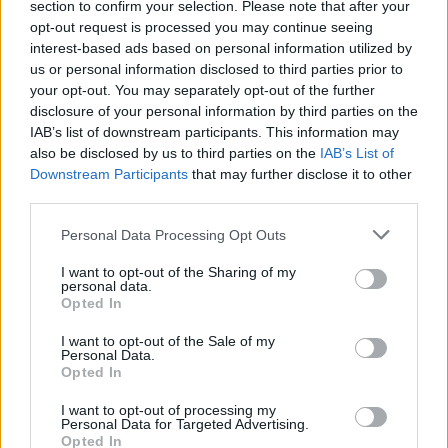
section to confirm your selection. Please note that after your
Οφέλη, παρενέργειες και τι σημαίνει αυτό για
opt-out request is processed you may continue seeing
τους ασθενείς
interest-based ads based on personal information utilized by
us or personal information disclosed to third parties prior to
your opt-out. You may separately opt-out of the further
Οι συμμετέχοντες κατηγοριοποιήθηκαν με βάση
disclosure of your personal information by third parties on the
τον εκτιμώμενο δεκαετή καρδιαγγειακό τους
IAB’s list of downstream participants. This information may
κίνδυνο: από χαμηλό έως πολύ υψηλό. Το
also be disclosed by us to third parties on the
IAB’s List of
Downstream Participants
that may further disclose it to other
ενδιαφέρον στοιχείο ήταν ότι τα οφέλη της
third parties.
στατίνης δεν περιορίστηκαν στους ασθενείς
Please note that this website/app uses one or more Google
υψηλού κινδύνου. Ακόμη και στην ομάδα με
Personal Data Processing Opt Outs
services and may gather and store information including but
χαμηλή πιθανότητα καρδιαγγειακού επεισοδίου
not limited to your visit or usage behaviour. You may click to
I want to opt-out of the Sharing of my
μέσα στα επόμενα 10 χρόνια, η χορήγηση στατίνης
personal data.
grant or deny consent to Google and its third-party tags to
Opted In
συνδέθηκε με μετρήσιμη μείωση τόσο της
use your data for below specified purposes in below Google
consent section.
συνολικής θνησιμότητας όσο και των σοβαρών
I want to opt-out of the Sale of my
Personal Data.
καρδιαγγειακών συμβάντων.
Opted In
I want to opt-out of processing my
Personal Data for Targeted Advertising.
Πρακτικά, αυτό σημαίνει ότι σε βάθος δεκαετίας
Opted In