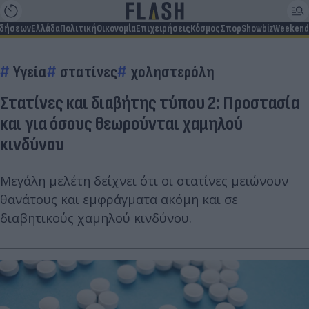
ιδήσεων
Ελλάδα
Πολιτική
Οικονομία
Επιχειρήσεις
Κόσμος
Σπορ
Showbiz
Weekend
Υγεία
στατίνες
χοληστερόλη
Στατίνες και διαβήτης τύπου 2: Προστασία
και για όσους θεωρούνται χαμηλού
κινδύνου
Μεγάλη μελέτη δείχνει ότι οι στατίνες μειώνουν
θανάτους και εμφράγματα ακόμη και σε
διαβητικούς χαμηλού κινδύνου.