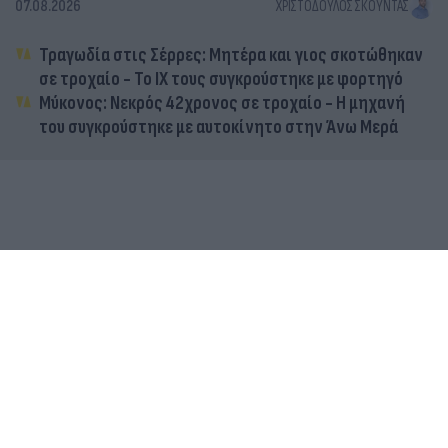
07.08.2026
ΧΡΙΣΤΌΔΟΥΛΟΣ ΣΚΟΎΝΤΑΣ
Τραγωδία στις Σέρρες: Μητέρα και γιος σκοτώθηκαν
σε τροχαίο - Το ΙΧ τους συγκρούστηκε με φορτηγό
Μύκονος: Νεκρός 42χρονος σε τροχαίο - Η μηχανή
του συγκρούστηκε με αυτοκίνητο στην Άνω Μερά