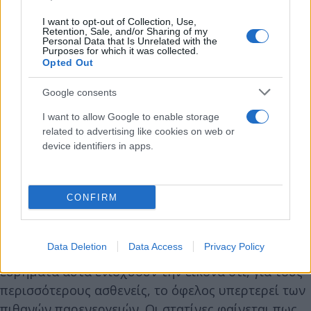
λιγότεροι άνθρωποι πέθαναν ή υπέστησαν
έμφραγμα ή εγκεφαλικό όταν έπαιρναν στατίνη,
I want to opt-out of Collection, Use,
Retention, Sale, and/or Sharing of my
ακόμη κι αν αρχικά θεωρούνταν «χαμηλού
Personal Data that Is Unrelated with the
Purposes for which it was collected.
κινδύνου». Η σχετική μείωση του κινδύνου ήταν
Opted Out
της τάξης του 20%, ποσοστό που για την
Google consents
προληπτική ιατρική θεωρείται ιδιαίτερα σημαντικό.
I want to allow Google to enable storage
related to advertising like cookies on web or
Φυσικά, κανένα φάρμακο δεν είναι χωρίς πιθανές
device identifiers in apps.
παρενέργειες. Η μελέτη εξέτασε και ζητήματα
ασφάλειας, καταγράφοντας μια πολύ μικρή αύξηση
μυϊκών προβλημάτων σε συγκεκριμένες ομάδες. Τα
CONFIRM
περισσότερα από αυτά τα συμπτώματα είναι ήπια
και αναστρέψιμα, ενώ δεν διαπιστώθηκε αυξημένος
Data Deletion
Data Access
Privacy Policy
κίνδυνος σοβαρών ηπατικών επιπλοκών. Τα
ευρήματα αυτά ενισχύουν την εικόνα ότι, για τους
περισσότερους ασθενείς, το όφελος υπερτερεί των
πιθανών παρενεργειών. Οι στατίνες φαίνεται πως