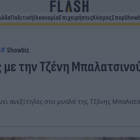
λάδα
Πολιτική
Οικονομία
Επιχειρήσεις
Κόσμος
Σπορ
Showb
s
Showbiz
ς με την Τζένη Μπαλατσινού
ίνει ανεξίτηλες στο μυαλό της Τζένης Μπαλατ