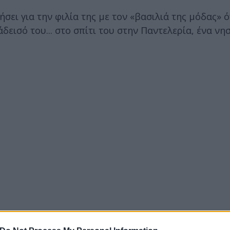
ήσει για την φιλία της με τον «βασιλιά της μόδας» 
εισό του... στο σπίτι του στην Παντελερία, ένα νη
ο σπίτι - την Pantelleria – στηv Ιταλία και έζησα α