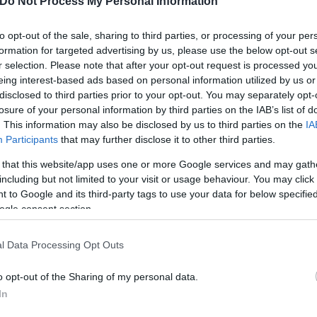
Do Not Process My Personal Information
ο καλοκαίρι, τις γεύσεις του, το γαλάζιο της θάλα
 τον γνωρίζουν από κοντά, μπορούν να καταλάβουν
to opt-out of the sale, sharing to third parties, or processing of your per
άξει για το τί πραγματικά ήθελε να κάνει στη ζωή 
formation for targeted advertising by us, please use the below opt-out s
κρατορία».
r selection. Please note that after your opt-out request is processed y
eing interest-based ads based on personal information utilized by us or
disclosed to third parties prior to your opt-out. You may separately opt-
losure of your personal information by third parties on the IAB’s list of
. This information may also be disclosed by us to third parties on the
IA
Participants
that may further disclose it to other third parties.
 that this website/app uses one or more Google services and may gath
including but not limited to your visit or usage behaviour. You may click 
 to Google and its third-party tags to use your data for below specifi
ogle consent section.
l Data Processing Opt Outs
o opt-out of the Sharing of my personal data.
In