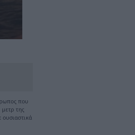
θρωπος που
 μετρ της
ε ουσιαστικά