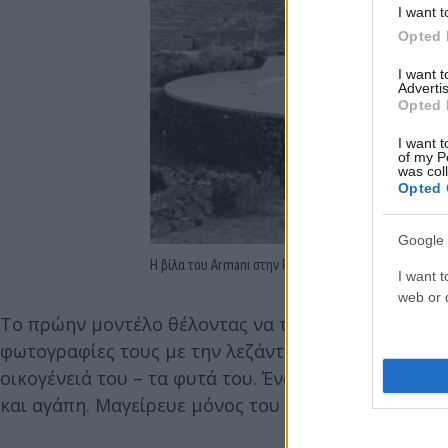
I want t
Opted 
I want 
Advertis
Opted 
I want t
of my P
was col
Opted 
Google 
Η βίλα του Armani στην Pantelleria (Photo by John K
I want t
web or d
Το πρώην μοντέλο θέλοντας να τιμήσει την φιλία 
φωτογραφίες τους με την λεζάντα: «Ένας άνθρωπος 
οικογένειά του – τα φυτά του. Ένας δημιουργός που
και αγάπη. Μαγείρευε μόνος του και ήταν ένας υπέ