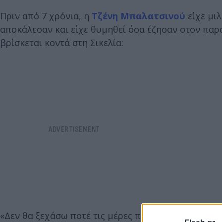
Πριν από 7 χρόνια, η
Τζένη Μπαλατσινού
είχε μιλ
αποκάλεσαν και είχε θυμηθεί όσα έζησαν στον παράδ
βρίσκεται κοντά στη Σικελία:
«Δεν θα ξεχάσω ποτέ τις μέρες που με φιλοξένησε στ