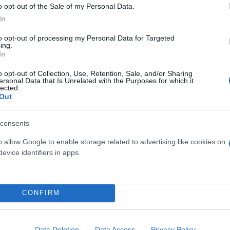
o opt-out of the Sale of my Personal Data.
In
to opt-out of processing my Personal Data for Targeted
ing.
In
o opt-out of Collection, Use, Retention, Sale, and/or Sharing
ersonal Data that Is Unrelated with the Purposes for which it
lected.
Out
consents
enny/WWD/Penske Media via Getty Images)
o allow Google to enable storage related to advertising like cookies on
evice identifiers in apps.
τους, ανήρτησε στον προσωπικό της λογαριασμό στο
που αγάπησε βαθιά τη γυναίκα, τους φίλους του, τ
 έκανε τα πάντα με τα ίδια του τα χέρια, με πείσμα
CONFIRM
ροχος οικοδεσπότης, γεμάτος φροντίδα και γενναιο
Data Deletion
Data Access
Privacy Policy