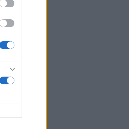
 instagram
ην
, αφοσίωση
δωρία.