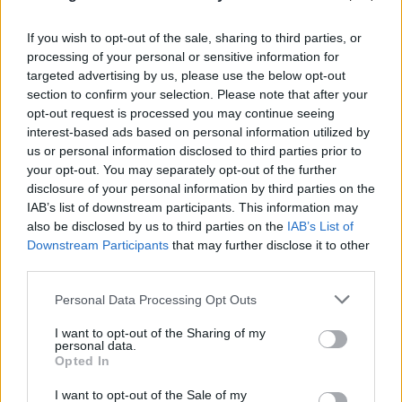
If you wish to opt-out of the sale, sharing to third parties, or
processing of your personal or sensitive information for
targeted advertising by us, please use the below opt-out
section to confirm your selection. Please note that after your
opt-out request is processed you may continue seeing
«Ίσως να μην είναι ο ίδιος»: Συγκλονίζουν οι
interest-based ads based on personal information utilized by
Αμερικανοί που υιοθέτησαν τον 26χρονο Αφγανό
us or personal information disclosed to third parties prior to
στη Λέσβο
your opt-out. You may separately opt-out of the further
disclosure of your personal information by third parties on the
07.08.2026
ΓΙΏΡΓΟΣ ΓΕΩΡΓΑΚΌΠΟΥΛΟΣ
IAB’s list of downstream participants. This information may
also be disclosed by us to third parties on the
IAB’s List of
Downstream Participants
that may further disclose it to other
third parties.
Please note that this website/app uses one or more Google
Personal Data Processing Opt Outs
services and may gather and store information including but
not limited to your visit or usage behaviour. You may click to
I want to opt-out of the Sharing of my
personal data.
grant or deny consent to Google and its third-party tags to
Opted In
use your data for below specified purposes in below Google
consent section.
I want to opt-out of the Sale of my