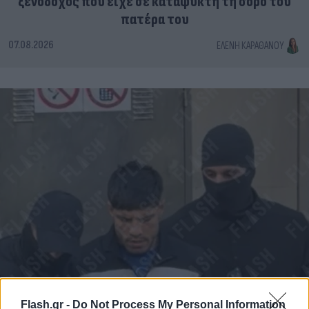
ξενοδόχος που είχε σε καταψύκτη τη σορό του
πατέρα του
07.08.2026
ΕΛΈΝΗ ΚΑΡΑΘΆΝΟΥ
Flash.gr -
Do Not Process My Personal Information