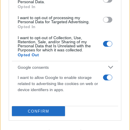
Personal Data.
Opted In
I want to opt-out of processing my
Personal Data for Targeted Advertising.
Opted In
I want to opt-out of Collection, Use,
Ιαπωνία: Απίθανο βίντεο από χειρουργείο τη
Retention, Sale, and/or Sharing of my
στιγμή του σεισμού 7,1 Ρίχτερ - Αγκάλιασαν τον
Personal Data that Is Unrelated with the
Purposes for which it was collected.
ασθενή
Opted Out
07.08.2026
ΓΙΏΡΓΟΣ ΓΕΩΡΓΑΚΌΠΟΥΛΟΣ
Google consents
I want to allow Google to enable storage
related to advertising like cookies on web or
device identifiers in apps.
CONFIRM