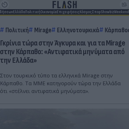
ιδήσεων
Ελλάδα
Πολιτική
Οικονομία
Επιχειρήσεις
Κόσμος
Σπορ
Showbiz
Weekend
Πολιτική
Mirage
Ελληνοτουρκικά
Κάρπαθο
Γκρίνια τώρα στην Άγκυρα και για τα Mirage
στην Κάρπαθο: «Αντιφατικά μηνύματα από
την Ελλάδα»
Στον τουρκικό τύπο τα ελληνικά Mirage στην
Κάρπαθο. Τα ΜΜΕ κατηγορούν τώρα την Ελλάδα
ότι «στέλνει αντιφατικά μηνύματα».