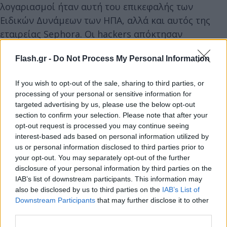
λογαριασμοί ήταν αυτή του επικεφαλής των
Ειδικών Δυνάμεων των ΗΠΑ, αλλά και αυτός της
εταιρείας Sephora. Οι hackers απόκτησαν
πρόσβαση σε σημαντικούς λογαριασμούς και
Flash.gr -
Do Not Process My Personal Information
-έναντι μικροποσών- μοιράζονταν εικόνες και
videos της διαδικασίας hacking με τρίτους.
If you wish to opt-out of the sale, sharing to third parties, or
processing of your personal or sensitive information for
Η απάντηση της Meta
targeted advertising by us, please use the below opt-out
section to confirm your selection. Please note that after your
opt-out request is processed you may continue seeing
Ο αντιπρόεδρος του τμήματος επικοινωνίας της
interest-based ads based on personal information utilized by
Meta, Andy Stone, αναγνώρισε επίσημα το
us or personal information disclosed to third parties prior to
πρόβλημα απαντώντας στο X και σημειώνοντας
your opt-out. You may separately opt-out of the further
πως «
έχει διορθωθεί το πρόβλημα και έχουμε
disclosure of your personal information by third parties on the
IAB’s list of downstream participants. This information may
ασφαλίσει τους λογαριασμούς που επηρεάστηκαν
».
also be disclosed by us to third parties on the
IAB’s List of
Downstream Participants
that may further disclose it to other
third parties.