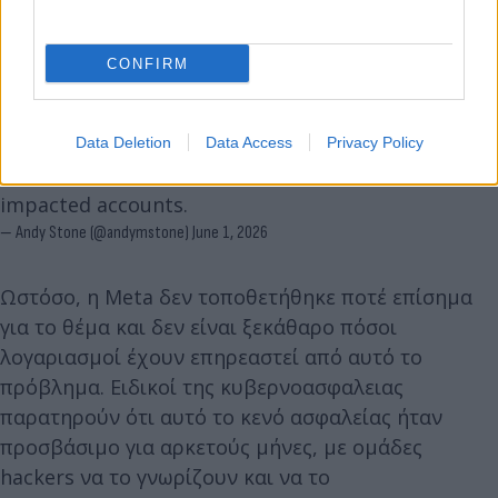
CONFIRM
Data Deletion
Data Access
Privacy Policy
This issue has been resolved and we are securing
impacted accounts.
— Andy Stone (@andymstone)
June 1, 2026
Ωστόσο, η Meta δεν τοποθετήθηκε ποτέ επίσημα
για το θέμα και δεν είναι ξεκάθαρο πόσοι
λογαριασμοί έχουν επηρεαστεί από αυτό το
πρόβλημα. Ειδικοί της κυβερνοασφαλειας
παρατηρούν ότι αυτό το κενό ασφαλείας ήταν
προσβάσιμο για αρκετούς μήνες, με ομάδες
hackers να το γνωρίζουν και να το