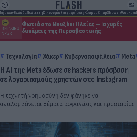
ιδήσεων
Ελλάδα
Πολιτική
Οικονομία
Επιχειρήσεις
Κόσμος
Σπορ
Showbiz
Weekend
Φωτιά στο Μουζάκι Ηλείας – Ισχυρές
BREAKING
δυνάμεις της Πυροσβεστικής
NEWS
Τεχνολογία
Χάκερ
Κυβερνοασφάλεια
Meta
Η ΑΙ της Meta έδωσε σε hackers πρόσβαση
σε λογαριασμούς χρηστών στο Instagram
H τεχνητή νοημοσύνη δεν φάνηκε να
αντιλαμβάνεται θέματα ασφαλείας και προστασίας