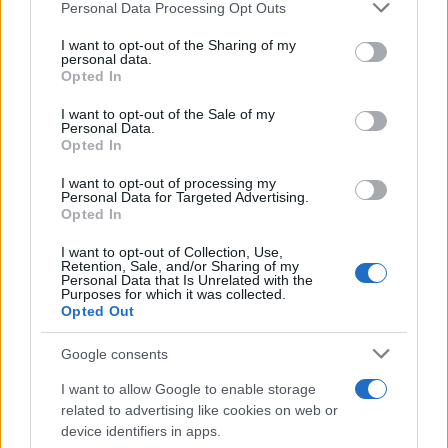
Please note that this website/app uses one or more Google
Personal Data Processing Opt Outs
services and may gather and store information including but
not limited to your visit or usage behaviour. You may click to
I want to opt-out of the Sharing of my
personal data.
grant or deny consent to Google and its third-party tags to
Opted In
use your data for below specified purposes in below Google
consent section.
I want to opt-out of the Sale of my
Personal Data.
Opted In
I want to opt-out of processing my
Personal Data for Targeted Advertising.
Opted In
I want to opt-out of Collection, Use,
Retention, Sale, and/or Sharing of my
Personal Data that Is Unrelated with the
Purposes for which it was collected.
Opted Out
Google consents
I want to allow Google to enable storage
related to advertising like cookies on web or
device identifiers in apps.