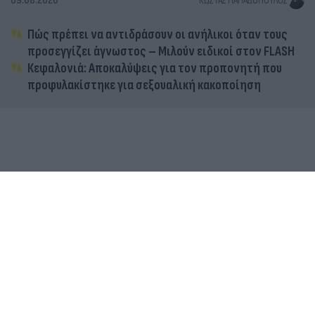
09.08.2026
ΚΏΣΤΑΣ ΠΑΠΑΔΌΠΟΥΛΟΣ
Πώς πρέπει να αντιδράσουν οι ανήλικοι όταν τους
προσεγγίζει άγνωστος – Μιλούν ειδικοί στον FLASH
Κεφαλονιά: Αποκαλύψεις για τον προπονητή που
προφυλακίστηκε για σεξουαλική κακοποίηση