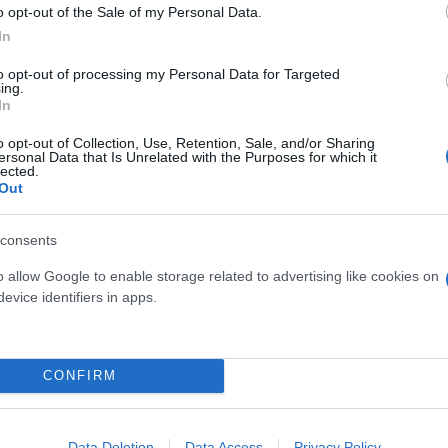
o opt-out of the Sale of my Personal Data.
In
to opt-out of processing my Personal Data for Targeted
ing.
In
ός στην παρουσίαση του
Και οι μαϊμούδες έχουν κατ
άδες κόσμου στο γήπεδο
επιστήμονες ρίχνουν φως
o opt-out of Collection, Use, Retention, Sale, and/or Sharing
ersonal Data that Is Unrelated with the Purposes for which it
σπόρ (video)
"φιλίες" μεταξύ διαφορε
lected.
Out
consents
o allow Google to enable storage related to advertising like cookies on
evice identifiers in apps.
CONFIRM
τίνια: 3,5 φορές
Data Deletion
Data Access
Privacy Policy