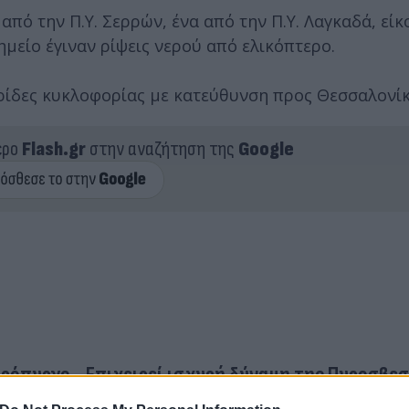
ό την Π.Υ. Σερρών, ένα από την Π.Υ. Λαγκαδά, είκ
μείο έγιναν ρίψεις νερού από ελικόπτερο.
λωρίδες κυκλοφορίας με κατεύθυνση προς Θεσσαλονίκ
ερο
Flash.gr
στην αναζήτηση της
Google
ρόπυργο - Επιχειρεί ισχυρή δύναμη της Πυροσβε
τά σε σπίτια οι φλόγες - Ενισχύθηκαν οι πυροσβ