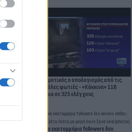
οικίδια! Οι
 στις
τικών ειδών
Δραματικός ο απολογισμός από τις
μεγάλες φωτιές - «Κόκκινα» 118
κτίρια σε 325 ελέγχους
Δέκα εκατομμύρια followers δεν