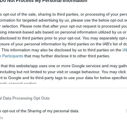
Do Not Process My Personal Information
σε πίστα καρτ - Εικόνες από το σημείο
to opt-out of the sale, sharing to third parties, or processing of your per
formation for targeted advertising by us, please use the below opt-out s
ιά σε υπόγεια διάβαση
r selection. Please note that after your opt-out request is processed y
ρονο κοντά στον Βαρδάρη
eing interest-based ads based on personal information utilized by us or
ρισμα – Η φωτιά ξεκίνησε από την κουζίνα
disclosed to third parties prior to your opt-out. You may separately opt-
losure of your personal information by third parties on the IAB’s list of
. This information may also be disclosed by us to third parties on the
IA
Participants
that may further disclose it to other third parties.
 that this website/app uses one or more Google services and may gath
including but not limited to your visit or usage behaviour. You may click 
η
Πυροσβεστική
Local News
 to Google and its third-party tags to use your data for below specifi
ogle consent section.
l Data Processing Opt Outs
o opt-out of the Sharing of my personal data.
In