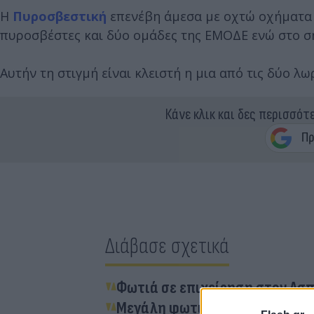
Η
Πυροσβεστική
επενέβη άμεσα με οχτώ οχήματα απ
πυροσβέστες και δύο ομάδες της ΕΜΟΔΕ ενώ στο ση
Αυτήν τη στιγμή είναι κλειστή η μια από τις δύο 
Κάνε κλικ και δες περισσότ
Διάβασε σχετικά
Φωτιά σε επιχείρηση στον Ασπ
Μεγάλη φωτιά στην Εύβοια: Κον