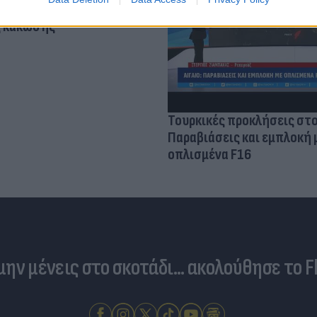
 ο κίνδυνος σοβαρής
ς κάκωσης
Τουρκικές προκλήσεις στο
Παραβιάσεις και εμπλοκή 
οπλισμένα F16
 μην μένεις στο σκοτάδι... ακολούθησε το F