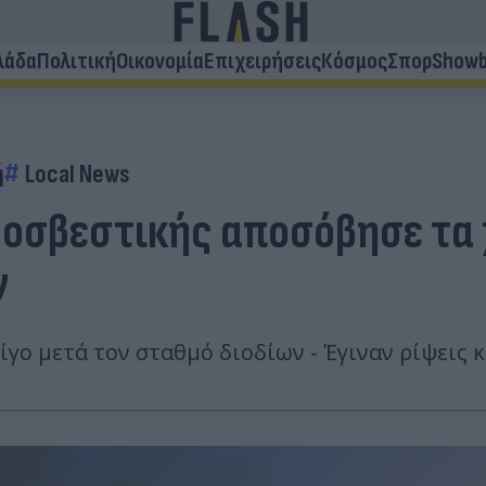
λάδα
Πολιτική
Οικονομία
Επιχειρήσεις
Κόσμος
Σπορ
Showb
ή
Local News
οσβεστικής αποσόβησε τα 
ν
γο μετά τον σταθμό διοδίων - Έγιναν ρίψεις κ