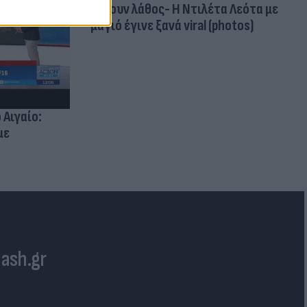
κάνουν λάθος- Η Ντιλέτα Λεότα με
μαγιό έγινε ξανά viral (photos)
 Αιγαίο:
με
lash.gr