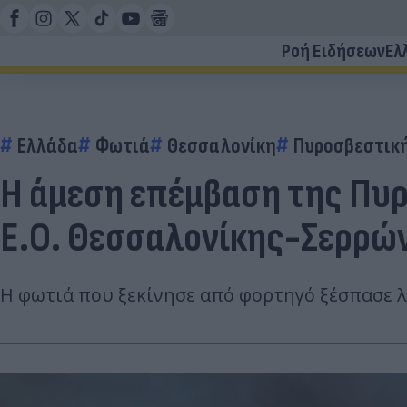
Ροή Ειδήσεων
Ελ
Ελλάδα
Φωτιά
Θεσσαλονίκη
Πυροσβεστικ
Η άμεση επέμβαση της Πυρ
Ε.Ο. Θεσσαλονίκης-Σερρώ
Η φωτιά που ξεκίνησε από φορτηγό ξέσπασε λί