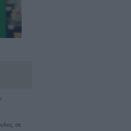
ν
υλος, σε