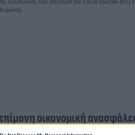
 διευθυντής του Institute for Fiscal Studies (IFS) 
 Ευρώπη.
 επίμονη οικονομική ανασφάλε
μαντική πρόοδο σε βασικούς δείκτες ανισότητας τη