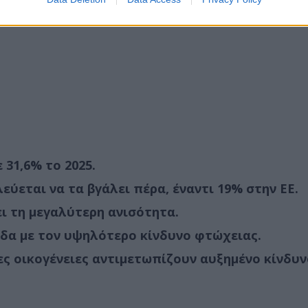
 31,6% το 2025.
ύεται να τα βγάλει πέρα, έναντι 19% στην ΕΕ.
 τη μεγαλύτερη ανισότητα.
μάδα με τον υψηλότερο κίνδυνο φτώχειας.
ες οικογένειες αντιμετωπίζουν αυξημένο κίνδυν