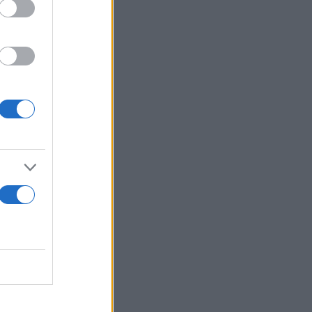
από
οχρόνια
είκτες
αι