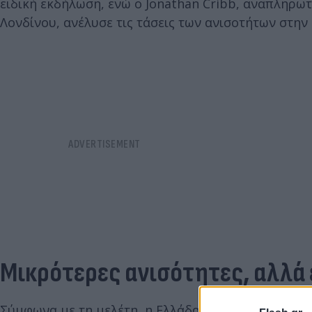
ειδική εκδήλωση, ενώ ο Jonathan Cribb, αναπληρωτής
Λονδίνου, ανέλυσε τις τάσεις των ανισοτήτων στην
Μικρότερες ανισότητες, αλλά
Σύμφωνα με τη μελέτη, η Ελλάδα έχει σημειώσει ση