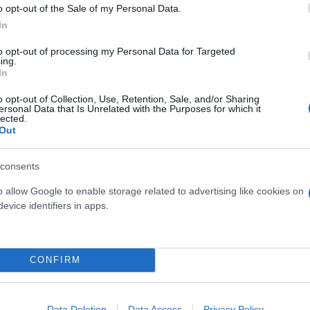
o opt-out of the Sale of my Personal Data.
In
νεται μόνο στα εισοδήματα, αλλά επηρεάζεται και 
αση στην εκπαίδευση, οι υπηρεσίες υγείας, η μακρ
to opt-out of processing my Personal Data for Targeted
ing.
In
o opt-out of Collection, Use, Retention, Sale, and/or Sharing
κτες, δυσκολίες στην πράξη
ersonal Data that Is Unrelated with the Purposes for which it
lected.
Out
ι αντιφατικά χαρακτηριστικά. Παρότι οι επίσημοι δ
consents
κρίσης, πολλοί πολίτες εξακολουθούν να αισθάνοντ
o allow Google to enable storage related to advertising like cookies on
evice identifiers in apps.
CONFIRM
Data Deletion
Data Access
Privacy Policy