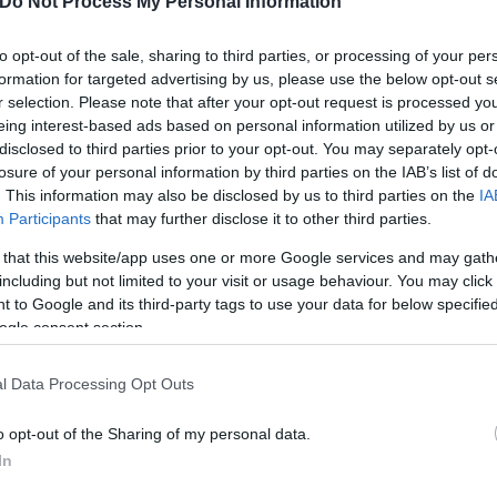
Do Not Process My Personal Information
η απασχόληση έχει αυξηθεί και η οικονομία έχει επι
to opt-out of the sale, sharing to third parties, or processing of your per
formation for targeted advertising by us, please use the below opt-out s
r selection. Please note that after your opt-out request is processed y
ί να αντιμετωπίζει δυσκολίες στην κάλυψη βασικώ
eing interest-based ads based on personal information utilized by us or
disclosed to third parties prior to your opt-out. You may separately opt-
νων ευκαιριών παραμένει έντονη.
losure of your personal information by third parties on the IAB’s list of
. This information may also be disclosed by us to third parties on the
IA
Participants
that may further disclose it to other third parties.
 that this website/app uses one or more Google services and may gath
including but not limited to your visit or usage behaviour. You may click 
 to Google and its third-party tags to use your data for below specifi
ogle consent section.
l Data Processing Opt Outs
o opt-out of the Sharing of my personal data.
In