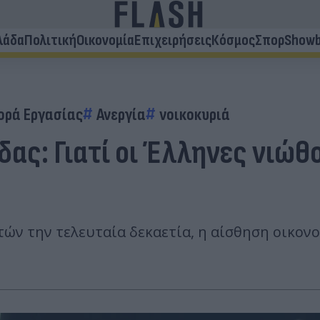
λάδα
Πολιτική
Οικονομία
Επιχειρήσεις
Κόσμος
Σπορ
Showb
ορά Εργασίας
Ανεργία
νοικοκυριά
δας: Γιατί οι Έλληνες νιώθ
ών την τελευταία δεκαετία, η αίσθηση οικονο