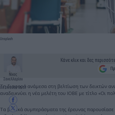
Unsplash
Κάνε κλικ και δες περισσότ
Νίκος
Σακελλαρίου
Τη διαφορά ανάμεσα στη βελτίωση των δεικτών ανι
08.06.2026 15:37
αναδεικνύει η νέα μελέτη του ΙΟΒΕ με τίτλο «Οι πο
Τα βασικά συμπεράσματα της έρευνας παρουσίασε 