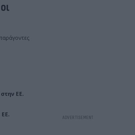
οι
 παράγοντες
στην ΕΕ.
 ΕΕ.