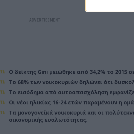
Ο δείκτης Gini μειώθηκε από 34,2% το 2015 σε
Το 68% των νοικοκυριών δηλώνει ότι δυσκολε
Το εισόδημα από αυτοαπασχόληση εμφανίζει
Οι νέοι ηλικίας 16-24 ετών παραμένουν η ο
Τα μονογονεϊκά νοικοκυριά και οι πολύτεκν
οικονομικής ευαλωτότητας.