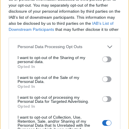
your opt-out. You may separately opt-out of the further
disclosure of your personal information by third parties on the
IAB’s list of downstream participants. This information may
also be disclosed by us to third parties on the
IAB’s List of
Downstream Participants
that may further disclose it to other
third parties.
Please note that this website/app uses one or more Google
Personal Data Processing Opt Outs
services and may gather and store information including but
not limited to your visit or usage behaviour. You may click to
I want to opt-out of the Sharing of my
personal data.
grant or deny consent to Google and its third-party tags to
Opted In
use your data for below specified purposes in below Google
consent section.
I want to opt-out of the Sale of my
Personal Data.
Opted In
I want to opt-out of processing my
Personal Data for Targeted Advertising.
Opted In
I want to opt-out of Collection, Use,
Retention, Sale, and/or Sharing of my
Personal Data that Is Unrelated with the