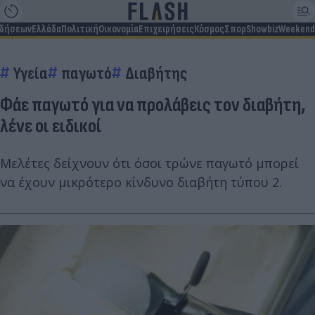
ιδήσεων
Ελλάδα
Πολιτική
Οικονομία
Επιχειρήσεις
Κόσμος
Σπορ
Showbiz
Weekend
Υγεία
παγωτό
Διαβήτης
Φάε παγωτό για να προλάβεις τον διαβήτη,
λένε οι ειδικοί
Μελέτες δείχνουν ότι όσοι τρώνε παγωτό μπορεί
να έχουν μικρότερο κίνδυνο διαβήτη τύπου 2.