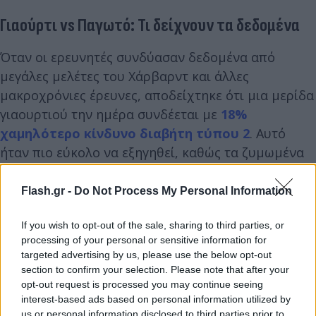
Γιαούρτι vs Παγωτό: Τι δείχνουν τα δεδομένα
Όταν οι ερευνητές συνδύασαν δεδομένα από
μεγάλες μελέτες του Χάρβαρντ και άλλες
μακροχρόνιες έρευνες, αποδείχτηκε ότι μια μερίδα
γιαουρτιού την ημέρα συνδέεται με
18%
χαμηλότερο κίνδυνο διαβήτη τύπου 2
. Αυτό
ήταν πιο εύκολο να εξηγηθεί, καθώς τα ζυμωμένα
γαλακτοκομικά με προβιοτικά συνδέονται λογικά
με την υγεία του εντέρου και τον μεταβολισμό.
Flash.gr -
Do Not Process My Personal Information
If you wish to opt-out of the sale, sharing to third parties, or
processing of your personal or sensitive information for
targeted advertising by us, please use the below opt-out
section to confirm your selection. Please note that after your
opt-out request is processed you may continue seeing
interest-based ads based on personal information utilized by
us or personal information disclosed to third parties prior to