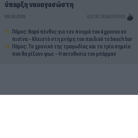
ύπαρξη ναυαγοσώστη
09.08.2026
ΚΏΣΤΑΣ ΠΑΠΑΔΌΠΟΥΛΟΣ
Πάρος: Βαρύ πένθος για τον πνιγμό του 4χρονου σε
πισίνα - Κλειστό στη μνήμη του παιδιού το beach bar
Πάρος: Το χρονικό της τραγωδίας και τα τρία σημεία
που θα ρίξουν φως - Η αυτοθυσία του μπάρμαν