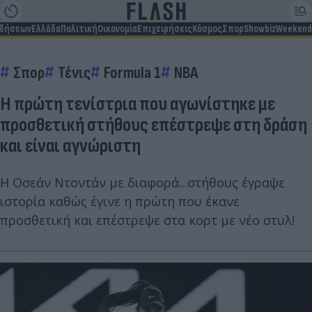
ιδήσεων
Ελλάδα
Πολιτική
Οικονομία
Επιχειρήσεις
Κόσμος
Σπορ
Showbiz
Weekend
Σπορ
Τένις
Formula 1
NBA
Η πρώτη τενίστρια που αγωνίστηκε με
προσθετική στήθους επέστρεψε στη δράση
και είναι αγνώριστη
Η Οσεάν Ντοντάν με διαφορά...στήθους έγραψε
ιστορία καθώς έγινε η πρώτη που έκανε
προσθετική και επέστρεψε στα κορτ με νέο στυλ!