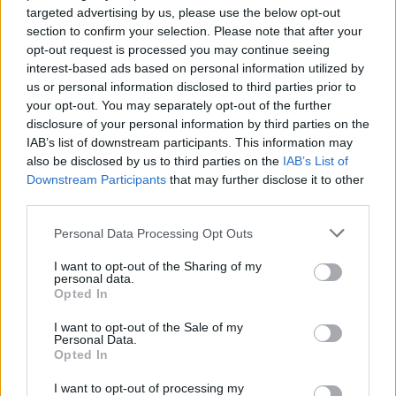
η
Ντοντάν
σε συνέντευξη που παραχώρησε στο
targeted advertising by us, please use the below opt-out
RMC Sport.
«Δεν ντρέπομαι καθόλου γι’ αυτό»,
section to confirm your selection. Please note that after your
πρόσθεσε.
opt-out request is processed you may continue seeing
interest-based ads based on personal information utilized by
us or personal information disclosed to third parties prior to
Η αλλαγή της αυτή ομολογουμένως είναι έντονη,
your opt-out. You may separately opt-out of the further
όπως βλέπουμε και στο προφίλ της στο instagram
disclosure of your personal information by third parties on the
IAB’s list of downstream participants. This information may
μέσα απο τις αναρτήσεις της.
also be disclosed by us to third parties on the
IAB’s List of
Downstream Participants
that may further disclose it to other
third parties.
Please note that this website/app uses one or more Google
Personal Data Processing Opt Outs
services and may gather and store information including but
not limited to your visit or usage behaviour. You may click to
I want to opt-out of the Sharing of my
personal data.
grant or deny consent to Google and its third-party tags to
Opted In
use your data for below specified purposes in below Google
consent section.
I want to opt-out of the Sale of my
Personal Data.
Opted In
I want to opt-out of processing my