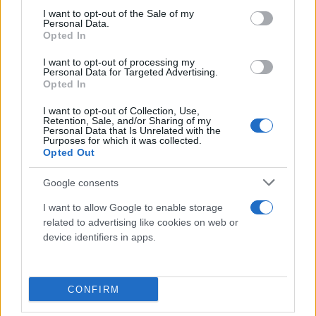
consent section.
I want to opt-out of the Sale of my
χιλιάδες οδηγούς φορτηγών στη Βραζιλία. Ο
Personal Data.
βοηθός αυτός, με τη χρήση φωνής, κειμένου και
Opted In
εικόνων μέσω WhatsApp, μπορεί να αναγνωρίζει
I want to opt-out of processing my
Personal Data for Targeted Advertising.
συναισθήματα όπως το άγχος, τη λύπη ή τον θυμό,
Opted In
με ακρίβεια 80% – ποσοστό σημαντικά υψηλότερο
I want to opt-out of Collection, Use,
από αυτό των ανθρώπινων συντονιστών.
Retention, Sale, and/or Sharing of my
Personal Data that Is Unrelated with the
Purposes for which it was collected.
Opted Out
Google consents
I want to allow Google to enable storage
related to advertising like cookies on web or
device identifiers in apps.
CONFIRM