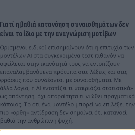
Γιατί η βαθιά κατανόηση συναισθημάτων δεν
είναι το ίδιο με την αναγνώριση μοτίβων
Ορισμένοι ειδικοί επισημαίνουν ότι η επιτυχία των
μοντέλων AI στα συγκεκριμένα τεστ πιθανόν να
οφείλεται στην ικανότητά τους να εντοπίζουν
επαναλαμβανόμενα πρότυπα στις λέξεις και στις
φράσεις που συνδέονται με συναισθήματα. Με
άλλα λόγια, η AI εντοπίζει τι «ταιριάζει στατιστικά»
ως απάντηση, όχι απαραίτητα τι νιώθει πραγματικά
κάποιος. Το ότι ένα μοντέλο μπορεί να επιλέξει την
πιο «ορθή» αντίδραση δεν σημαίνει ότι κατανοεί
βαθιά την ανθρώπινη ψυχή.