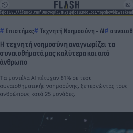
ιδήσεων
Ελλάδα
Πολιτική
Οικονομία
Επιχειρήσεις
Κόσμος
Σπορ
Showbiz
Weekend
Επιστήμες
Τεχνητή Νοημοσύνη - AI
συναισ
Η τεχνητή νοημοσύνη αναγνωρίζει τα
συναισθήματά μας καλύτερα και από
άνθρωπο
Τα μοντέλα AI πέτυχαν 81% σε τεστ
συναισθηματικής νοημοσύνης, ξεπερνώντας τους
ανθρώπους κατά 25 μονάδες.