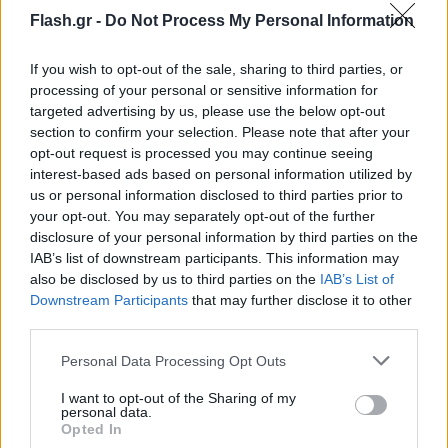
Ένας άλλος παράγοντας που αναδείχθηκε από τους
Flash.gr -
Do Not Process My Personal Information
ειδικούς είναι η διαφορά ανάμεσα στην ψυχρή
αναγνώριση συναισθημάτων και στην πραγματική
If you wish to opt-out of the sale, sharing to third parties, or
ενσυναίσθηση. Η τεχνητή νοημοσύνη ενδέχεται να
processing of your personal or sensitive information for
targeted advertising by us, please use the below opt-out
τα πηγαίνει περίφημα σε στατικές φωτογραφίες ή
section to confirm your selection. Please note that after your
σε προκαθορισμένες περιγραφές, όμως σε
opt-out request is processed you may continue seeing
συνθήκες υψηλής μεταβλητότητας, όπως
interest-based ads based on personal information utilized by
us or personal information disclosed to third parties prior to
συμβαίνει στην ανθρώπινη επικοινωνία, η
your opt-out. You may separately opt-out of the further
απόδοσή της συχνά μειώνεται. Ακόμα και μικρές
disclosure of your personal information by third parties on the
αλλαγές, όπως ο φωτισμός σε μια εικόνα ή η
IAB’s list of downstream participants. This information may
προέλευση ενός κειμένου, μπορούν να ρίξουν
also be disclosed by us to third parties on the
IAB’s List of
Downstream Participants
that may further disclose it to other
κατακόρυφα την ακρίβειά της.
third parties.
Please note that this website/app uses one or more Google
Personal Data Processing Opt Outs
Παρά τις επιφυλάξεις, υπάρχουν παραδείγματα
services and may gather and store information including but
όπου η τεχνητή νοημοσύνη φαίνεται να προσφέρει
not limited to your visit or usage behaviour. You may click to
I want to opt-out of the Sharing of my
personal data.
πραγματικά υποστήριξη. Ένα εντυπωσιακό
grant or deny consent to Google and its third-party tags to
Opted In
use your data for below specified purposes in below Google
παράδειγμα είναι η χρήση ενός AI βοηθού σε