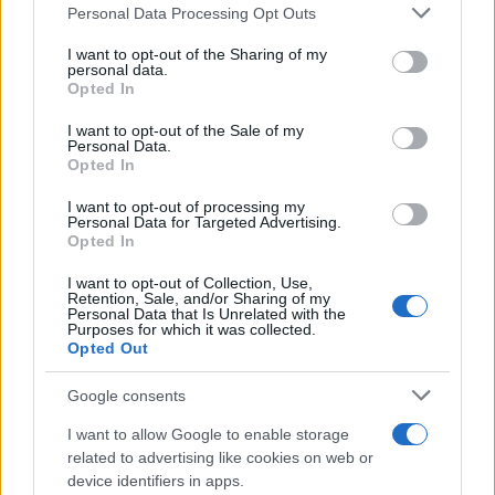
Please note that this website/app uses one or more Google
Personal Data Processing Opt Outs
services and may gather and store information including but
not limited to your visit or usage behaviour. You may click to
I want to opt-out of the Sharing of my
personal data.
grant or deny consent to Google and its third-party tags to
Opted In
use your data for below specified purposes in below Google
consent section.
I want to opt-out of the Sale of my
Personal Data.
Opted In
I want to opt-out of processing my
Personal Data for Targeted Advertising.
Opted In
I want to opt-out of Collection, Use,
Retention, Sale, and/or Sharing of my
Personal Data that Is Unrelated with the
Purposes for which it was collected.
Opted Out
Google consents
I want to allow Google to enable storage
related to advertising like cookies on web or
device identifiers in apps.