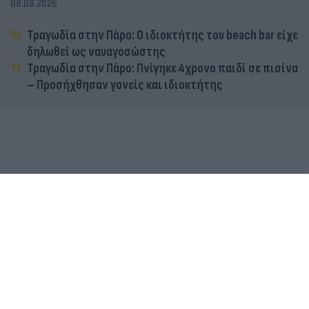
08.08.2026
Τραγωδία στην Πάρο: Ο ιδιοκτήτης του beach bar είχε
δηλωθεί ως ναυαγοσώστης
Τραγωδία στην Πάρο: Πνίγηκε 4χρονο παιδί σε πισίνα
– Προσήχθησαν γονείς και ιδιοκτήτης