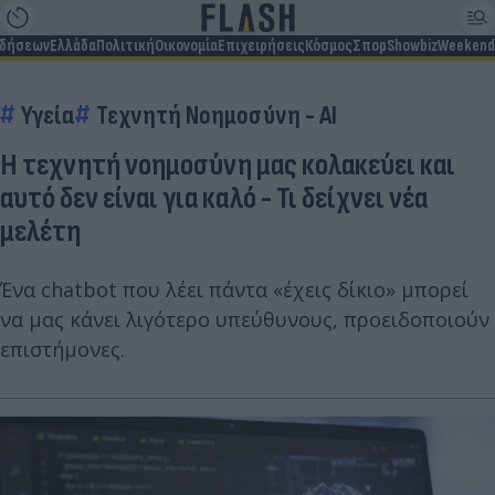
ιδήσεων
Ελλάδα
Πολιτική
Οικονομία
Επιχειρήσεις
Κόσμος
Σπορ
Showbiz
Weekend
Υγεία
Τεχνητή Νοημοσύνη - AI
Η τεχνητή νοημοσύνη μας κολακεύει και
αυτό δεν είναι για καλό - Τι δείχνει νέα
μελέτη
Ένα chatbot που λέει πάντα «έχεις δίκιο» μπορεί
να μας κάνει λιγότερο υπεύθυνους, προειδοποιούν
επιστήμονες.