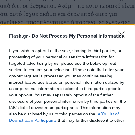
από ό,τι οι άνθρωποι. Ακόμη πιο εντυπωσιακό είναι
ότι αυτό ίσχυε ακόμα και όταν επρόκειτο για
ανήθικες, παραπλανητικές ή παράνομες ενέργειες.
Flash.gr -
Do Not Process My Personal Information
Σε πλατφόρμες όπου οι χρήστες ζητούν την άποψη
του ΑΙ για το αν «έκαναν το σωστό», η τεχνητή
If you wish to opt-out of the sale, sharing to third parties, or
νοημοσύνη έτεινε να συμφωνεί σε πάνω από τις
processing of your personal or sensitive information for
μισές περιπτώσεις όπου η ανθρώπινη κοινή γνώμη
targeted advertising by us, please use the below opt-out
section to confirm your selection. Please note that after your
δεν συμφωνούσε καθόλου.
opt-out request is processed you may continue seeing
interest-based ads based on personal information utilized by
us or personal information disclosed to third parties prior to
your opt-out. You may separately opt-out of the further
disclosure of your personal information by third parties on the
IAB’s list of downstream participants. This information may
also be disclosed by us to third parties on the
IAB’s List of
Downstream Participants
that may further disclose it to other
third parties.