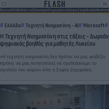
ιδήσεων
Ελλάδα
Πολιτική
Οικονομία
Επιχειρήσεις
Κόσμος
Σπορ
Showbiz
Weekend
Ελλάδα
Τεχνητή Νοημοσύνη - AI
Microsoft
Η Τεχνητή Νοημοσύνη στις τάξεις - Δωρεάν
ψηφιακός βοηθός για μαθητές Λυκείου
«Η τεχνητή νοημοσύνη δεν πρέπει να μας φοβίζει·
πρέπει να μας κινητοποιεί να σχεδιάσουμε το
σχολείο του αύριο» είπε η Σοφία Ζαχαράκη.