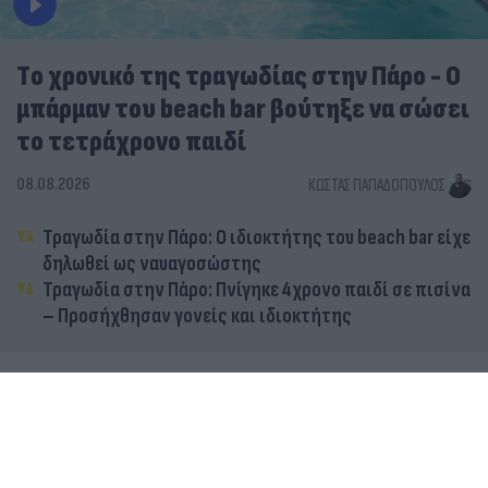
Tο χρονικό της τραγωδίας στην Πάρο - Ο
μπάρμαν του beach bar βούτηξε να σώσει
το τετράχρονο παιδί
08.08.2026
ΚΏΣΤΑΣ ΠΑΠΑΔΌΠΟΥΛΟΣ
Τραγωδία στην Πάρο: Ο ιδιοκτήτης του beach bar είχε
δηλωθεί ως ναυαγοσώστης
Τραγωδία στην Πάρο: Πνίγηκε 4χρονο παιδί σε πισίνα
– Προσήχθησαν γονείς και ιδιοκτήτης