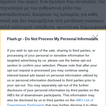
σχολείο του αύριο. Ένα σχολείο που συνδυάζει την
τεχνολογία με τον ανθρώπινο ρόλο του
εκπαιδευτικού, διευρύνει τις ευκαιρίες για κάθε
παιδί και δεν περιορίζεται στη μετάδοση γνώσεων,
αλλά καλλιεργεί υπεύθυνη, κριτική και δημιουργική
σκέψη.»
Flash.gr -
Do Not Process My Personal Information
«Η Τεχνητή Νοημοσύνη να γίνει ισχυρός
If you wish to opt-out of the sale, sharing to third parties, or
σύμμαχος της εκπαίδευσης»
processing of your personal or sensitive information for
targeted advertising by us, please use the below opt-out
Η Διευθύνουσα Σύμβουλος της Microsoft
section to confirm your selection. Please note that after your
opt-out request is processed you may continue seeing
Ελλάδας, Κύπρου & Μάλτας, Γιάννα
interest-based ads based on personal information utilized by
Ανδρονοπούλου, δήλωσε:
«Η Τεχνητή
us or personal information disclosed to third parties prior to
Νοημοσύνη μπορεί, και πρέπει, να γίνει ένας
your opt-out. You may separately opt-out of the further
disclosure of your personal information by third parties on the
ισχυρός, υπεύθυνος σύμμαχος της εκπαίδευσης.
IAB’s list of downstream participants. This information may
Με αυτή τη συνεργασία με το Υπουργείο Παιδείας,
also be disclosed by us to third parties on the
IAB’s List of
κάνουμε σήμερα ένα πρώτο βήμα, εστιάζοντας
Downstream Participants
that may further disclose it to other