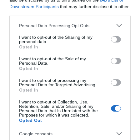
also be disclosed by us to third parties on the
IAB’s List of
Downstream Participants
that may further disclose it to other
third parties.
Please note that this website/app uses one or more Google
Personal Data Processing Opt Outs
services and may gather and store information including but
not limited to your visit or usage behaviour. You may click to
I want to opt-out of the Sharing of my
personal data.
grant or deny consent to Google and its third-party tags to
Opted In
use your data for below specified purposes in below Google
consent section.
I want to opt-out of the Sale of my
Personal Data.
Apple: H καλύτερη διαφήμιση όλων των εποχών
Opted In
[vids]
I want to opt-out of processing my
Personal Data for Targeted Advertising.
Εύη
25.01.2023 19:56
Opted In
Κούρτη
I want to opt-out of Collection, Use,
Retention, Sale, and/or Sharing of my
Personal Data that Is Unrelated with the
Purposes for which it was collected.
Opted Out
Google consents