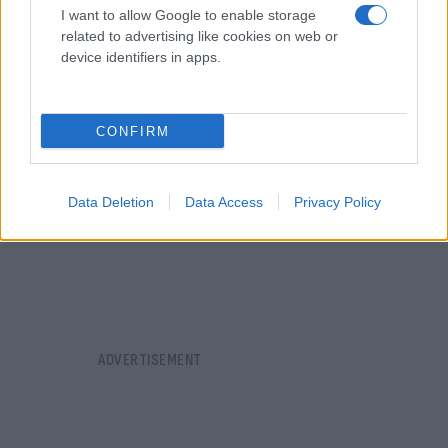
I want to allow Google to enable storage
related to advertising like cookies on web or
device identifiers in apps.
Πιστοποιητικό εμβολιασμού Γερμανία: Η
CONFIRM
αμερικανική IBM επικράτησε της γερμανικής
Telekom
Data Deletion
Data Access
Privacy Policy
Γρηγόρης
08.03.2021 23:42
Νιάκας