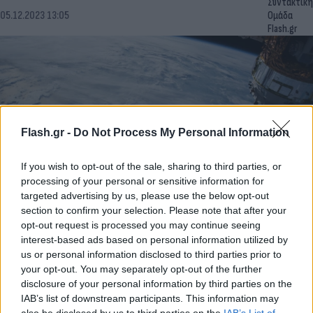
Συντακτική
05.12.2023 13:05
Ομάδα
Flash.gr
Flash.gr -
Do Not Process My Personal Information
If you wish to opt-out of the sale, sharing to third parties, or
processing of your personal or sensitive information for
targeted advertising by us, please use the below opt-out
section to confirm your selection. Please note that after your
Η IBM και η NASA συνεργάζονται για τη
opt-out request is processed you may continue seeing
δημιουργία ενός GPT για τις γεωεπιστήμες
interest-based ads based on personal information utilized by
us or personal information disclosed to third parties prior to
Αυγερινός
06.08.2023 19:58
your opt-out. You may separately opt-out of the further
Χατζηχρυσός
disclosure of your personal information by third parties on the
IAB’s list of downstream participants. This information may