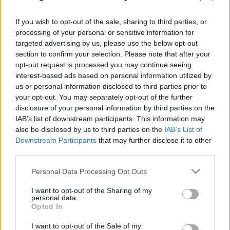
If you wish to opt-out of the sale, sharing to third parties, or
processing of your personal or sensitive information for
targeted advertising by us, please use the below opt-out
section to confirm your selection. Please note that after your
opt-out request is processed you may continue seeing
interest-based ads based on personal information utilized by
us or personal information disclosed to third parties prior to
your opt-out. You may separately opt-out of the further
disclosure of your personal information by third parties on the
IAB’s list of downstream participants. This information may
also be disclosed by us to third parties on the
IAB’s List of
Downstream Participants
that may further disclose it to other
third parties.
Please note that this website/app uses one or more Google
Personal Data Processing Opt Outs
services and may gather and store information including but
not limited to your visit or usage behaviour. You may click to
I want to opt-out of the Sharing of my
personal data.
grant or deny consent to Google and its third-party tags to
Opted In
use your data for below specified purposes in below Google
consent section.
I want to opt-out of the Sale of my