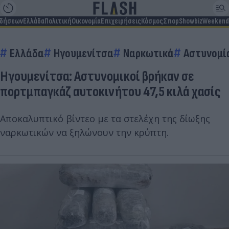
ιδήσεων
Ελλάδα
Πολιτική
Οικονομία
Επιχειρήσεις
Κόσμος
Σπορ
Showbiz
Weekend
Ελλάδα
Ηγουμενίτσα
Ναρκωτικά
Αστυνομί
Ηγουμενίτσα: Αστυνομικοί βρήκαν σε
πορτμπαγκάζ αυτοκινήτου 47,5 κιλά χασίς
Αποκαλυπτικό βίντεο με τα στελέχη της δίωξης
ναρκωτικών να ξηλώνουν την κρύπτη.