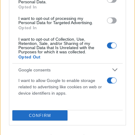
Βάσω Λασκαράκη - Δημήτρης Σουλτάτος:
Personal Data.
Opted In
Ερωτευμένοι στην Κρήτη (Φωτογραφία)
I want to opt-out of processing my
10.08.2026
ΤΖΏΡΤΖΙΑ ΓΕΩΡΓΊΟΥ
Personal Data for Targeted Advertising.
Opted In
I want to opt-out of Collection, Use,
Retention, Sale, and/or Sharing of my
Personal Data that Is Unrelated with the
Purposes for which it was collected.
Opted Out
Google consents
I want to allow Google to enable storage
related to advertising like cookies on web or
device identifiers in apps.
CONFIRM