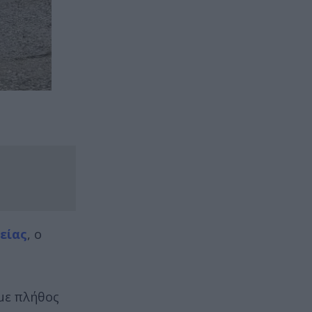
είας
, ο
 με πλήθος