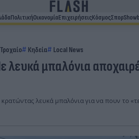
λάδα
Πολιτική
Οικονομία
Επιχειρήσεις
Κόσμος
Σπορ
Showb
Τροχαίο
Κηδεία
Local News
Με λευκά μπαλόνια αποχαιρ
 κρατώντας λευκά μπαλόνια για να πουν το «