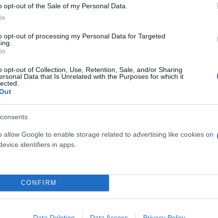
o opt-out of the Sale of my Personal Data.
In
to opt-out of processing my Personal Data for Targeted
ing.
In
o opt-out of Collection, Use, Retention, Sale, and/or Sharing
ersonal Data that Is Unrelated with the Purposes for which it
lected.
Out
consents
o allow Google to enable storage related to advertising like cookies on
evice identifiers in apps.
CONFIRM
Data Deletion
Data Access
Privacy Policy