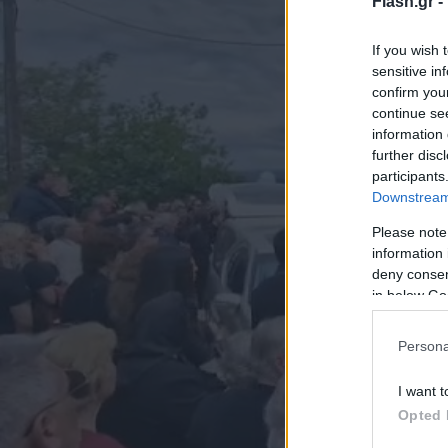
Flash.gr -
If you wish 
sensitive in
confirm you
continue se
information 
further disc
participants
Downstream 
Please note
information 
deny consent
in below Go
Persona
I want t
Opted 