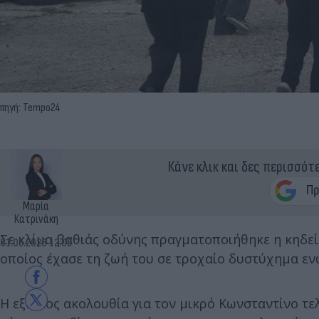
πηγή: Tempo24
Κάνε κλικ και δες περισσότ
Μαρία
Κατρινάκη
Σε κλίμα βαθιάς οδύνης πραγματοποιήθηκε η κηδε
01.05.2026 12:05
οποίος έχασε τη ζωή του σε τροχαίο δυστύχημα ενώ
Η εξόδιος ακολουθία για τον μικρό Κωνσταντίνο τ