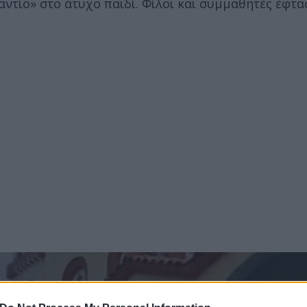
«αντίο» στο άτυχο παιδί. Φίλοι και συμμαθητές έφτ