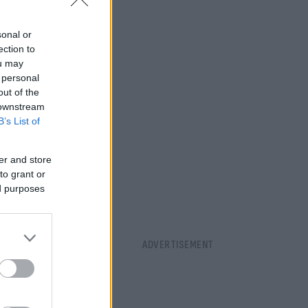
sonal or
ection to
ou may
 personal
out of the
 downstream
B’s List of
er and store
to grant or
ed purposes