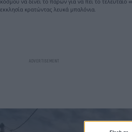
κόσμου να δίνει το παρών για να πει το τελευταίο 
εκκλησία κρατώντας λευκά μπαλόνια.