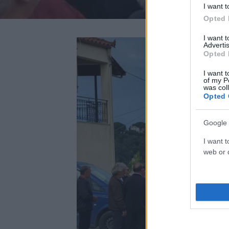
I want t
Opted 
I want 
Advertis
Opted 
I want t
of my P
was col
Opted 
Google 
I want t
web or d